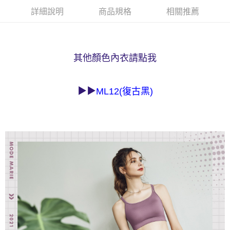
每筆NT$90，滿NT$1,000(含以上)免運費
客戶支援中心」
https://netprotections.freshdesk.com/support/home
詳細說明
商品規格
相關推薦
7-11取貨付款
【注意事項】
１．透過由恩沛科技股份有限公司提供之「AFTEE先享後付」服務完成之交
每筆NT$90，滿NT$1,000(含以上)免運費
易，需依本服務之必要範圍內提供個人資料，並將交易相關給付款項請求債
權轉讓予恩沛科技股份有限公司。
付款後7-11取貨
其他顏色內衣請點我
２．關於個人資料處理事宜，請瀏覽以下網址：
每筆NT$90，滿NT$1,000(含以上)免運費
https://aftee.tw/terms/#terms3
３．未成年的使用者請事先徵得法定代理人或監護人之同意方可使用
宅配
▶▶
「AFTEE先享後付」，若未經同意申辦者引起之損失，本公司不負相關責
ML12(復古黑)
任。
每筆NT$90，滿NT$1,000(含以上)免運費
４．使用「AFTEE先享後付」時，將依據個別帳號之用戶狀況，依本公司即
時審查核予不同之上限額度；若仍有額度不足之情形，本公司將視審查結果
離島宅配
請求用戶進行身份認證。
每筆NT$150，滿NT$2,000(含以上)免運費
５．嚴禁一人註冊多個帳號或使用他人資訊註冊。若發現惡意使用之情形，
恩沛科技股份有限公司將有權停止該用戶之使用額度並採取法律行動。
海外宅配 (訂單成立後，請主動於2天內與線上客服核對收
查看運費
件資料，逾期未確認訂單將自動取消)