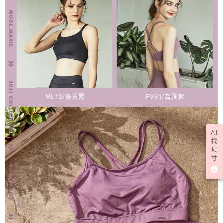
AI
找
尺
寸