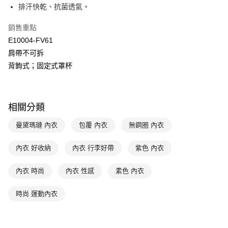
匯豐（台灣）商業銀行
華泰商業銀行
排汗快乾、抗菌透氣。
悠遊付
聯邦商業銀行
遠東國際商業銀行
元大商業銀行
永豐商業銀行
全盈+PAY
銷售重點
玉山商業銀行
星展（台灣）商業銀行
E10004-FV61
台新國際商業銀行
中國信託商業銀行
AFTEE先享後付
肩帶不可拆
台灣樂天信用卡公司
相關說明
背鉤式；固定式罩杯
【關於「AFTEE先享後付」】
ATM付款
AFTEE先享後付是「在收到商品之後才付款」的支付方式。 讓您購物簡單
便利好安心！
１．簡單：不需註冊會員、不需綁卡、不需儲值。
運送方式
相關分類
２．便利：只要手機號碼，簡訊認證，即可結帳。
３．安心：先確認商品／服務後，再付款。
全家取貨付款-以PackAge+配客嘉循環箱包裝寄出
曼黛瑪璉 內衣
包覆 內衣
無鋼圈 內衣
每筆NT$90，滿NT$1,000(含以上)免運費
【「AFTEE先享後付」結帳流程】
１．於結帳方式選擇「AFTEE先享後付」後，將跳轉至「AFTEE先享後付」
內衣 好收納
內衣 行李好帶
紫色 內衣
付款後全家取貨-以PackAge+配客嘉循環箱包裝寄出
結帳頁面，進行簡訊認證並確認金額後，即可完成結帳。
２．訂單成立數日內，您將收到繳費通知簡訊。
每筆NT$90，滿NT$1,000(含以上)免運費
３．收到繳費通知簡訊後14天內，點擊此簡訊中的連結，可透過四大超商／
內衣 時尚
內衣 性感
素色 內衣
ATM／網路銀行／等多元方式進行付款，方視為交易完成。
萊爾富取貨付款
※ 請注意：結帳手續完成當下不需立刻繳費，但若您需要取消訂單，請聯絡
時尚 運動內衣
每筆NT$90，滿NT$1,000(含以上)免運費
購買商品的店家。未經商家同意取消之訂單仍視為有效，需透過AFTEE先享
後付繳納相關費用。
付款後萊爾富取貨
※ 交易是否成功請以「AFTEE先享後付 」之結帳頁面顯示為準，若有關於
是否繳費成功／繳費後需取消欲退款等相關疑問，請聯繫「AFTEE先享後付