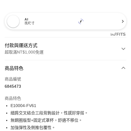
AI
找尺寸
付款與運送方式
超取滿NT$1,000免運
付款方式
商品特色
信用卡一次付款
商品編號
信用卡分期付款
6845473
3 期 0 利率 每期
NT$173
21家銀行
商品特色
合作金庫商業銀行
第一商業銀行
超商取貨付款
E10004-FV61
華南商業銀行
彰化商業銀行
細肩交叉結合三段背鉤設計，性感好穿搭。
LINE Pay
上海商業儲蓄銀行
台北富邦商業銀行
國泰世華商業銀行
兆豐國際商業銀行
無鋼圈版型+固定式罩杯，舒適不移位。
Apple Pay
臺灣中小企業銀行
台中商業銀行
加強彈性及側推包覆性。