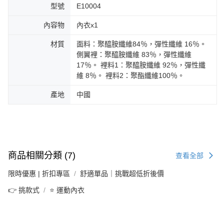
型號
E10004
內容物
內衣x1
材質
面料：聚醯胺纖維84％，彈性纖維 16％。
側翼裡：聚醯胺纖維 83％，彈性纖維
17％。 裡料1：聚醯胺纖維 92％，彈性纖
維 8％。 裡料2：聚酯纖維100％。
產地
中國
商品相關分類 (7)
查看全部
限時優惠 | 折扣專區
舒適單品｜挑戰超低折後價
👉 挑款式
⭐ 運動內衣