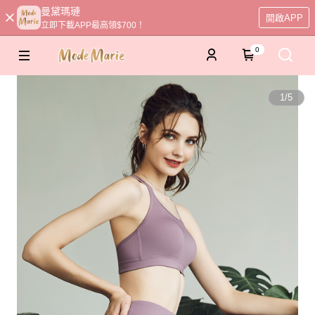
曼黛瑪璉
開啟APP
立即下載APP最高領$700！
0
1
/
5