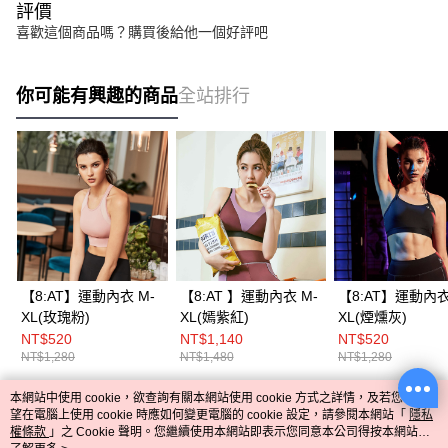
評價
喜歡這個商品嗎？購買後給他一個好評吧
你可能有興趣的商品
全站排行
【8:AT】運動內衣 M-
【8:AT 】運動內衣 M-
【8:AT】運動內衣
XL(玫瑰粉)
XL(嫣紫紅)
XL(煙燻灰)
NT$520
NT$1,140
NT$520
NT$1,280
NT$1,480
NT$1,280
本網站中使用 cookie，欲查詢有關本網站使用 cookie 方式之詳情，及若您不希
熱門標籤
望在電腦上使用 cookie 時應如何變更電腦的 cookie 設定，請參閱本網站「
隱私
權條款
」之 Cookie 聲明。您繼續使用本網站即表示您同意本公司得按本網站使