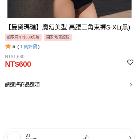
【曼黛瑪璉】魔幻美型 高腰三角束褲S-XL(黑)
超取滿NT$888免運
國家/地區配送
5
(
1
則評價
)
NT$1,680
NT$600
請選擇商品選項
AI