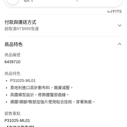
找尺寸
付款與運送方式
超取滿NT$888免運
付款方式
商品特色
信用卡一次付款
商品編號
信用卡分期付款
6439710
3 期 0 利率 每期
NT$200
21家銀行
商品特色
合作金庫商業銀行
第一商業銀行
超商取貨付款
P31025-ML01
華南商業銀行
彰化商業銀行
奧地利進口高針數布料，親膚減壓。
LINE Pay
上海商業儲蓄銀行
台北富邦商業銀行
國泰世華商業銀行
兆豐國際商業銀行
高腰褲型設計，修飾腰腹部曲線。
Apple Pay
臺灣中小企業銀行
台中商業銀行
褲腰/褲腳/臀部加強片使用貼合技術，穿著無痕。
匯豐（台灣）商業銀行
華泰商業銀行
悠遊付
聯邦商業銀行
遠東國際商業銀行
銷售重點
元大商業銀行
永豐商業銀行
全盈+PAY
P31025-ML01
玉山商業銀行
星展（台灣）商業銀行