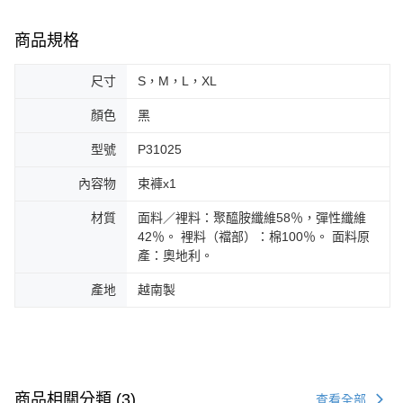
商品規格
尺寸
S，M，L，XL
顏色
黑
型號
P31025
內容物
束褲x1
材質
面料／裡料：聚醯胺纖維58％，彈性纖維
42％。 裡料（襠部）：棉100％。 面料原
產：奧地利。
產地
越南製
商品相關分類 (3)
查看全部