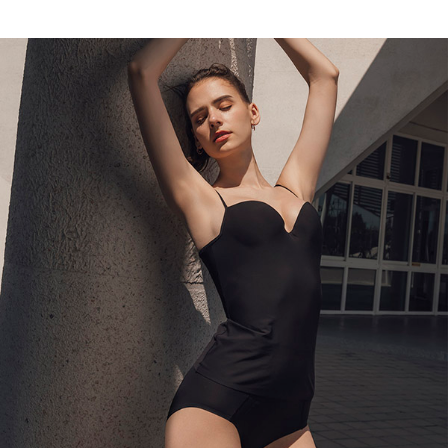
易，需依本服務之必要範圍內提供個人資料，並將交易相關給付款項請求債
權轉讓予恩沛科技股份有限公司。
付款後7-11取貨
２．關於個人資料處理事宜，請瀏覽以下網址：
每筆NT$90，滿NT$1,000(含以上)免運費
https://aftee.tw/terms/#terms3
３．未成年的使用者請事先徵得法定代理人或監護人之同意方可使用
宅配
「AFTEE先享後付」，若未經同意申辦者引起之損失，本公司不負相關責
任。
每筆NT$90，滿NT$1,000(含以上)免運費
４．使用「AFTEE先享後付」時，將依據個別帳號之用戶狀況，依本公司即
時審查核予不同之上限額度；若仍有額度不足之情形，本公司將視審查結果
離島宅配
請求用戶進行身份認證。
每筆NT$150，滿NT$2,000(含以上)免運費
５．嚴禁一人註冊多個帳號或使用他人資訊註冊。若發現惡意使用之情形，
恩沛科技股份有限公司將有權停止該用戶之使用額度並採取法律行動。
海外宅配 (訂單成立後，請主動於2天內與線上客服核對收
查看運費
件資料，逾期未確認訂單將自動取消)