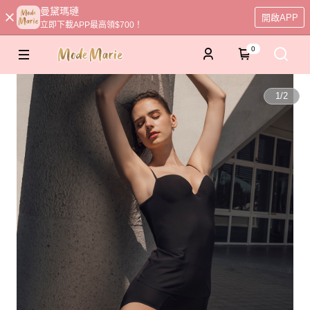
曼黛瑪璉
開啟APP
立即下載APP最高領$700！
0
1
/
2