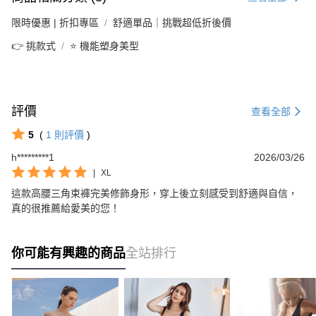
限時優惠 | 折扣專區
舒適單品｜挑戰超低折後價
👉 挑款式
⭐ 機能塑身美型
評價
查看全部
5
(
1
則評價
)
h*********1
2026/03/26
|
XL
這款高腰三角束褲完美修飾身形，穿上後立刻感受到舒適與自信，
真的很推薦給愛美的您！
你可能有興趣的商品
全站排行