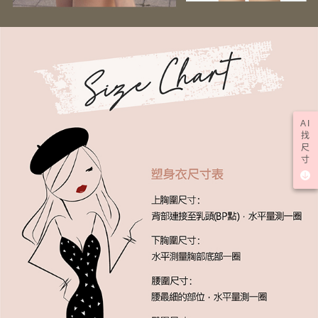
AI
找
尺
寸