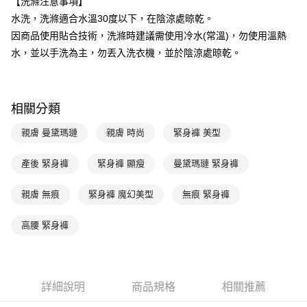
【洗滌注意事項】
台新國際商業銀行
中國信託商業銀行
AFTEE先享後付
水洗，洗滌適合水溫30度以下，在陰涼處晾乾。
台灣樂天信用卡公司
相關說明
因商品使用貼合技術，洗滌時建議需使用冷水(常溫)，勿使用溫熱
【關於「AFTEE先享後付」】
ATM付款
水，並以手洗為主，勿丟入洗衣機，並於陰涼處晾乾。
AFTEE先享後付是「在收到商品之後才付款」的支付方式。 讓您購物簡單
便利好安心！
１．簡單：不需註冊會員、不需綁卡、不需儲值。
運送方式
２．便利：只要手機號碼，簡訊認證，即可結帳。
３．安心：先確認商品／服務後，再付款。
全家取貨付款$888免運-以PackAge+配客嘉循環箱包裝寄出
相關分類
每筆NT$90，滿NT$888(含以上)免運費
【「AFTEE先享後付」結帳流程】
親膚 曼黛瑪璉
親膚 時尚
緊身褲 美型
１．於結帳方式選擇「AFTEE先享後付」後，將跳轉至「AFTEE先享後付」
付款後全家取貨$888免運-以PackAge+配客嘉循環箱包裝寄出
結帳頁面，進行簡訊認證並確認金額後，即可完成結帳。
產後 緊身褲
緊身褲 顯瘦
曼黛瑪璉 緊身褲
２．訂單成立數日內，您將收到繳費通知簡訊。
每筆NT$90，滿NT$888(含以上)免運費
３．收到繳費通知簡訊後14天內，點擊此簡訊中的連結，可透過四大超商／
ATM／網路銀行／等多元方式進行付款，方視為交易完成。
萊爾富取貨付款
親膚 無痕
緊身褲 魔幻美型
無痕 緊身褲
※ 請注意：結帳手續完成當下不需立刻繳費，但若您需要取消訂單，請聯絡
每筆NT$90，滿NT$1,000(含以上)免運費
購買商品的店家。未經商家同意取消之訂單仍視為有效，需透過AFTEE先享
高腰 緊身褲
後付繳納相關費用。
付款後萊爾富取貨
※ 交易是否成功請以「AFTEE先享後付 」之結帳頁面顯示為準，若有關於
是否繳費成功／繳費後需取消欲退款等相關疑問，請聯繫「AFTEE先享後付
每筆NT$90，滿NT$1,000(含以上)免運費
客戶支援中心」
https://netprotections.freshdesk.com/support/home
7-11取貨付款
詳細說明
商品規格
相關推薦
【注意事項】
１．透過由恩沛科技股份有限公司提供之「AFTEE先享後付」服務完成之交
每筆NT$90，滿NT$1,000(含以上)免運費