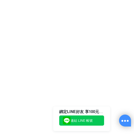
綁定LINE好友 享100元折價券
連結 LINE 帳號