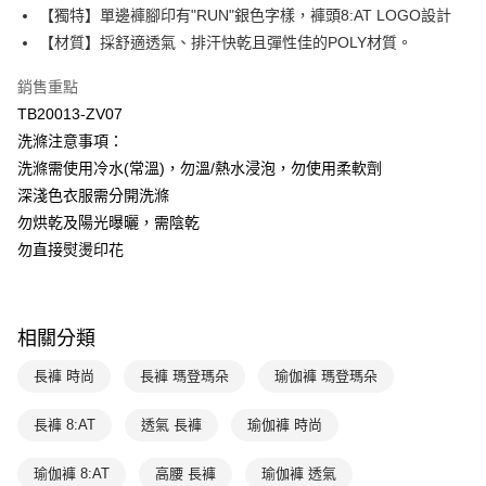
全盈+PAY
【獨特】單邊褲腳印有"RUN"銀色字樣，褲頭8:AT LOGO設計
玉山商業銀行
星展（台灣）商業銀行
【材質】採舒適透氣、排汗快乾且彈性佳的POLY材質。
台新國際商業銀行
中國信託商業銀行
AFTEE先享後付
台灣樂天信用卡公司
相關說明
銷售重點
【關於「AFTEE先享後付」】
ATM付款
TB20013-ZV07
AFTEE先享後付是「在收到商品之後才付款」的支付方式。 讓您購物簡單
便利好安心！
洗滌注意事項：
１．簡單：不需註冊會員、不需綁卡、不需儲值。
運送方式
洗滌需使用冷水(常溫)，勿溫/熱水浸泡，勿使用柔軟劑
２．便利：只要手機號碼，簡訊認證，即可結帳。
３．安心：先確認商品／服務後，再付款。
深淺色衣服需分開洗滌
全家取貨付款$888免運-以PackAge+配客嘉循環箱包裝寄出
勿烘乾及陽光曝曬，需陰乾
每筆NT$90，滿NT$888(含以上)免運費
【「AFTEE先享後付」結帳流程】
勿直接熨燙印花
１．於結帳方式選擇「AFTEE先享後付」後，將跳轉至「AFTEE先享後付」
付款後全家取貨$888免運-以PackAge+配客嘉循環箱包裝寄出
結帳頁面，進行簡訊認證並確認金額後，即可完成結帳。
２．訂單成立數日內，您將收到繳費通知簡訊。
每筆NT$90，滿NT$888(含以上)免運費
３．收到繳費通知簡訊後14天內，點擊此簡訊中的連結，可透過四大超商／
ATM／網路銀行／等多元方式進行付款，方視為交易完成。
相關分類
萊爾富取貨付款
※ 請注意：結帳手續完成當下不需立刻繳費，但若您需要取消訂單，請聯絡
每筆NT$90，滿NT$1,000(含以上)免運費
購買商品的店家。未經商家同意取消之訂單仍視為有效，需透過AFTEE先享
長褲 時尚
長褲 瑪登瑪朵
瑜伽褲 瑪登瑪朵
後付繳納相關費用。
付款後萊爾富取貨
※ 交易是否成功請以「AFTEE先享後付 」之結帳頁面顯示為準，若有關於
長褲 8:AT
透氣 長褲
瑜伽褲 時尚
是否繳費成功／繳費後需取消欲退款等相關疑問，請聯繫「AFTEE先享後付
每筆NT$90，滿NT$1,000(含以上)免運費
客戶支援中心」
https://netprotections.freshdesk.com/support/home
瑜伽褲 8:AT
高腰 長褲
瑜伽褲 透氣
7-11取貨付款
【注意事項】