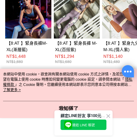
【8:AT 】緊身長褲M-
【8:AT 】緊身長褲 M-
【8:AT 】緊身九
XL(漸層藍)
XL(百搭紫)
M-XL(情人紫)
NT$1,448
NT$1,294
NT$1,140
NT$1,880
NT$1,680
NT$1,480
本網站中使用 cookie，欲查詢有關本網站使用 cookie 方式之詳情，及若您不希
熱門標籤
望在電腦上使用 cookie 時應如何變更電腦的 cookie 設定，請參閱本網站「
隱私
權條款
」之 Cookie 聲明。您繼續使用本網站即表示您同意本公司得按本網站使
用條款之 Cookie 聲明使用 cookie。
了解更多 >
我知道了
綁定LINE好友 享100元折價券
連結 LINE 帳號