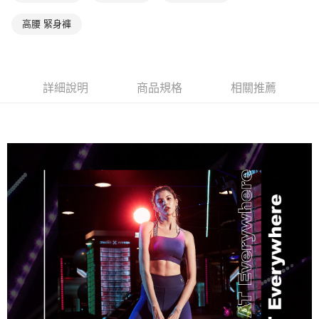
１．透過由恩沛科技股份有限公司提供之「AFTEE先享後付」服務完成之交
每筆NT$90，滿NT$1,000(含以上)免運費
高腰 緊身褲
易，需依本服務之必要範圍內提供個人資料，並將交易相關給付款項請求債
權轉讓予恩沛科技股份有限公司。
付款後7-11取貨
２．關於個人資料處理事宜，請瀏覽以下網址：
每筆NT$90，滿NT$1,000(含以上)免運費
https://aftee.tw/terms/#terms3
３．未成年的使用者請事先徵得法定代理人或監護人之同意方可使用
宅配
詳細說明
商品規格
相關推薦
「AFTEE先享後付」，若未經同意申辦者引起之損失，本公司不負相關責
任。
每筆NT$90，滿NT$1,000(含以上)免運費
４．使用「AFTEE先享後付」時，將依據個別帳號之用戶狀況，依本公司即
時審查核予不同之上限額度；若仍有額度不足之情形，本公司將視審查結果
離島宅配
請求用戶進行身份認證。
每筆NT$150，滿NT$2,000(含以上)免運費
５．嚴禁一人註冊多個帳號或使用他人資訊註冊。若發現惡意使用之情形，
恩沛科技股份有限公司將有權停止該用戶之使用額度並採取法律行動。
海外宅配 (訂單成立後，請主動於2天內與線上客服核對收
查看運費
件資料，逾期未確認訂單將自動取消)