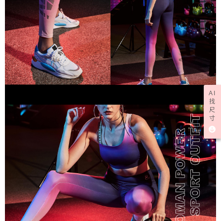
AI
找
尺
寸