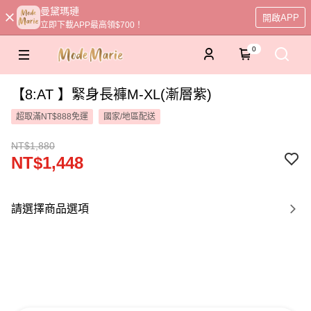
曼黛瑪璉
開啟APP
立即下載APP最高領$700！
0
【8:AT 】緊身長褲M-XL(漸層紫)
超取滿NT$888免運
國家/地區配送
NT$1,880
NT$1,448
請選擇商品選項