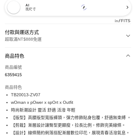
AI
找尺寸
付款與運送方式
超取滿NT$888免運
付款方式
商品特色
信用卡一次付款
商品編號
信用卡分期付款
6359415
3 期 0 利率 每期
NT$482
21家銀行
商品特色
合作金庫商業銀行
第一商業銀行
超商取貨付款
TB20013-ZV07
華南商業銀行
彰化商業銀行
wOman x pOwer x spOrt x Outfit
LINE Pay
上海商業儲蓄銀行
台北富邦商業銀行
國泰世華商業銀行
兆豐國際商業銀行
時尚新潮設計 靈活 舒適 活潑 年輕
Apple Pay
臺灣中小企業銀行
台中商業銀行
【版型】高腰版型寬版褲頭，彈力修飾貼身包覆，舒適無束縛 。
匯豐（台灣）商業銀行
華泰商業銀行
【剪裁】漸層設計讓臀型更顯瘦，拉長比例，修飾完美線條。
悠遊付
聯邦商業銀行
遠東國際商業銀行
【設計】線條簡約俐落搭配漸層數位印花，展現青春活潑氣息。
元大商業銀行
永豐商業銀行