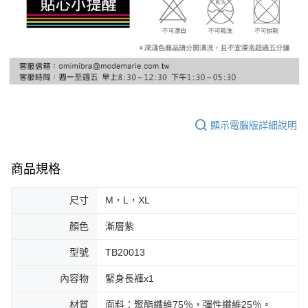
顯示電腦版詳細說明
商品規格
尺寸
M，L，XL
顏色
漸層紫
型號
TB20013
內容物
緊身長褲x1
材質
面料：聚酯纖維75％，彈性纖維25％。