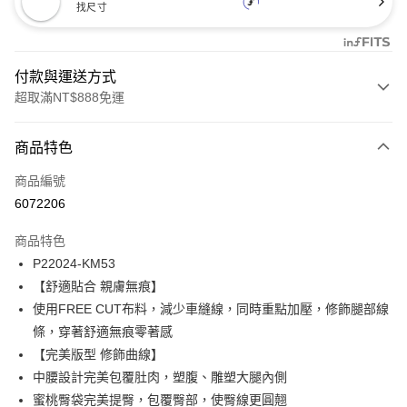
找尺寸
付款與運送方式
超取滿NT$888免運
付款方式
商品特色
信用卡一次付款
商品編號
信用卡分期付款
6072206
3 期 0 利率 每期
NT$200
21家銀行
商品特色
合作金庫商業銀行
第一商業銀行
超商取貨付款
P22024-KM53
華南商業銀行
彰化商業銀行
【舒適貼合 親膚無痕】
LINE Pay
上海商業儲蓄銀行
台北富邦商業銀行
國泰世華商業銀行
兆豐國際商業銀行
使用FREE CUT布料，減少車縫線，同時重點加壓，修飾腿部線
Apple Pay
臺灣中小企業銀行
台中商業銀行
條，穿著舒適無痕零著感
匯豐（台灣）商業銀行
華泰商業銀行
【完美版型 修飾曲線】
悠遊付
聯邦商業銀行
遠東國際商業銀行
中腰設計完美包覆肚肉，塑腹、雕塑大腿內側
元大商業銀行
永豐商業銀行
全盈+PAY
蜜桃臀袋完美提臀，包覆臀部，使臀線更圓翹
玉山商業銀行
星展（台灣）商業銀行