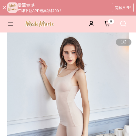
曼黛瑪璉
開啟APP
立即下載APP最高領$700！
0
1
/
2