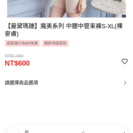
【曼黛瑪璉】魔美系列 中腰中管束褲S-XL(裸
麥膚)
超取滿NT$888免運
國家/地區配送
NT$1,680
NT$600
請選擇商品選項
AI