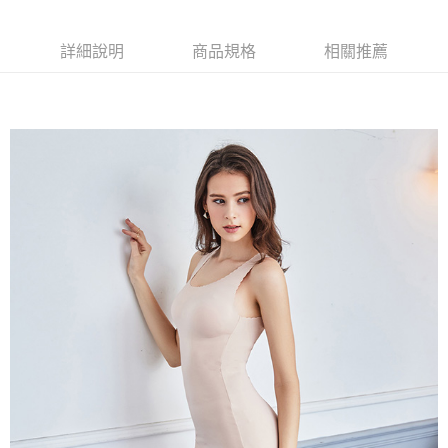
易，需依本服務之必要範圍內提供個人資料，並將交易相關給付款項請求債
權轉讓予恩沛科技股份有限公司。
付款後7-11取貨
２．關於個人資料處理事宜，請瀏覽以下網址：
詳細說明
商品規格
相關推薦
每筆NT$90，滿NT$1,000(含以上)免運費
https://aftee.tw/terms/#terms3
３．未成年的使用者請事先徵得法定代理人或監護人之同意方可使用
宅配
「AFTEE先享後付」，若未經同意申辦者引起之損失，本公司不負相關責
任。
每筆NT$90，滿NT$1,000(含以上)免運費
４．使用「AFTEE先享後付」時，將依據個別帳號之用戶狀況，依本公司即
時審查核予不同之上限額度；若仍有額度不足之情形，本公司將視審查結果
離島宅配
請求用戶進行身份認證。
每筆NT$150，滿NT$2,000(含以上)免運費
５．嚴禁一人註冊多個帳號或使用他人資訊註冊。若發現惡意使用之情形，
恩沛科技股份有限公司將有權停止該用戶之使用額度並採取法律行動。
海外宅配 (訂單成立後，請主動於2天內與線上客服核對收
查看運費
件資料，逾期未確認訂單將自動取消)