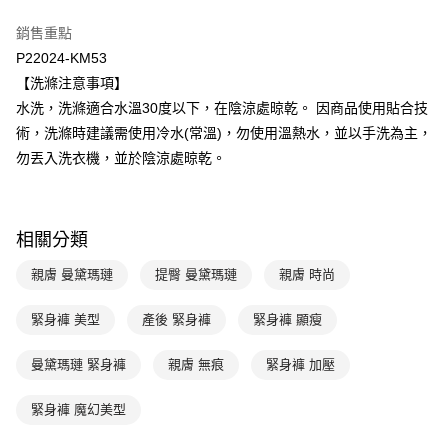
台新國際商業銀行
中國信託商業銀行
AFTEE先享後付
銷售重點
台灣樂天信用卡公司
相關說明
P22024-KM53
【關於「AFTEE先享後付」】
ATM付款
【洗滌注意事項】
AFTEE先享後付是「在收到商品之後才付款」的支付方式。 讓您購物簡單
便利好安心！
水洗，洗滌適合水溫30度以下，在陰涼處晾乾。 因商品使用貼合技
１．簡單：不需註冊會員、不需綁卡、不需儲值。
運送方式
術，洗滌時建議需使用冷水(常溫)，勿使用溫熱水，並以手洗為主，
２．便利：只要手機號碼，簡訊認證，即可結帳。
３．安心：先確認商品／服務後，再付款。
勿丟入洗衣機，並於陰涼處晾乾。
全家取貨付款$888免運-以PackAge+配客嘉循環箱包裝寄出
每筆NT$90，滿NT$888(含以上)免運費
【「AFTEE先享後付」結帳流程】
１．於結帳方式選擇「AFTEE先享後付」後，將跳轉至「AFTEE先享後付」
付款後全家取貨$888免運-以PackAge+配客嘉循環箱包裝寄出
結帳頁面，進行簡訊認證並確認金額後，即可完成結帳。
相關分類
２．訂單成立數日內，您將收到繳費通知簡訊。
每筆NT$90，滿NT$888(含以上)免運費
３．收到繳費通知簡訊後14天內，點擊此簡訊中的連結，可透過四大超商／
親膚 曼黛瑪璉
提臀 曼黛瑪璉
親膚 時尚
ATM／網路銀行／等多元方式進行付款，方視為交易完成。
萊爾富取貨付款
※ 請注意：結帳手續完成當下不需立刻繳費，但若您需要取消訂單，請聯絡
每筆NT$90，滿NT$1,000(含以上)免運費
購買商品的店家。未經商家同意取消之訂單仍視為有效，需透過AFTEE先享
緊身褲 美型
產後 緊身褲
緊身褲 顯瘦
後付繳納相關費用。
付款後萊爾富取貨
※ 交易是否成功請以「AFTEE先享後付 」之結帳頁面顯示為準，若有關於
曼黛瑪璉 緊身褲
親膚 無痕
緊身褲 加壓
是否繳費成功／繳費後需取消欲退款等相關疑問，請聯繫「AFTEE先享後付
每筆NT$90，滿NT$1,000(含以上)免運費
客戶支援中心」
https://netprotections.freshdesk.com/support/home
緊身褲 魔幻美型
7-11取貨付款
【注意事項】
１．透過由恩沛科技股份有限公司提供之「AFTEE先享後付」服務完成之交
每筆NT$90，滿NT$1,000(含以上)免運費