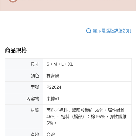
顯示電腦版詳細說明
商品規格
尺寸
S，M，L，XL
顏色
裸麥膚
型號
P22024
內容物
束褲x1
材質
面料／裡料：聚醯胺纖維 55％，彈性纖維
45％。 裡料（襠部）：棉 95％，彈性纖維
5％。
產地
台灣