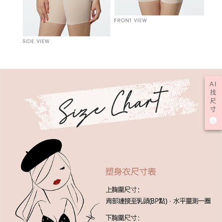
AI
找
尺
寸