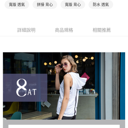
權轉讓予恩沛科技股份有限公司。
付款後7-11取貨
寬版 透氣
拼接 背心
寬版 背心
防水 透氣
２．關於個人資料處理事宜，請瀏覽以下網址：
每筆NT$90，滿NT$1,000(含以上)免運費
https://aftee.tw/terms/#terms3
３．未成年的使用者請事先徵得法定代理人或監護人之同意方可使用
宅配
「AFTEE先享後付」，若未經同意申辦者引起之損失，本公司不負相關責
任。
每筆NT$90，滿NT$1,000(含以上)免運費
詳細說明
商品規格
相關推薦
４．使用「AFTEE先享後付」時，將依據個別帳號之用戶狀況，依本公司即
時審查核予不同之上限額度；若仍有額度不足之情形，本公司將視審查結果
離島宅配
請求用戶進行身份認證。
每筆NT$150，滿NT$2,000(含以上)免運費
５．嚴禁一人註冊多個帳號或使用他人資訊註冊。若發現惡意使用之情形，
恩沛科技股份有限公司將有權停止該用戶之使用額度並採取法律行動。
海外宅配 (訂單成立後，請主動於2天內與線上客服核對收
查看運費
件資料，逾期未確認訂單將自動取消)