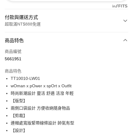
付款與運送方式
超取滿NT$888免運
付款方式
商品特色
信用卡一次付款
商品編號
信用卡分期付款
5661951
3 期 0 利率 每期
NT$354
21家銀行
商品特色
合作金庫商業銀行
第一商業銀行
超商取貨付款
TT10010-LW01
華南商業銀行
彰化商業銀行
wOman x pOwer x spOrt x Outfit
LINE Pay
上海商業儲蓄銀行
台北富邦商業銀行
國泰世華商業銀行
兆豐國際商業銀行
時尚新潮設計 靈活 舒適 活潑 年輕
Apple Pay
臺灣中小企業銀行
台中商業銀行
【版型】
匯豐（台灣）商業銀行
華泰商業銀行
兩側口袋設計 方便收納隨身物品
悠遊付
聯邦商業銀行
遠東國際商業銀行
【剪裁】
元大商業銀行
永豐商業銀行
全盈+PAY
連帽處寬版緊帶線條設計 帥氣有型
玉山商業銀行
星展（台灣）商業銀行
【設計】
台新國際商業銀行
中國信託商業銀行
AFTEE先享後付