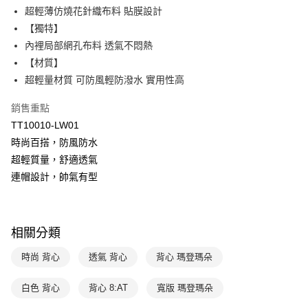
台灣樂天信用卡公司
超輕薄仿燒花針織布料 貼膜設計
相關說明
【關於「AFTEE先享後付」】
【獨特】
ATM付款
AFTEE先享後付是「在收到商品之後才付款」的支付方式。 讓您購物簡單
內裡局部網孔布料 透氣不悶熱
便利好安心！
【材質】
１．簡單：不需註冊會員、不需綁卡、不需儲值。
運送方式
２．便利：只要手機號碼，簡訊認證，即可結帳。
超輕量材質 可防風輕防潑水 實用性高
３．安心：先確認商品／服務後，再付款。
全家取貨付款$888免運-以PackAge+配客嘉循環箱包裝寄出
銷售重點
每筆NT$90，滿NT$888(含以上)免運費
【「AFTEE先享後付」結帳流程】
TT10010-LW01
１．於結帳方式選擇「AFTEE先享後付」後，將跳轉至「AFTEE先享後付」
付款後全家取貨$888免運-以PackAge+配客嘉循環箱包裝寄出
結帳頁面，進行簡訊認證並確認金額後，即可完成結帳。
時尚百搭，防風防水
２．訂單成立數日內，您將收到繳費通知簡訊。
每筆NT$90，滿NT$888(含以上)免運費
超輕質量，舒適透氣
３．收到繳費通知簡訊後14天內，點擊此簡訊中的連結，可透過四大超商／
ATM／網路銀行／等多元方式進行付款，方視為交易完成。
連帽設計，帥氣有型
萊爾富取貨付款
※ 請注意：結帳手續完成當下不需立刻繳費，但若您需要取消訂單，請聯絡
每筆NT$90，滿NT$1,000(含以上)免運費
購買商品的店家。未經商家同意取消之訂單仍視為有效，需透過AFTEE先享
後付繳納相關費用。
付款後萊爾富取貨
※ 交易是否成功請以「AFTEE先享後付 」之結帳頁面顯示為準，若有關於
相關分類
是否繳費成功／繳費後需取消欲退款等相關疑問，請聯繫「AFTEE先享後付
每筆NT$90，滿NT$1,000(含以上)免運費
客戶支援中心」
https://netprotections.freshdesk.com/support/home
時尚 背心
透氣 背心
背心 瑪登瑪朵
7-11取貨付款
【注意事項】
１．透過由恩沛科技股份有限公司提供之「AFTEE先享後付」服務完成之交
每筆NT$90，滿NT$1,000(含以上)免運費
白色 背心
背心 8:AT
寬版 瑪登瑪朵
易，需依本服務之必要範圍內提供個人資料，並將交易相關給付款項請求債