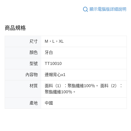
顯示電腦版詳細說明
商品規格
尺寸
M，L，XL
顏色
牙白
型號
TT10010
內容物
連帽背心x1
材質
面料（1）：聚酯纖維100％。 面料（2）：
聚酯纖維100％。
產地
中國