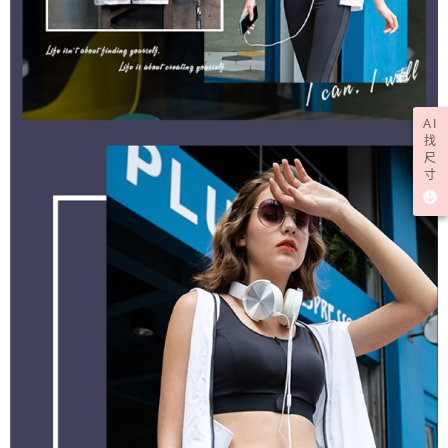
AI
找
尺
寸