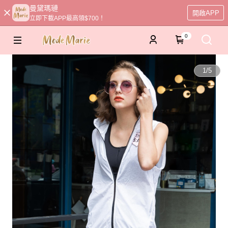
曼黛瑪璉
開啟APP
立即下載APP最高領$700！
0
1
/
5