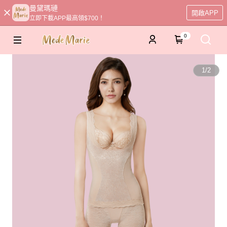
曼黛瑪璉
開啟APP
立即下載APP最高領$700！
0
1
/
2