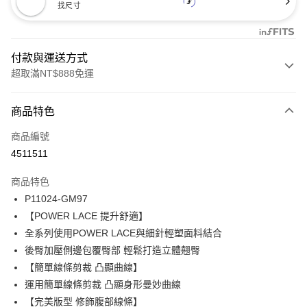
找尺寸
付款與運送方式
超取滿NT$888免運
付款方式
商品特色
信用卡一次付款
商品編號
信用卡分期付款
4511511
3 期 0 利率 每期
NT$482
21家銀行
商品特色
合作金庫商業銀行
第一商業銀行
超商取貨付款
P11024-GM97
華南商業銀行
彰化商業銀行
【POWER LACE 提升舒適】
LINE Pay
上海商業儲蓄銀行
台北富邦商業銀行
國泰世華商業銀行
兆豐國際商業銀行
全系列使用POWER LACE與細針輕塑面料結合
Apple Pay
臺灣中小企業銀行
台中商業銀行
後臀加壓側邊包覆臀部 輕鬆打造立體翹臀
匯豐（台灣）商業銀行
華泰商業銀行
【簡單線條剪裁 凸顯曲線】
悠遊付
聯邦商業銀行
遠東國際商業銀行
運用簡單線條剪裁 凸顯身形曼妙曲線
元大商業銀行
永豐商業銀行
全盈+PAY
【完美版型 修飾腹部線條】
玉山商業銀行
星展（台灣）商業銀行