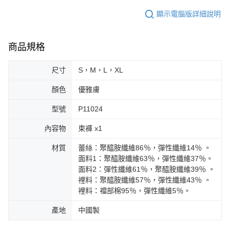
顯示電腦版詳細說明
商品規格
尺寸
S，M，L，XL
顏色
優雅膚
型號
P11024
內容物
束褲 x1
材質
蕾絲：聚醯胺纖維86％，彈性纖維14％ 。
面料1：聚醯胺纖維63％，彈性纖維37％。
面料2：彈性纖維61％，聚醯胺纖維39％ 。
裡料：聚醯胺纖維57％，彈性纖維43％ 。
裡料：襠部棉95％，彈性纖維5％。
產地
中國製