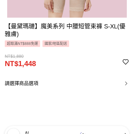
【曼黛瑪璉】魔美系列 中腰短管束褲 S-XL(優
雅膚)
超取滿NT$888免運
國家/地區配送
NT$1,880
NT$1,448
請選擇商品選項
AI