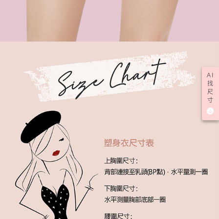
AI
找
尺
寸