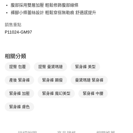
腹部採用雙層加壓 輕鬆修飾腹部線條
台新國際商業銀行
中國信託商業銀行
AFTEE先享後付
台灣樂天信用卡公司
褲腳小條蕾絲設計 輕鬆穿搭無勒痕 舒適感提升
相關說明
【關於「AFTEE先享後付」】
ATM付款
銷售重點
AFTEE先享後付是「在收到商品之後才付款」的支付方式。 讓您購物簡單
便利好安心！
P11024-GM97
１．簡單：不需註冊會員、不需綁卡、不需儲值。
運送方式
２．便利：只要手機號碼，簡訊認證，即可結帳。
３．安心：先確認商品／服務後，再付款。
全家取貨付款$888免運-以PackAge+配客嘉循環箱包裝寄出
相關分類
每筆NT$90，滿NT$888(含以上)免運費
【「AFTEE先享後付」結帳流程】
１．於結帳方式選擇「AFTEE先享後付」後，將跳轉至「AFTEE先享後付」
提臀 包覆
提臀 曼黛瑪璉
緊身褲 美型
付款後全家取貨$888免運-以PackAge+配客嘉循環箱包裝寄出
結帳頁面，進行簡訊認證並確認金額後，即可完成結帳。
２．訂單成立數日內，您將收到繳費通知簡訊。
每筆NT$90，滿NT$888(含以上)免運費
３．收到繳費通知簡訊後14天內，點擊此簡訊中的連結，可透過四大超商／
產後 緊身褲
緊身褲 顯瘦
曼黛瑪璉 緊身褲
ATM／網路銀行／等多元方式進行付款，方視為交易完成。
萊爾富取貨付款
※ 請注意：結帳手續完成當下不需立刻繳費，但若您需要取消訂單，請聯絡
緊身褲 加壓
緊身褲 魔幻美型
緊身褲 中腰
每筆NT$90，滿NT$1,000(含以上)免運費
購買商品的店家。未經商家同意取消之訂單仍視為有效，需透過AFTEE先享
後付繳納相關費用。
付款後萊爾富取貨
※ 交易是否成功請以「AFTEE先享後付 」之結帳頁面顯示為準，若有關於
緊身褲 膚色
是否繳費成功／繳費後需取消欲退款等相關疑問，請聯繫「AFTEE先享後付
每筆NT$90，滿NT$1,000(含以上)免運費
客戶支援中心」
https://netprotections.freshdesk.com/support/home
7-11取貨付款
【注意事項】
１．透過由恩沛科技股份有限公司提供之「AFTEE先享後付」服務完成之交
每筆NT$90，滿NT$1,000(含以上)免運費