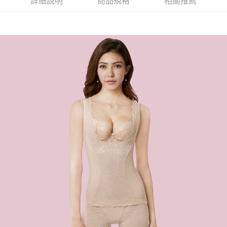
詳細說明
商品規格
相關推薦
易，需依本服務之必要範圍內提供個人資料，並將交易相關給付款項請求債
權轉讓予恩沛科技股份有限公司。
付款後7-11取貨
２．關於個人資料處理事宜，請瀏覽以下網址：
每筆NT$90，滿NT$1,000(含以上)免運費
https://aftee.tw/terms/#terms3
３．未成年的使用者請事先徵得法定代理人或監護人之同意方可使用
宅配
「AFTEE先享後付」，若未經同意申辦者引起之損失，本公司不負相關責
任。
每筆NT$90，滿NT$1,000(含以上)免運費
４．使用「AFTEE先享後付」時，將依據個別帳號之用戶狀況，依本公司即
時審查核予不同之上限額度；若仍有額度不足之情形，本公司將視審查結果
離島宅配
請求用戶進行身份認證。
每筆NT$150，滿NT$2,000(含以上)免運費
５．嚴禁一人註冊多個帳號或使用他人資訊註冊。若發現惡意使用之情形，
恩沛科技股份有限公司將有權停止該用戶之使用額度並採取法律行動。
海外宅配 (訂單成立後，請主動於2天內與線上客服核對收
查看運費
件資料，逾期未確認訂單將自動取消)