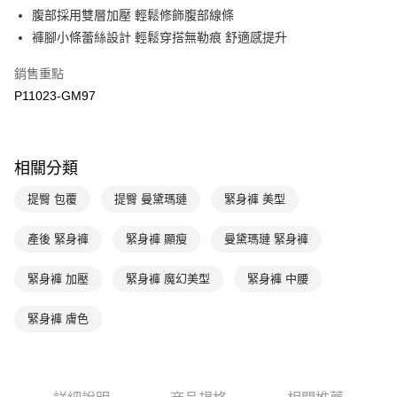
腹部採用雙層加壓 輕鬆修飾腹部線條
台新國際商業銀行
中國信託商業銀行
AFTEE先享後付
台灣樂天信用卡公司
褲腳小條蕾絲設計 輕鬆穿搭無勒痕 舒適感提升
相關說明
【關於「AFTEE先享後付」】
ATM付款
銷售重點
AFTEE先享後付是「在收到商品之後才付款」的支付方式。 讓您購物簡單
便利好安心！
P11023-GM97
１．簡單：不需註冊會員、不需綁卡、不需儲值。
運送方式
２．便利：只要手機號碼，簡訊認證，即可結帳。
３．安心：先確認商品／服務後，再付款。
全家取貨付款$888免運-以PackAge+配客嘉循環箱包裝寄出
相關分類
每筆NT$90，滿NT$888(含以上)免運費
【「AFTEE先享後付」結帳流程】
１．於結帳方式選擇「AFTEE先享後付」後，將跳轉至「AFTEE先享後付」
提臀 包覆
提臀 曼黛瑪璉
緊身褲 美型
付款後全家取貨$888免運-以PackAge+配客嘉循環箱包裝寄出
結帳頁面，進行簡訊認證並確認金額後，即可完成結帳。
２．訂單成立數日內，您將收到繳費通知簡訊。
每筆NT$90，滿NT$888(含以上)免運費
３．收到繳費通知簡訊後14天內，點擊此簡訊中的連結，可透過四大超商／
產後 緊身褲
緊身褲 顯瘦
曼黛瑪璉 緊身褲
ATM／網路銀行／等多元方式進行付款，方視為交易完成。
萊爾富取貨付款
※ 請注意：結帳手續完成當下不需立刻繳費，但若您需要取消訂單，請聯絡
緊身褲 加壓
緊身褲 魔幻美型
緊身褲 中腰
每筆NT$90，滿NT$1,000(含以上)免運費
購買商品的店家。未經商家同意取消之訂單仍視為有效，需透過AFTEE先享
後付繳納相關費用。
付款後萊爾富取貨
※ 交易是否成功請以「AFTEE先享後付 」之結帳頁面顯示為準，若有關於
緊身褲 膚色
是否繳費成功／繳費後需取消欲退款等相關疑問，請聯繫「AFTEE先享後付
每筆NT$90，滿NT$1,000(含以上)免運費
客戶支援中心」
https://netprotections.freshdesk.com/support/home
7-11取貨付款
【注意事項】
１．透過由恩沛科技股份有限公司提供之「AFTEE先享後付」服務完成之交
每筆NT$90，滿NT$1,000(含以上)免運費