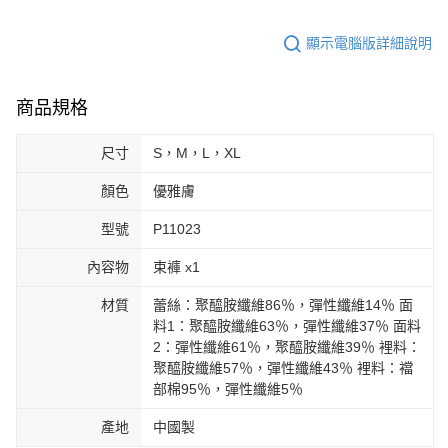
顯示電腦版詳細說明
商品規格
尺寸
S，M，L，XL
顏色
優雅膚
型號
P11023
內容物
束褲 x1
材質
蕾絲：聚醯胺纖維86％，彈性纖維14％ 面
料1：聚醯胺纖維63％，彈性纖維37％ 面料
2：彈性纖維61％，聚醯胺纖維39％ 裡料：
聚醯胺纖維57％，彈性纖維43％ 裡料：襠
部棉95％，彈性纖維5％
產地
中國製