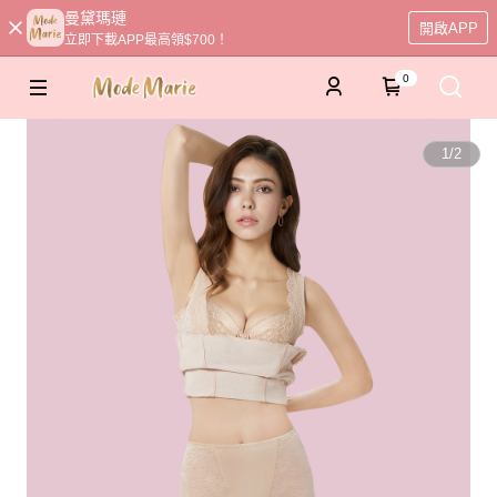
曼黛瑪璉
開啟APP
立即下載APP最高領$700！
0
1
/
2