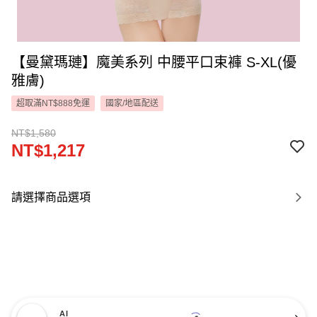
【曼黛瑪璉】魔美系列 中腰平口束褲 S-XL(優
雅膚)
超取滿NT$888免運
國家/地區配送
NT$1,580
NT$1,217
請選擇商品選項
AI