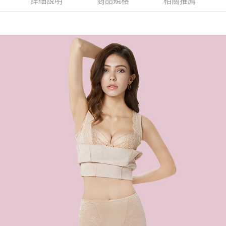
詳細說明
商品規格
相關推薦
易，需依本服務之必要範圍內提供個人資料，並將交易相關給付款項請求債
權轉讓予恩沛科技股份有限公司。
付款後7-11取貨
２．關於個人資料處理事宜，請瀏覽以下網址：
每筆NT$90，滿NT$1,000(含以上)免運費
https://aftee.tw/terms/#terms3
３．未成年的使用者請事先徵得法定代理人或監護人之同意方可使用
宅配
「AFTEE先享後付」，若未經同意申辦者引起之損失，本公司不負相關責
任。
每筆NT$90，滿NT$1,000(含以上)免運費
４．使用「AFTEE先享後付」時，將依據個別帳號之用戶狀況，依本公司即
時審查核予不同之上限額度；若仍有額度不足之情形，本公司將視審查結果
離島宅配
請求用戶進行身份認證。
每筆NT$150，滿NT$2,000(含以上)免運費
５．嚴禁一人註冊多個帳號或使用他人資訊註冊。若發現惡意使用之情形，
恩沛科技股份有限公司將有權停止該用戶之使用額度並採取法律行動。
海外宅配 (訂單成立後，請主動於2天內與線上客服核對收
查看運費
件資料，逾期未確認訂單將自動取消)