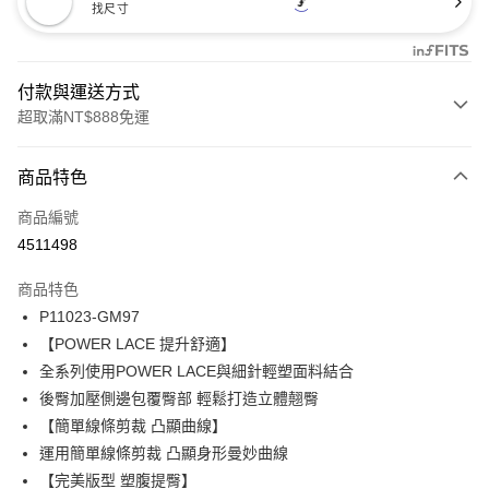
找尺寸
付款與運送方式
超取滿NT$888免運
付款方式
商品特色
信用卡一次付款
商品編號
信用卡分期付款
4511498
3 期 0 利率 每期
NT$405
21家銀行
商品特色
合作金庫商業銀行
第一商業銀行
超商取貨付款
P11023-GM97
華南商業銀行
彰化商業銀行
【POWER LACE 提升舒適】
LINE Pay
上海商業儲蓄銀行
台北富邦商業銀行
國泰世華商業銀行
兆豐國際商業銀行
全系列使用POWER LACE與細針輕塑面料結合
Apple Pay
臺灣中小企業銀行
台中商業銀行
後臀加壓側邊包覆臀部 輕鬆打造立體翹臀
匯豐（台灣）商業銀行
華泰商業銀行
【簡單線條剪裁 凸顯曲線】
悠遊付
聯邦商業銀行
遠東國際商業銀行
運用簡單線條剪裁 凸顯身形曼妙曲線
元大商業銀行
永豐商業銀行
全盈+PAY
【完美版型 塑腹提臀】
玉山商業銀行
星展（台灣）商業銀行