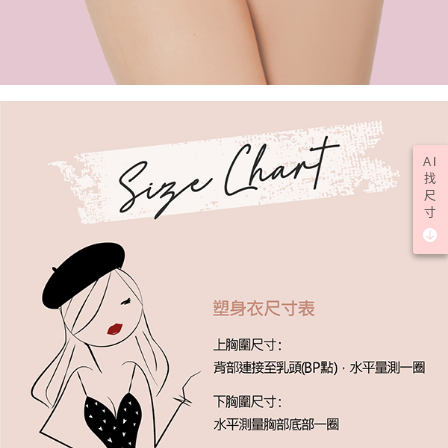
AI
找
尺
寸