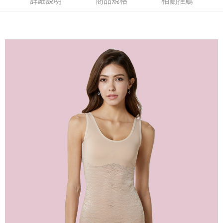
詳細說明
商品規格
相關推薦
易，需依本服務之必要範圍內提供個人資料，並將交易相關給付款項請求債
權轉讓予恩沛科技股份有限公司。
付款後7-11取貨
２．關於個人資料處理事宜，請瀏覽以下網址：
每筆NT$90，滿NT$1,000(含以上)免運費
https://aftee.tw/terms/#terms3
３．未成年的使用者請事先徵得法定代理人或監護人之同意方可使用
宅配
「AFTEE先享後付」，若未經同意申辦者引起之損失，本公司不負相關責
任。
每筆NT$90，滿NT$1,000(含以上)免運費
４．使用「AFTEE先享後付」時，將依據個別帳號之用戶狀況，依本公司即
時審查核予不同之上限額度；若仍有額度不足之情形，本公司將視審查結果
離島宅配
請求用戶進行身份認證。
每筆NT$150，滿NT$2,000(含以上)免運費
５．嚴禁一人註冊多個帳號或使用他人資訊註冊。若發現惡意使用之情形，
恩沛科技股份有限公司將有權停止該用戶之使用額度並採取法律行動。
海外宅配 (訂單成立後，請主動於2天內與線上客服核對收
查看運費
件資料，逾期未確認訂單將自動取消)