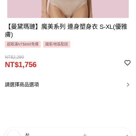
【曼黛瑪璉】魔美系列 連身塑身衣 S-XL(優雅
膚)
超取滿NT$888免運
國家/地區配送
NT$2,280
NT$1,756
請選擇商品選項
AI