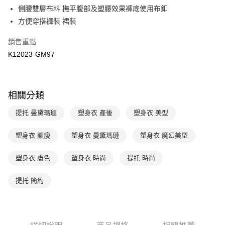
側腰雙層布料 撫平腹部及塑腰效果褲底使用布釦
台新國際商業銀行
中國信託商業銀行
AFTEE先享後付
台灣樂天信用卡公司
方便穿搭褲裝 裙裝
相關說明
【關於「AFTEE先享後付」】
ATM付款
銷售重點
AFTEE先享後付是「在收到商品之後才付款」的支付方式。 讓您購物簡單
便利好安心！
K12023-GM97
１．簡單：不需註冊會員、不需綁卡、不需儲值。
運送方式
２．便利：只要手機號碼，簡訊認證，即可結帳。
３．安心：先確認商品／服務後，再付款。
全家取貨付款$888免運-以PackAge+配客嘉循環箱包裝寄出
相關分類
每筆NT$90，滿NT$888(含以上)免運費
【「AFTEE先享後付」結帳流程】
１．於結帳方式選擇「AFTEE先享後付」後，將跳轉至「AFTEE先享後付」
提托 曼黛瑪璉
塑身衣 產後
塑身衣 美型
付款後全家取貨$888免運-以PackAge+配客嘉循環箱包裝寄出
結帳頁面，進行簡訊認證並確認金額後，即可完成結帳。
２．訂單成立數日內，您將收到繳費通知簡訊。
每筆NT$90，滿NT$888(含以上)免運費
３．收到繳費通知簡訊後14天內，點擊此簡訊中的連結，可透過四大超商／
塑身衣 顯瘦
塑身衣 曼黛瑪璉
塑身衣 魔幻美型
ATM／網路銀行／等多元方式進行付款，方視為交易完成。
萊爾富取貨付款
※ 請注意：結帳手續完成當下不需立刻繳費，但若您需要取消訂單，請聯絡
塑身衣 膚色
塑身衣 時尚
提托 時尚
每筆NT$90，滿NT$1,000(含以上)免運費
購買商品的店家。未經商家同意取消之訂單仍視為有效，需透過AFTEE先享
後付繳納相關費用。
付款後萊爾富取貨
※ 交易是否成功請以「AFTEE先享後付 」之結帳頁面顯示為準，若有關於
提托 簡約
是否繳費成功／繳費後需取消欲退款等相關疑問，請聯繫「AFTEE先享後付
每筆NT$90，滿NT$1,000(含以上)免運費
客戶支援中心」
https://netprotections.freshdesk.com/support/home
7-11取貨付款
【注意事項】
１．透過由恩沛科技股份有限公司提供之「AFTEE先享後付」服務完成之交
每筆NT$90，滿NT$1,000(含以上)免運費