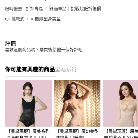
限時優惠 | 折扣專區
舒適單品｜挑戰超低折後價
👉 挑款式
⭐ 機能塑身美型
評價
喜歡這個商品嗎？購買後給他一個好評吧
你可能有興趣的商品
全站排行
【曼黛瑪璉】魔美系列
【曼黛瑪璉】魔幻美型
【曼黛瑪璉】魔
連身塑身衣 S-XL(黑)
防駝背心(暖膚)
防駝背心 S-XL(