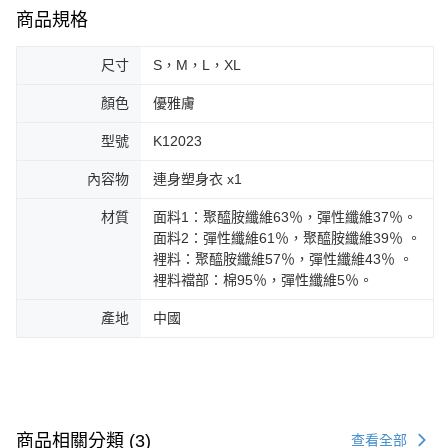
商品規格
尺寸
S，M，L，XL
顏色
優雅膚
型號
K12023
內容物
連身塑身衣 x1
材質
面料1：聚醯胺纖維63％，彈性纖維37％。
面料2：彈性纖維61％，聚醯胺纖維39％ 。
裡料：聚醯胺纖維57％，彈性纖維43％ 。
裡料襠部：棉95％，彈性纖維5％。
產地
中國
商品相關分類 (3)
查看全部