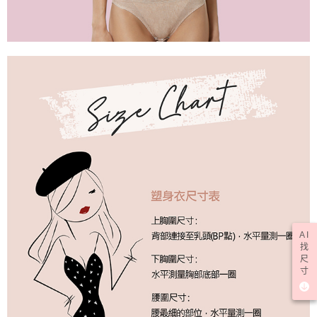
AI
找
尺
寸