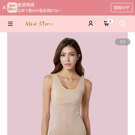
曼黛瑪璉
開啟APP
立即下載APP最高領$700！
0
1
/
1