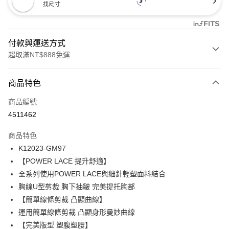
找尺寸
付款與運送方式
超取滿NT$888免運
付款方式
商品特色
信用卡一次付款
商品編號
信用卡分期付款
4511462
3 期 0 利率 每期
NT$585
21家銀行
商品特色
合作金庫商業銀行
第一商業銀行
超商取貨付款
K12023-GM97
華南商業銀行
彰化商業銀行
【POWER LACE 提升舒適】
LINE Pay
上海商業儲蓄銀行
台北富邦商業銀行
國泰世華商業銀行
兆豐國際商業銀行
全系列使用POWER LACE與細針輕塑面料結合
Apple Pay
臺灣中小企業銀行
台中商業銀行
胸線U型剪裁 胸下抽皺 完美提托胸部
匯豐（台灣）商業銀行
華泰商業銀行
【簡單線條剪裁 凸顯曲線】
悠遊付
聯邦商業銀行
遠東國際商業銀行
運用簡單線條剪裁 凸顯身形曼妙曲線
元大商業銀行
永豐商業銀行
全盈+PAY
【完美版型 塑腹塑腰】
玉山商業銀行
星展（台灣）商業銀行