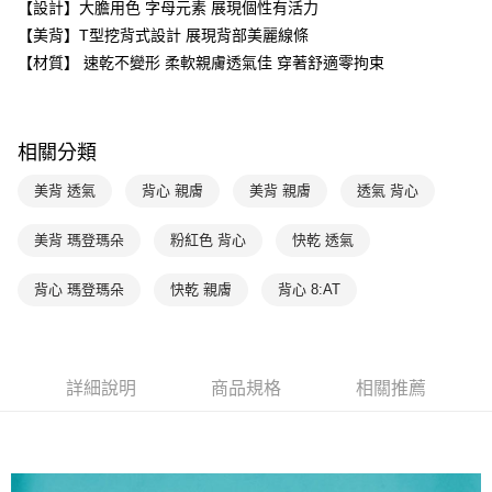
【設計】大膽用色 字母元素 展現個性有活力
台灣樂天信用卡公司
相關說明
【美背】T型挖背式設計 展現背部美麗線條
【關於「AFTEE先享後付」】
ATM付款
【材質】 速乾不變形 柔軟親膚透氣佳 穿著舒適零拘束
AFTEE先享後付是「在收到商品之後才付款」的支付方式。 讓您購物簡單
便利好安心！
１．簡單：不需註冊會員、不需綁卡、不需儲值。
運送方式
２．便利：只要手機號碼，簡訊認證，即可結帳。
３．安心：先確認商品／服務後，再付款。
全家取貨付款$888免運-以PackAge+配客嘉循環箱包裝寄出
相關分類
每筆NT$90，滿NT$888(含以上)免運費
【「AFTEE先享後付」結帳流程】
美背 透氣
背心 親膚
美背 親膚
透氣 背心
１．於結帳方式選擇「AFTEE先享後付」後，將跳轉至「AFTEE先享後付」
付款後全家取貨$888免運-以PackAge+配客嘉循環箱包裝寄出
結帳頁面，進行簡訊認證並確認金額後，即可完成結帳。
美背 瑪登瑪朵
粉紅色 背心
快乾 透氣
２．訂單成立數日內，您將收到繳費通知簡訊。
每筆NT$90，滿NT$888(含以上)免運費
３．收到繳費通知簡訊後14天內，點擊此簡訊中的連結，可透過四大超商／
ATM／網路銀行／等多元方式進行付款，方視為交易完成。
萊爾富取貨付款
背心 瑪登瑪朵
快乾 親膚
背心 8:AT
※ 請注意：結帳手續完成當下不需立刻繳費，但若您需要取消訂單，請聯絡
每筆NT$90，滿NT$1,000(含以上)免運費
購買商品的店家。未經商家同意取消之訂單仍視為有效，需透過AFTEE先享
後付繳納相關費用。
付款後萊爾富取貨
※ 交易是否成功請以「AFTEE先享後付 」之結帳頁面顯示為準，若有關於
是否繳費成功／繳費後需取消欲退款等相關疑問，請聯繫「AFTEE先享後付
詳細說明
商品規格
相關推薦
每筆NT$90，滿NT$1,000(含以上)免運費
客戶支援中心」
https://netprotections.freshdesk.com/support/home
7-11取貨付款
【注意事項】
１．透過由恩沛科技股份有限公司提供之「AFTEE先享後付」服務完成之交
每筆NT$90，滿NT$1,000(含以上)免運費
易，需依本服務之必要範圍內提供個人資料，並將交易相關給付款項請求債