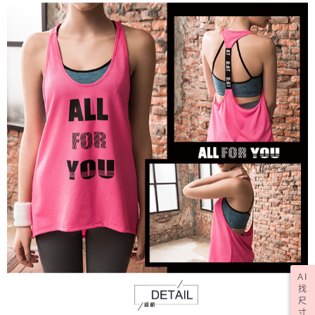
AI
找
尺
寸