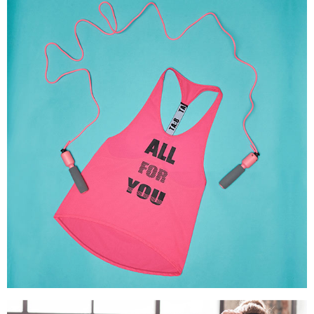
權轉讓予恩沛科技股份有限公司。
付款後7-11取貨
２．關於個人資料處理事宜，請瀏覽以下網址：
每筆NT$90，滿NT$1,000(含以上)免運費
https://aftee.tw/terms/#terms3
３．未成年的使用者請事先徵得法定代理人或監護人之同意方可使用
宅配
「AFTEE先享後付」，若未經同意申辦者引起之損失，本公司不負相關責
任。
每筆NT$90，滿NT$1,000(含以上)免運費
４．使用「AFTEE先享後付」時，將依據個別帳號之用戶狀況，依本公司即
時審查核予不同之上限額度；若仍有額度不足之情形，本公司將視審查結果
離島宅配
請求用戶進行身份認證。
每筆NT$150，滿NT$2,000(含以上)免運費
５．嚴禁一人註冊多個帳號或使用他人資訊註冊。若發現惡意使用之情形，
恩沛科技股份有限公司將有權停止該用戶之使用額度並採取法律行動。
海外宅配 (訂單成立後，請主動於2天內與線上客服核對收
查看運費
件資料，逾期未確認訂單將自動取消)