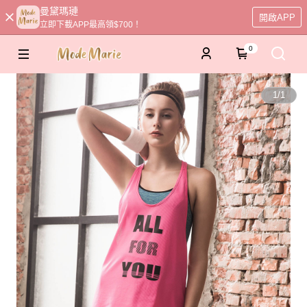
曼黛瑪璉
開啟APP
立即下載APP最高領$700！
0
1
/
1