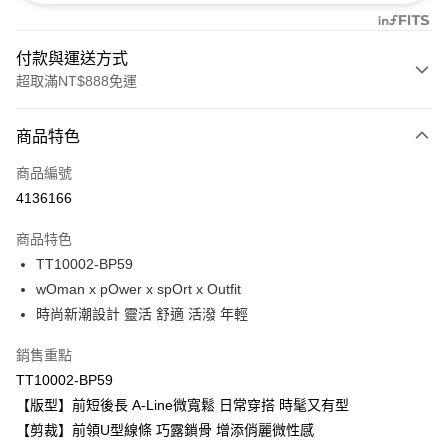
付款與運送方式
超取滿NT$888免運
付款方式
商品特色
信用卡一次付款
商品編號
信用卡分期付款
4136166
3 期 0 利率 每期
NT$173
21家銀行
商品特色
合作金庫商業銀行
第一商業銀行
超商取貨付款
TT10002-BP59
華南商業銀行
彰化商業銀行
wOman x pOwer x spOrt x Outfit
LINE Pay
上海商業儲蓄銀行
台北富邦商業銀行
國泰世華商業銀行
兆豐國際商業銀行
時尚新潮設計 靈活 舒適 活潑 年輕
Apple Pay
臺灣中小企業銀行
台中商業銀行
銷售重點
匯豐（台灣）商業銀行
華泰商業銀行
悠遊付
聯邦商業銀行
遠東國際商業銀行
TT10002-BP59
元大商業銀行
永豐商業銀行
全盈+PAY
【版型】前短後長 A-Line微寬鬆 日常穿搭 時髦又有型
玉山商業銀行
星展（台灣）商業銀行
【剪裁】前領U型線條 巧露鎖骨 增添俏麗微性感
台新國際商業銀行
中國信託商業銀行
AFTEE先享後付