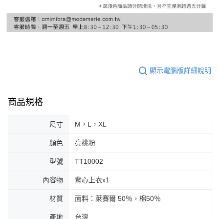
顯示電腦版詳細說明
商品規格
尺寸
M，L，XL
顏色
亮桃粉
型號
TT10002
內容物
背心上衣x1
材質
面料：萊賽爾 50％，棉50％
產地
台灣