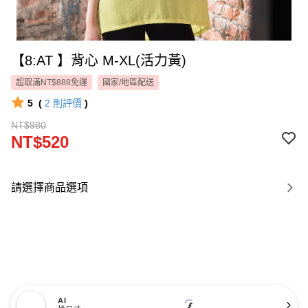
【8:AT 】背心 M-XL(活力黃)
超取滿NT$888免運
國家/地區配送
5
(
2
則評價
)
NT$980
NT$520
請選擇商品選項
AI