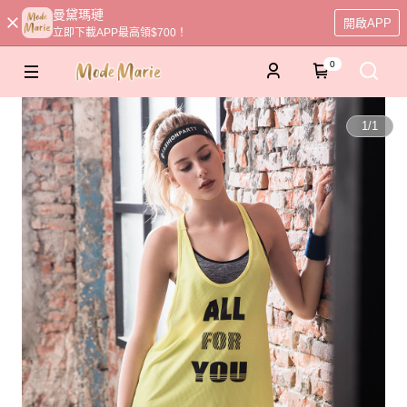
曼黛瑪璉
開啟APP
立即下載APP最高領$700！
0
1
/
1