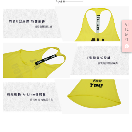
AI
找
尺
寸