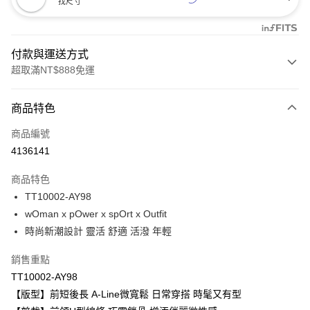
找尺寸
付款與運送方式
超取滿NT$888免運
付款方式
商品特色
信用卡一次付款
商品編號
信用卡分期付款
4136141
3 期 0 利率 每期
NT$173
21家銀行
商品特色
合作金庫商業銀行
第一商業銀行
超商取貨付款
TT10002-AY98
華南商業銀行
彰化商業銀行
wOman x pOwer x spOrt x Outfit
LINE Pay
上海商業儲蓄銀行
台北富邦商業銀行
國泰世華商業銀行
兆豐國際商業銀行
時尚新潮設計 靈活 舒適 活潑 年輕
Apple Pay
臺灣中小企業銀行
台中商業銀行
銷售重點
匯豐（台灣）商業銀行
華泰商業銀行
悠遊付
聯邦商業銀行
遠東國際商業銀行
TT10002-AY98
元大商業銀行
永豐商業銀行
全盈+PAY
【版型】前短後長 A-Line微寬鬆 日常穿搭 時髦又有型
玉山商業銀行
星展（台灣）商業銀行