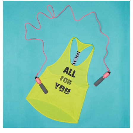
易，需依本服務之必要範圍內提供個人資料，並將交易相關給付款項請求債
權轉讓予恩沛科技股份有限公司。
付款後7-11取貨
２．關於個人資料處理事宜，請瀏覽以下網址：
每筆NT$90，滿NT$1,000(含以上)免運費
https://aftee.tw/terms/#terms3
３．未成年的使用者請事先徵得法定代理人或監護人之同意方可使用
宅配
「AFTEE先享後付」，若未經同意申辦者引起之損失，本公司不負相關責
任。
每筆NT$90，滿NT$1,000(含以上)免運費
４．使用「AFTEE先享後付」時，將依據個別帳號之用戶狀況，依本公司即
時審查核予不同之上限額度；若仍有額度不足之情形，本公司將視審查結果
離島宅配
請求用戶進行身份認證。
每筆NT$150，滿NT$2,000(含以上)免運費
５．嚴禁一人註冊多個帳號或使用他人資訊註冊。若發現惡意使用之情形，
恩沛科技股份有限公司將有權停止該用戶之使用額度並採取法律行動。
海外宅配 (訂單成立後，請主動於2天內與線上客服核對收
查看運費
件資料，逾期未確認訂單將自動取消)