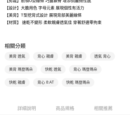
【剪裁】前領U型線條 巧露鎖骨 增添俏麗微性感
台新國際商業銀行
中國信託商業銀行
AFTEE先享後付
【設計】大膽用色 字母元素 展現個性有活力
台灣樂天信用卡公司
相關說明
【美背】T型挖背式設計 展現背部美麗線條
【關於「AFTEE先享後付」】
ATM付款
【材質】 速乾不變形 柔軟親膚透氣佳 穿著舒適零拘束
AFTEE先享後付是「在收到商品之後才付款」的支付方式。 讓您購物簡單
便利好安心！
１．簡單：不需註冊會員、不需綁卡、不需儲值。
運送方式
２．便利：只要手機號碼，簡訊認證，即可結帳。
３．安心：先確認商品／服務後，再付款。
全家取貨付款$888免運-以PackAge+配客嘉循環箱包裝寄出
相關分類
每筆NT$90，滿NT$888(含以上)免運費
【「AFTEE先享後付」結帳流程】
美背 透氣
背心 親膚
美背 親膚
透氣 背心
１．於結帳方式選擇「AFTEE先享後付」後，將跳轉至「AFTEE先享後付」
付款後全家取貨$888免運-以PackAge+配客嘉循環箱包裝寄出
結帳頁面，進行簡訊認證並確認金額後，即可完成結帳。
美背 瑪登瑪朵
快乾 透氣
背心 瑪登瑪朵
２．訂單成立數日內，您將收到繳費通知簡訊。
每筆NT$90，滿NT$888(含以上)免運費
３．收到繳費通知簡訊後14天內，點擊此簡訊中的連結，可透過四大超商／
ATM／網路銀行／等多元方式進行付款，方視為交易完成。
萊爾富取貨付款
快乾 親膚
背心 8:AT
快乾 瑪登瑪朵
※ 請注意：結帳手續完成當下不需立刻繳費，但若您需要取消訂單，請聯絡
每筆NT$90，滿NT$1,000(含以上)免運費
購買商品的店家。未經商家同意取消之訂單仍視為有效，需透過AFTEE先享
後付繳納相關費用。
付款後萊爾富取貨
※ 交易是否成功請以「AFTEE先享後付 」之結帳頁面顯示為準，若有關於
是否繳費成功／繳費後需取消欲退款等相關疑問，請聯繫「AFTEE先享後付
詳細說明
商品規格
相關推薦
每筆NT$90，滿NT$1,000(含以上)免運費
客戶支援中心」
https://netprotections.freshdesk.com/support/home
7-11取貨付款
【注意事項】
１．透過由恩沛科技股份有限公司提供之「AFTEE先享後付」服務完成之交
每筆NT$90，滿NT$1,000(含以上)免運費