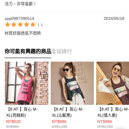
活力，非常喜歡！
zpp0987390514
2024/05/18
|
L
材質舒服透氣不悶熱
你可能有興趣的商品
全站排行
【8:AT 】背心 M-
【8:AT 】背心 M-
【8:AT 】背心 M-
XL(亮桃粉)
XL(沁藍黑)
XL(情人紫)
NT$520
NT$986
NT$986
NT$980
NT$1,280
NT$1,280