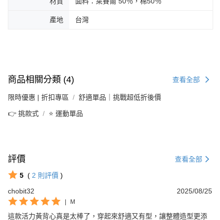
材質
面料：萊賽爾 50％，棉50％
產地
台灣
商品相關分類 (4)
查看全部
限時優惠 | 折扣專區
舒適單品｜挑戰超低折後價
👉 挑款式
⭐ 運動單品
評價
查看全部
5
(
2
則評價
)
chobit32
2025/08/25
|
M
這款活力黃背心真是太棒了，穿起來舒適又有型，讓整體造型更添