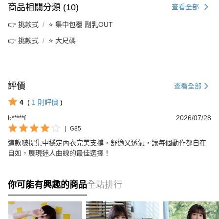
商品相關分類 (10)
查看全部
👉 挑款式
⭐ 集中包覆 副乳OUT
👉 挑款式
⭐ 大尺碼
評價
查看全部
4
(
1
則評價
)
b*****f
2026/07/28
|
G85
這款啵提集中穩定內衣完美支撐，舒適又透氣，讓每個動作都自在
自如，展現迷人曲線的最佳選擇！
你可能有興趣的商品
全站排行