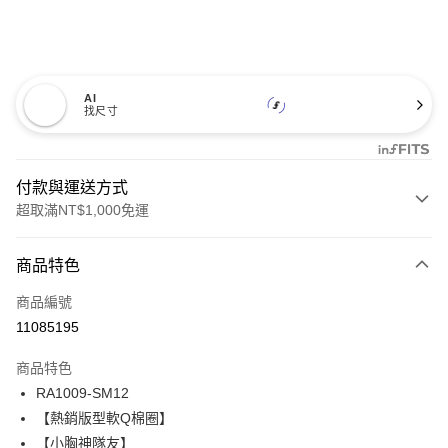
AI
找尺寸
付款與運送方式
超取滿NT$1,000免運
付款方式
商品特色
信用卡一次付款
商品編號
信用卡分期付款
11085195
3 期 0 利率 每期
NT$560
21家銀行
商品特色
合作金庫商業銀行
第一商業銀行
超商取貨付款
RA1009-SM12
華南商業銀行
彰化商業銀行
【熱銷版型軟Q棉圈】
LINE Pay
上海商業儲蓄銀行
台北富邦商業銀行
國泰世華商業銀行
兆豐國際商業銀行
【小胸神隊友】