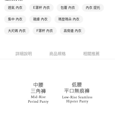
付款後萊爾富取貨
※ 交易是否成功請以「AFTEE先享後付 」之結帳頁面顯示為準，若有關於
是否繳費成功／繳費後需取消欲退款等相關疑問，請聯繫「AFTEE先享後付
透氣 內衣
E罩杯 內衣
包覆 內衣
內衣 提托
每筆NT$90，滿NT$1,000(含以上)免運費
客戶支援中心」
https://netprotections.freshdesk.com/support/home
7-11取貨付款
集中 內衣
親膚 內衣
瑪登瑪朵 內衣
【注意事項】
１．透過由恩沛科技股份有限公司提供之「AFTEE先享後付」服務完成之交
每筆NT$90，滿NT$1,000(含以上)免運費
易，需依本服務之必要範圍內提供個人資料，並將交易相關給付款項請求債
大尺碼 內衣
F罩杯 內衣
高脅邊 內衣
權轉讓予恩沛科技股份有限公司。
付款後7-11取貨
２．關於個人資料處理事宜，請瀏覽以下網址：
每筆NT$90，滿NT$1,000(含以上)免運費
https://aftee.tw/terms/#terms3
３．未成年的使用者請事先徵得法定代理人或監護人之同意方可使用
宅配
「AFTEE先享後付」，若未經同意申辦者引起之損失，本公司不負相關責
詳細說明
商品規格
相關推薦
任。
每筆NT$90，滿NT$1,000(含以上)免運費
４．使用「AFTEE先享後付」時，將依據個別帳號之用戶狀況，依本公司即
時審查核予不同之上限額度；若仍有額度不足之情形，本公司將視審查結果
離島宅配
請求用戶進行身份認證。
每筆NT$150，滿NT$2,000(含以上)免運費
５．嚴禁一人註冊多個帳號或使用他人資訊註冊。若發現惡意使用之情形，
恩沛科技股份有限公司將有權停止該用戶之使用額度並採取法律行動。
海外宅配 (訂單成立後，請主動於2天內與線上客服核對收
查看運費
件資料，逾期未確認訂單將自動取消)