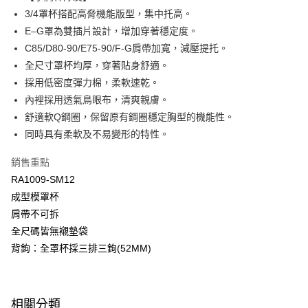
Apple Pay
臺灣中小企業銀行
台中商業銀行
3/4罩杯搭配高脅機能版型，集中托高。
匯豐（台灣）商業銀行
華泰商業銀行
E–G罩為雙插片設計，增加穿著穩定度。
悠遊付
聯邦商業銀行
遠東國際商業銀行
C85/D80-90/E75-90/F-G肩帶加寬，減壓提托。
元大商業銀行
永豐商業銀行
全盈+PAY
全尺寸罩杯均厚，穿著貼身舒適。
玉山商業銀行
星展（台灣）商業銀行
採用低密度彈力棉，柔軟速乾。
台新國際商業銀行
中國信託商業銀行
AFTEE先享後付
台灣樂天信用卡公司
內裡採用透氣鳥眼布，清爽親膚。
相關說明
【關於「AFTEE先享後付」】
舒適軟Q鋼圈，保留原有鋼圈穩定胸型的機能性。
ATM付款
AFTEE先享後付是「在收到商品之後才付款」的支付方式。 讓您購物簡單
同時具有柔軟及不易變形的特性。
便利好安心！
１．簡單：不需註冊會員、不需綁卡、不需儲值。
運送方式
銷售重點
２．便利：只要手機號碼，簡訊認證，即可結帳。
３．安心：先確認商品／服務後，再付款。
RA1009-SM12
全家取貨付款-以PackAge+配客嘉循環箱包裝寄出
成型模罩杯
每筆NT$90，滿NT$1,000(含以上)免運費
【「AFTEE先享後付」結帳流程】
肩帶不可拆
１．於結帳方式選擇「AFTEE先享後付」後，將跳轉至「AFTEE先享後付」
付款後全家取貨-以PackAge+配客嘉循環箱包裝寄出
結帳頁面，進行簡訊認證並確認金額後，即可完成結帳。
全尺碼皆無襯墊袋
２．訂單成立數日內，您將收到繳費通知簡訊。
每筆NT$90，滿NT$1,000(含以上)免運費
背鉤：全罩杯採三排三鉤(52MM)
３．收到繳費通知簡訊後14天內，點擊此簡訊中的連結，可透過四大超商／
ATM／網路銀行／等多元方式進行付款，方視為交易完成。
萊爾富取貨付款
※ 請注意：結帳手續完成當下不需立刻繳費，但若您需要取消訂單，請聯絡
每筆NT$90，滿NT$1,000(含以上)免運費
購買商品的店家。未經商家同意取消之訂單仍視為有效，需透過AFTEE先享
後付繳納相關費用。
相關分類