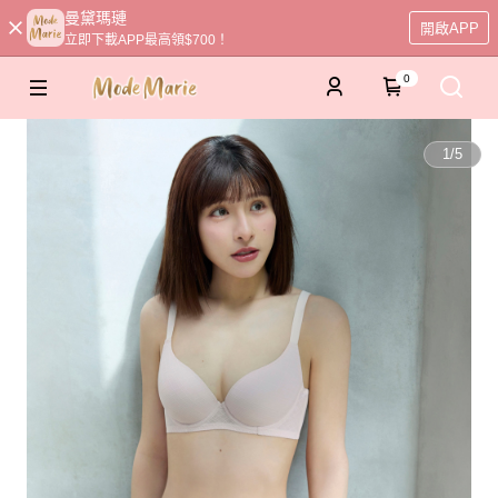
曼黛瑪璉
開啟APP
立即下載APP最高領$700！
0
1
/
5