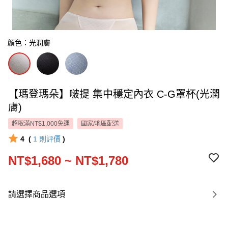
顏色：光潤膚
【瑪登瑪朵】啵提 集中穩定內衣 C-G罩杯(光潤
膚)
超取滿NT$1,000免運
國家/地區配送
4
(
1
則評價
)
NT$1,680 ~ NT$1,780
請選擇商品選項