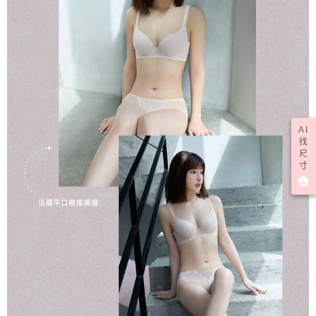
AI
找
尺
寸