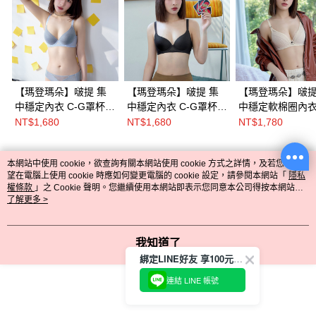
【瑪登瑪朵】啵提 集
【瑪登瑪朵】啵提 集
【瑪登瑪朵】啵提
中穩定內衣 C-G罩杯
中穩定內衣 C-G罩杯
中穩定軟棉圈內衣 
(冰河藍)
(月影灰)
罩杯(香草膚)
NT$1,680
NT$1,680
NT$1,780
本網站中使用 cookie，欲查詢有關本網站使用 cookie 方式之詳情，及若您不希
熱門標籤
望在電腦上使用 cookie 時應如何變更電腦的 cookie 設定，請參閱本網站「
隱私
權條款
」之 Cookie 聲明。您繼續使用本網站即表示您同意本公司得按本網站使
用條款之 Cookie 聲明使用 cookie。
了解更多 >
我知道了
綁定LINE好友 享100元折價券
連結 LINE 帳號