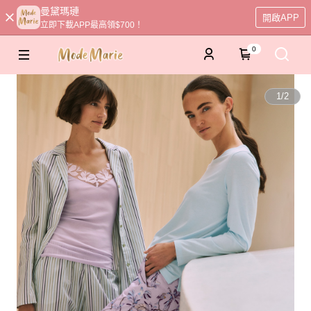
曼黛瑪璉
開啟APP
立即下載APP最高領$700！
0
1
/
2