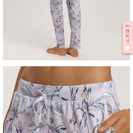
AI
找
尺
寸