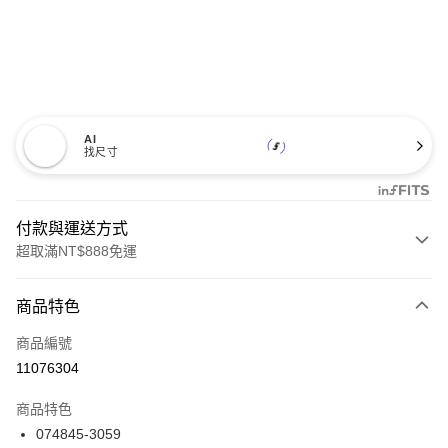
AI
找尺寸
付款與運送方式
超取滿NT$888免運
付款方式
商品特色
信用卡一次付款
商品編號
信用卡分期付款
11076304
3 期 0 利率 每期
NT$2,960
21家銀行
商品特色
合作金庫商業銀行
第一商業銀行
LINE Pay
074845-3059
華南商業銀行
彰化商業銀行