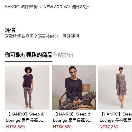
HANRO 滿件85折
NEW ARRIVAL 滿件85折
評價
喜歡這個商品嗎？購買後給他一個好評吧
你可能有興趣的商品
全站排行
【HANRO】Sleep &
【HANRO】Sleep &
【HANRO】Sleep
Lounge 家居長褲 XS-
Lounge 家居長褲 XS-
Lounge 長袖家
M(緹花紫)
M(緹花紫)
XS-M(緹花紫)
NT$8,880
NT$8,880
NT$7,380