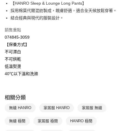
【HANRO Sleep & Lounge Long Pants】
Apple Pay
上海商業儲蓄銀行
台北富邦商業銀行
國泰世華商業銀行
兆豐國際商業銀行
採用棉莫代爾混紡製成，親膚舒適，適合全天候放鬆穿著。
悠遊付
臺灣中小企業銀行
台中商業銀行
結合經典與現代的服裝設計。
匯豐（台灣）商業銀行
華泰商業銀行
全盈+PAY
聯邦商業銀行
遠東國際商業銀行
銷售重點
元大商業銀行
永豐商業銀行
ATM付款
074845-3059
玉山商業銀行
星展（台灣）商業銀行
【保養方式】
台新國際商業銀行
中國信託商業銀行
運送方式
不可漂白
台灣樂天信用卡公司
不可烘乾
付款後全家取貨$888免運-以PackAge+配客嘉循環箱包裝寄出
低溫熨燙
每筆NT$90，滿NT$888(含以上)免運費
40℃以下溫和洗滌
付款後萊爾富取貨
每筆NT$90，滿NT$1,000(含以上)免運費
相關分類
付款後7-11取貨
每筆NT$90，滿NT$1,000(含以上)免運費
無縫 HANRO
家居服 HANRO
家居服 無縫
宅配
無縫 極簡
家居服 極簡
HANRO 極簡
每筆NT$90，滿NT$1,000(含以上)免運費