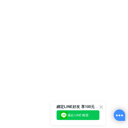
綁定LINE好友 享100元折價券
連結 LINE 帳號