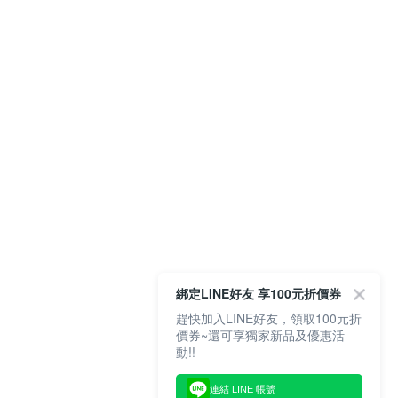
綁定LINE好友 享100元折價券
趕快加入LINE好友，領取100元折
價券~還可享獨家新品及優惠活
動!!
連結 LINE 帳號