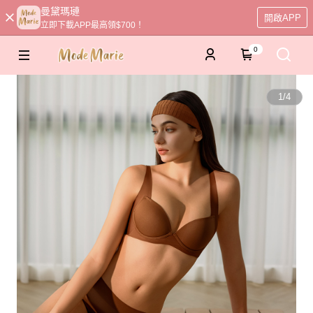
曼黛瑪璉
開啟APP
立即下載APP最高領$700！
0
1
/
4