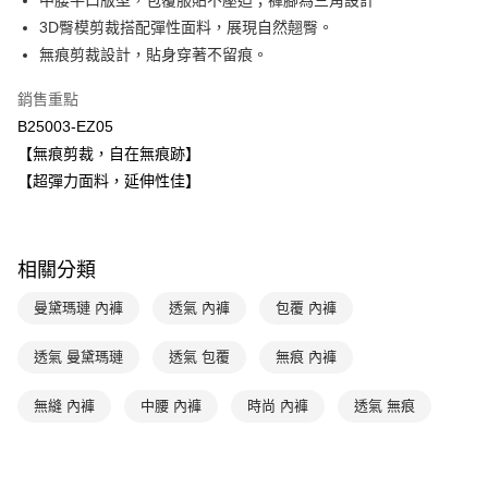
中腰平口版型，包覆服貼不壓迫；褲腳為三角設計
匯豐（台灣）商業銀行
華泰商業銀行
3D臀模剪裁搭配彈性面料，展現自然翹臀。
悠遊付
聯邦商業銀行
遠東國際商業銀行
無痕剪裁設計，貼身穿著不留痕。
元大商業銀行
永豐商業銀行
全盈+PAY
玉山商業銀行
星展（台灣）商業銀行
銷售重點
台新國際商業銀行
中國信託商業銀行
AFTEE先享後付
B25003-EZ05
台灣樂天信用卡公司
相關說明
【無痕剪裁，自在無痕跡】
【關於「AFTEE先享後付」】
ATM付款
【超彈力面料，延伸性佳】
AFTEE先享後付是「在收到商品之後才付款」的支付方式。 讓您購物簡單
便利好安心！
１．簡單：不需註冊會員、不需綁卡、不需儲值。
運送方式
２．便利：只要手機號碼，簡訊認證，即可結帳。
３．安心：先確認商品／服務後，再付款。
全家取貨付款$888免運-以PackAge+配客嘉循環箱包裝寄出
相關分類
每筆NT$90，滿NT$888(含以上)免運費
【「AFTEE先享後付」結帳流程】
曼黛瑪璉 內褲
透氣 內褲
包覆 內褲
１．於結帳方式選擇「AFTEE先享後付」後，將跳轉至「AFTEE先享後付」
付款後全家取貨$888免運-以PackAge+配客嘉循環箱包裝寄出
結帳頁面，進行簡訊認證並確認金額後，即可完成結帳。
透氣 曼黛瑪璉
透氣 包覆
無痕 內褲
２．訂單成立數日內，您將收到繳費通知簡訊。
每筆NT$90，滿NT$888(含以上)免運費
３．收到繳費通知簡訊後14天內，點擊此簡訊中的連結，可透過四大超商／
ATM／網路銀行／等多元方式進行付款，方視為交易完成。
萊爾富取貨付款
無縫 內褲
中腰 內褲
時尚 內褲
透氣 無痕
※ 請注意：結帳手續完成當下不需立刻繳費，但若您需要取消訂單，請聯絡
每筆NT$90，滿NT$1,000(含以上)免運費
購買商品的店家。未經商家同意取消之訂單仍視為有效，需透過AFTEE先享
後付繳納相關費用。
付款後萊爾富取貨
※ 交易是否成功請以「AFTEE先享後付 」之結帳頁面顯示為準，若有關於