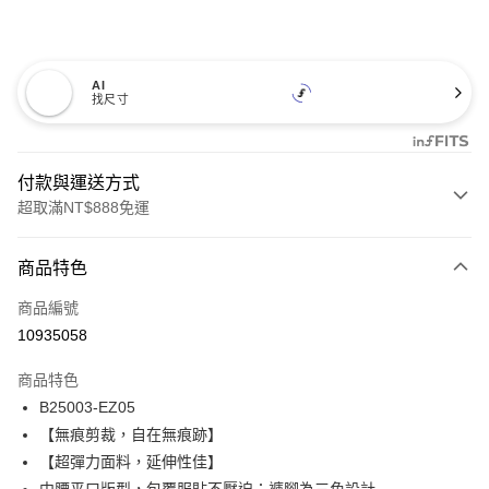
AI
找尺寸
付款與運送方式
超取滿NT$888免運
付款方式
商品特色
信用卡一次付款
商品編號
信用卡分期付款
10935058
3 期 0 利率 每期
NT$193
21家銀行
商品特色
合作金庫商業銀行
第一商業銀行
超商取貨付款
B25003-EZ05
華南商業銀行
彰化商業銀行
【無痕剪裁，自在無痕跡】
LINE Pay
上海商業儲蓄銀行
台北富邦商業銀行
國泰世華商業銀行
兆豐國際商業銀行
【超彈力面料，延伸性佳】
Apple Pay
臺灣中小企業銀行
台中商業銀行