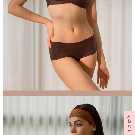
AI
找
尺
寸