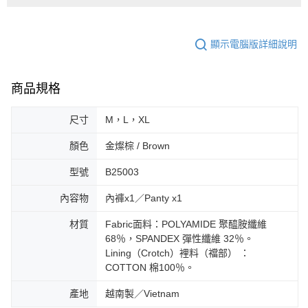
顯示電腦版詳細說明
商品規格
尺寸
M，L，XL
顏色
金燦棕 / Brown
型號
B25003
內容物
內褲x1／Panty x1
材質
Fabric面料：POLYAMIDE 聚醯胺纖維
68％，SPANDEX 彈性纖維 32％。
Lining（Crotch）裡料（襠部） ：
COTTON 棉100％。
產地
越南製／Vietnam