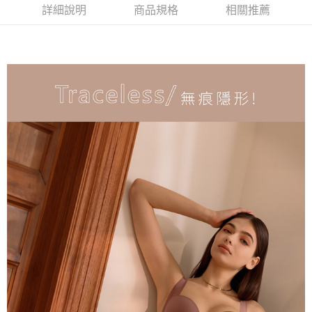
是否繳費成功／繳費後需取消欲退款等相關疑問，請聯繫「AFTEE先享後付
詳細說明
商品規格
相關推薦
每筆NT$90，滿NT$1,000(含以上)免運費
客戶支援中心」
https://netprotections.freshdesk.com/support/home
7-11取貨付款
【注意事項】
１．透過由恩沛科技股份有限公司提供之「AFTEE先享後付」服務完成之交
每筆NT$90，滿NT$1,000(含以上)免運費
易，需依本服務之必要範圍內提供個人資料，並將交易相關給付款項請求債
權轉讓予恩沛科技股份有限公司。
付款後7-11取貨
２．關於個人資料處理事宜，請瀏覽以下網址：
每筆NT$90，滿NT$1,000(含以上)免運費
https://aftee.tw/terms/#terms3
３．未成年的使用者請事先徵得法定代理人或監護人之同意方可使用
宅配
「AFTEE先享後付」，若未經同意申辦者引起之損失，本公司不負相關責
任。
每筆NT$90，滿NT$1,000(含以上)免運費
４．使用「AFTEE先享後付」時，將依據個別帳號之用戶狀況，依本公司即
時審查核予不同之上限額度；若仍有額度不足之情形，本公司將視審查結果
離島宅配
請求用戶進行身份認證。
每筆NT$150，滿NT$2,000(含以上)免運費
５．嚴禁一人註冊多個帳號或使用他人資訊註冊。若發現惡意使用之情形，
恩沛科技股份有限公司將有權停止該用戶之使用額度並採取法律行動。
海外宅配 (訂單成立後，請主動於2天內與線上客服核對收
查看運費
件資料，逾期未確認訂單將自動取消)