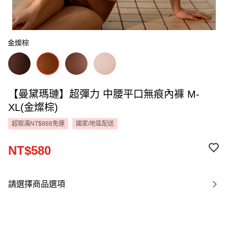
金燦棕
【曼黛瑪璉】超彈力 中腰平口無痕內褲 M-
XL(金燦棕)
超取滿NT$888免運
國家/地區配送
NT$580
請選擇商品選項