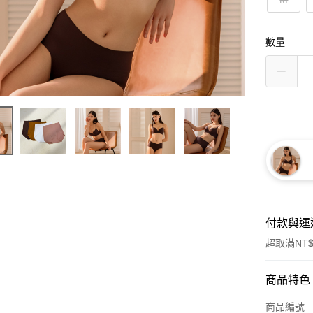
數量
付款與運
超取滿NT$
付款方式
商品特色
信用卡一
商品編號