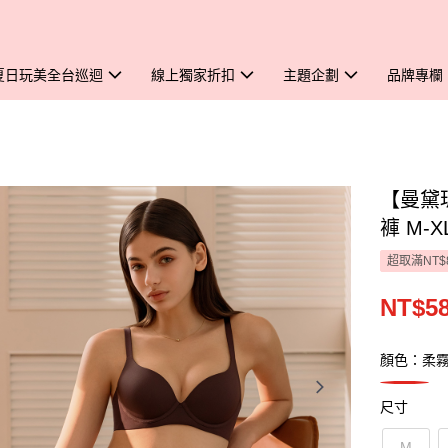
夏日玩美全台巡迴
線上獨家折扣
主題企劃
品牌專欄
【曼黛
褲 M-X
超取滿NT$
NT$5
顏色：柔
尺寸
M