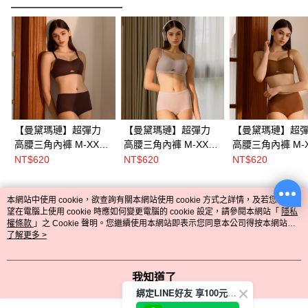
【曼黛瑪璉】超彈力
【曼黛瑪璉】超彈力
【曼黛瑪璉】超
高腰三角內褲 M-XXL
高腰三角內褲 M-XXL
高腰三角內褲 M-X
(柔霧褐)
(奶霜灰)
(金燦棕)
NT$620
NT$620
NT$620
本網站中使用 cookie，欲查詢有關本網站使用 cookie 方式之詳情，及若您不希
熱門標籤
望在電腦上使用 cookie 時應如何變更電腦的 cookie 設定，請參閱本網站「
隱私
權條款
」之 Cookie 聲明。您繼續使用本網站即表示您同意本公司得按本網站使
用條款之 Cookie 聲明使用 cookie。
了解更多 >
我知道了
綁定LINE好友 享100元折價券