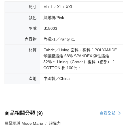
尺寸
M，L，XL，XXL
顏色
絲絨粉/Pink
型號
B15003
內容物
內褲x1／Panty x1
材質
Fabric／Lining 面料／裡料：POLYAMIDE
聚醯胺纖維 68％ SPANDEX 彈性纖維
32％。 Lining（Crotch）裡料（襠部）：
COTTON 棉 100％。
產地
中國製／China
商品相關分類 (9)
查看全部
曼黛瑪璉 Mode Marie
超彈力