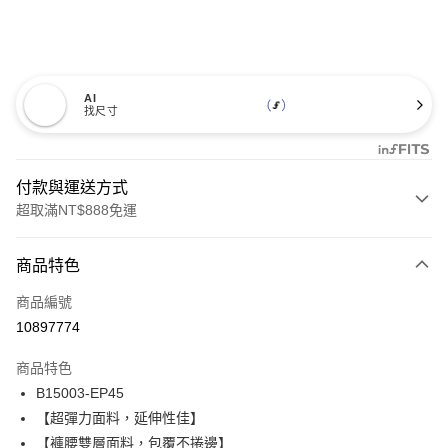
AI
找尺寸
付款與運送方式
超取滿NT$888免運
付款方式
商品特色
信用卡一次付款
商品編號
信用卡分期付款
10897774
3 期 0 利率 每期
NT$206
21家銀行
商品特色
合作金庫商業銀行
第一商業銀行
超商取貨付款
B15003-EP45
華南商業銀行
彰化商業銀行
【超彈力面料，延伸性佳】
LINE Pay
上海商業儲蓄銀行
台北富邦商業銀行
國泰世華商業銀行
兆豐國際商業銀行
【褲腰雙層面料，包覆不捲邊】