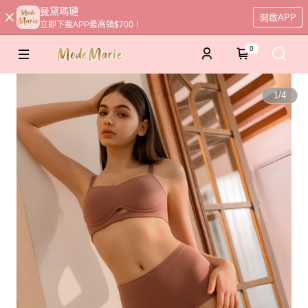
曼黛瑪璉
開啟APP
立即下載APP最高領$700！
0
1
/
4