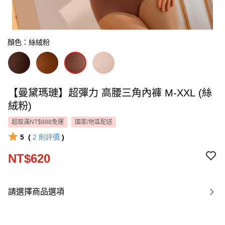
顏色：絲絨粉
【曼黛瑪璉】超彈力 高腰三角內褲 M-XXL (絲
絨粉)
超取滿NT$888免運
國家/地區配送
5
(
2
則評價
)
NT$620
請選擇商品選項