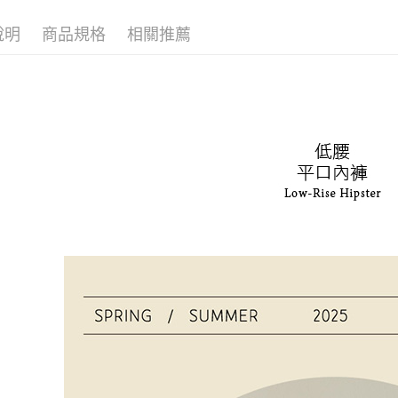
「AFTE
每筆NT$9
任。
說明
商品規格
相關推薦
４．使用「
宅配
即時審查
每筆NT$9
結果請求
５．嚴禁
離島宅配
形，恩沛
動。
每筆NT$1
海外宅配 
件資料，逾