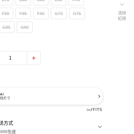
清除
F80
F85
F90
G70
G75
紀錄
G85
G90
AI
找尺寸
送方式
888免運