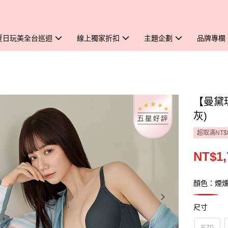
夏日玩美全台巡迴
線上獨家折扣
主題企劃
品牌專欄
【曼黛
灰)
超取滿NT$
NT$1,
顏色：煙
尺寸
E70