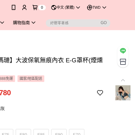
0
中文 (繁體)
TWD
購物指南
瑪璉】大波保氧無痕內衣 E-G罩杯(煙燻
888免運
國家/地區配送
780
燻灰
E75
E80
E85
E90
F70