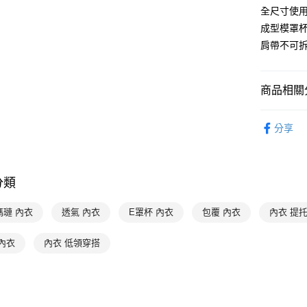
便利好安
全尺寸使用
１．簡單
２．便利
成型模罩
運送方式
３．安心
肩帶不可
全家取貨付
【「AFT
每筆NT$9
１．於結帳
付」結帳
商品相關分
付款後全家
２．訂單
３．收到繳
曼黛瑪璉 Mo
出
／ATM／
分享
每筆NT$9
※ 請注意
👉 挑款式
絡購買商品
👉 挑款式
萊爾富取
先享後付
※ 交易是
每筆NT$9
分類
👉 挑款式
是否繳費成
付客戶支
付款後萊
👉 挑尺寸
瑪璉 內衣
透氣 內衣
E罩杯 內衣
包覆 內衣
內衣 提
每筆NT$9
【注意事
👉 挑尺寸
１．透過由
內衣
內衣 低領穿搭
交易，需
7-11取貨
👉 挑尺寸
求債權轉
每筆NT$9
２．關於
👉 挑顏色
https://aft
付款後7-1
特別企劃
３．未成