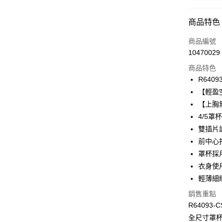
付款方式
商品特色
信用卡一
商品編號
10470029
信用卡分
商品特色
3 期 
R6409
合作金
【輕盈
超商取貨
華南商
【上胸
LINE Pay
上海商
4/5
國泰世
雙插片
Apple Pay
臺灣中
前中心
匯豐（
悠遊付
聯邦商
罩杯採
元大商
全盈+PAY
衣身使用M
玉山商
輕薄細
台新國
AFTEE先
銷售重點
台灣樂
相關說明
R64093-C
【關於「A
ATM付款
AFTEE
全尺寸罩