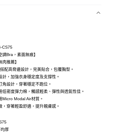
次付款
期付款
0 利率 每期
NT$593
21家銀行
3-CS75
庫商業銀行
第一商業銀行
空調Bra，素面無痕】
付款
業銀行
彰化商業銀行
無肉推薦】
業儲蓄銀行
台北富邦商業銀行
罩杯搭配高脅邊設計，完美貼合，包覆胸型。
華商業銀行
兆豐國際商業銀行
設計，加強衣身穩定度及支撐性。
小企業銀行
台中商業銀行
打角設計，穿著穩定不跑位。
台灣）商業銀行
華泰商業銀行
業銀行
遠東國際商業銀行
用低密度彈力棉，觸感輕柔、彈性與透氣性佳。
業銀行
永豐商業銀行
icro Modal Air材質。
業銀行
星展（台灣）商業銀行
緻，穿著輕盈舒適，提升親膚感。
際商業銀行
中國信託商業銀行
享後付
天信用卡公司
S75
FTEE先享後付」】
先享後付是「在收到商品之後才付款」的支付方式。 讓您購物簡單
杯均厚