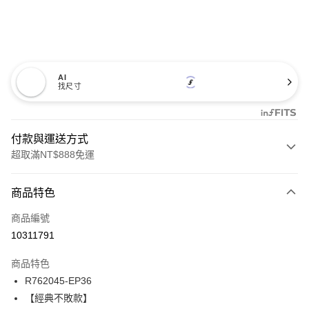
AI
找尺寸
付款與運送方式
超取滿NT$888免運
付款方式
商品特色
信用卡一次付款
商品編號
信用卡分期付款
10311791
3 期 0 利率 每期
NT$431
21家銀行
商品特色
合作金庫商業銀行
第一商業銀行
超商取貨付款
R762045-EP36
華南商業銀行
彰化商業銀行
【經典不敗款】
LINE Pay
上海商業儲蓄銀行
台北富邦商業銀行