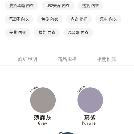
後付繳納相關費用。
曼黛瑪璉 內衣
U型美背 內衣
透氣 內衣
付款後萊爾富取貨
※ 交易是否成功請以「AFTEE先享後付 」之結帳頁面顯示為準，若有關於
是否繳費成功／繳費後需取消欲退款等相關疑問，請聯繫「AFTEE先享後付
每筆NT$90，滿NT$1,000(含以上)免運費
客戶支援中心」
https://netprotections.freshdesk.com/support/home
E罩杯 內衣
包覆 內衣
內衣 提托
集中 內衣
7-11取貨付款
【注意事項】
美背 內衣
機能 內衣
高脅邊 內衣
１．透過由恩沛科技股份有限公司提供之「AFTEE先享後付」服務完成之交
每筆NT$90，滿NT$1,000(含以上)免運費
易，需依本服務之必要範圍內提供個人資料，並將交易相關給付款項請求債
權轉讓予恩沛科技股份有限公司。
付款後7-11取貨
２．關於個人資料處理事宜，請瀏覽以下網址：
每筆NT$90，滿NT$1,000(含以上)免運費
https://aftee.tw/terms/#terms3
詳細說明
商品規格
相關推薦
３．未成年的使用者請事先徵得法定代理人或監護人之同意方可使用
宅配
「AFTEE先享後付」，若未經同意申辦者引起之損失，本公司不負相關責
任。
每筆NT$90，滿NT$1,000(含以上)免運費
４．使用「AFTEE先享後付」時，將依據個別帳號之用戶狀況，依本公司即
時審查核予不同之上限額度；若仍有額度不足之情形，本公司將視審查結果
離島宅配
請求用戶進行身份認證。
每筆NT$150，滿NT$2,000(含以上)免運費
５．嚴禁一人註冊多個帳號或使用他人資訊註冊。若發現惡意使用之情形，
恩沛科技股份有限公司將有權停止該用戶之使用額度並採取法律行動。
海外宅配 (訂單成立後，請主動於2天內與線上客服核對收
查看運費
件資料，逾期未確認訂單將自動取消)