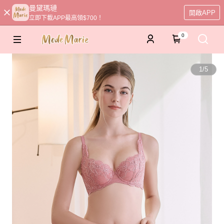
曼黛瑪璉
開啟APP
立即下載APP最高領$700！
0
1
/
5