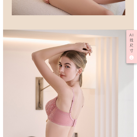
AI
找
尺
寸