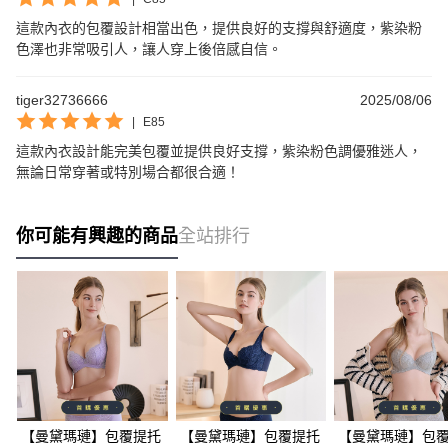
這款內衣的包覆設計相當出色，提供良好的支撐與舒適度，紫染粉
色澤也非常吸引人，讓人穿上後倍感自信。
tiger32736666
2025/08/06
|
E85
這款內衣設計能完美包覆並提供良好支撐，紫染粉色調優雅迷人，
無論日常穿著或特別場合都很合適！
你可能有興趣的商品
全站排行
【曼黛瑪璉】包覆提托
【曼黛瑪璉】包覆提托
【曼黛瑪璉】包