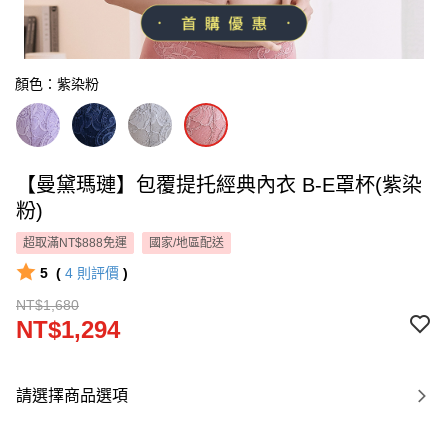
顏色：紫染粉
【曼黛瑪璉】包覆提托經典內衣 B-E罩杯(紫染
粉)
超取滿NT$888免運
國家/地區配送
5
(
4
則評價
)
NT$1,680
NT$1,294
請選擇商品選項