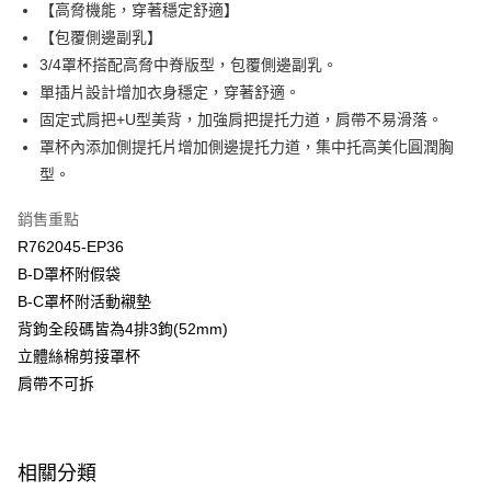
國泰世華商業銀行
兆豐國際商業銀行
【高脅機能，穿著穩定舒適】
Apple Pay
臺灣中小企業銀行
台中商業銀行
【包覆側邊副乳】
匯豐（台灣）商業銀行
華泰商業銀行
3/4罩杯搭配高脅中脊版型，包覆側邊副乳。
悠遊付
聯邦商業銀行
遠東國際商業銀行
單插片設計增加衣身穩定，穿著舒適。
元大商業銀行
永豐商業銀行
全盈+PAY
固定式肩把+U型美背，加強肩把提托力道，肩帶不易滑落。
玉山商業銀行
星展（台灣）商業銀行
罩杯內添加側提托片增加側邊提托力道，集中托高美化圓潤胸
台新國際商業銀行
中國信託商業銀行
AFTEE先享後付
台灣樂天信用卡公司
型。
相關說明
【關於「AFTEE先享後付」】
ATM付款
銷售重點
AFTEE先享後付是「在收到商品之後才付款」的支付方式。 讓您購物簡單
便利好安心！
R762045-EP36
１．簡單：不需註冊會員、不需綁卡、不需儲值。
運送方式
B-D罩杯附假袋
２．便利：只要手機號碼，簡訊認證，即可結帳。
３．安心：先確認商品／服務後，再付款。
B-C罩杯附活動襯墊
全家取貨付款$888免運-以PackAge+配客嘉循環箱包裝寄出
背鉤全段碼皆為4排3鉤(52mm)
每筆NT$90，滿NT$888(含以上)免運費
【「AFTEE先享後付」結帳流程】
立體絲棉剪接罩杯
１．於結帳方式選擇「AFTEE先享後付」後，將跳轉至「AFTEE先享後付」
付款後全家取貨$888免運-以PackAge+配客嘉循環箱包裝寄出
結帳頁面，進行簡訊認證並確認金額後，即可完成結帳。
肩帶不可拆
２．訂單成立數日內，您將收到繳費通知簡訊。
每筆NT$90，滿NT$888(含以上)免運費
３．收到繳費通知簡訊後14天內，點擊此簡訊中的連結，可透過四大超商／
ATM／網路銀行／等多元方式進行付款，方視為交易完成。
萊爾富取貨付款
※ 請注意：結帳手續完成當下不需立刻繳費，但若您需要取消訂單，請聯絡
相關分類
每筆NT$90，滿NT$1,000(含以上)免運費
購買商品的店家。未經商家同意取消之訂單仍視為有效，需透過AFTEE先享