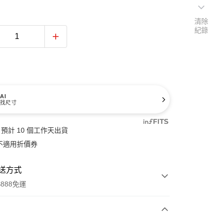
清除
紀錄
AI
找尺寸
預計 10 個工作天出貨
不適用折價券
送方式
888免運