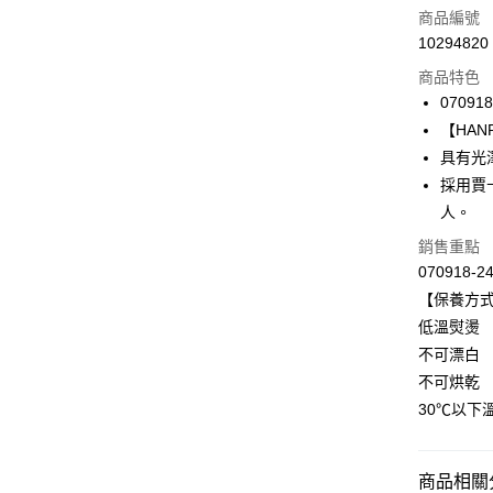
信用卡一
商品編號
10294820
信用卡分
商品特色
3 期 
070918
合作金
【HANR
LINE Pay
華南商
具有光
Apple Pay
上海商
採用賈
國泰世
人。
悠遊付
臺灣中
匯豐（
銷售重點
全盈+PAY
聯邦商
070918-2
元大商
ATM付款
【保養方
玉山商
低溫熨燙
台新國
不可漂白
台灣樂
運送方式
不可烘乾
付款後全家
30℃以下
出
每筆NT$9
商品相關分