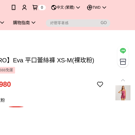
0
中文 (繁體)
TWD
購物指南
RO】Eva 平口蕾絲褲 XS-M(裸玫粉)
888免運
980
玫粉