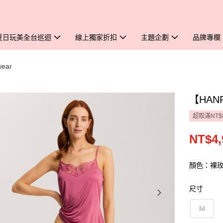
夏日玩美全台巡迴
線上獨家折扣
主題企劃
品牌專欄
ear
【HAN
超取滿NT$
NT$4,
顏色：裸
尺寸
M