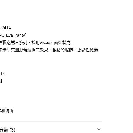
次付款
期付款
0 利率 每期
NT$1,660
21家銀行
-2414
庫商業銀行
第一商業銀行
O Eva Panty】
業銀行
彰化商業銀行
澤飄逸誘人系列，採用viscose面料製成。
業儲蓄銀行
台北富邦商業銀行
卡簇尼克圖形蕾絲提花效果，妝點於服飾，更顯性感迷
華商業銀行
兆豐國際商業銀行
小企業銀行
台中商業銀行
台灣）商業銀行
華泰商業銀行
業銀行
遠東國際商業銀行
414
業銀行
永豐商業銀行
式】
業銀行
星展（台灣）商業銀行
際商業銀行
中國信託商業銀行
天信用卡公司
取貨$888免運-以PackAge+配客嘉循環箱包裝寄
溫和洗滌
0，滿NT$888(含以上)免運費
類 (3)