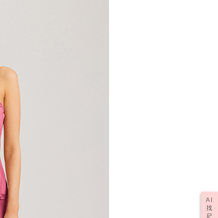
AI
找
尺