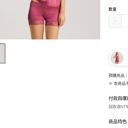
數量
預購商品：
※ 本商品
付款與運
超取滿NT$
付款方式
商品特色