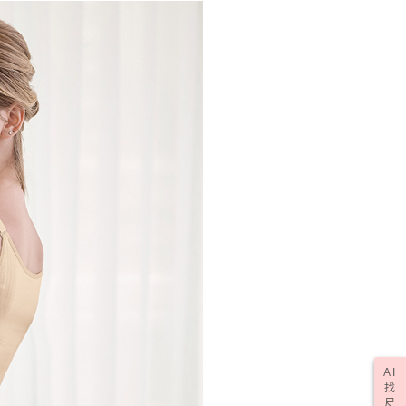
一人註冊多個帳號或使用他人資訊註冊。若發現惡意使用之情
88免運
科技股份有限公司將有權停止該用戶之使用額度並採取法律行
0，滿NT$599(含以上)免運費
(訂單成立後，請主動於2天內與線上客服核對收
查看運費
期未確認訂單將自動取消)
AI
找
尺