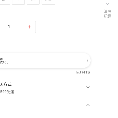
清除
紀錄
AI
找尺寸
送方式
599免運
次付款