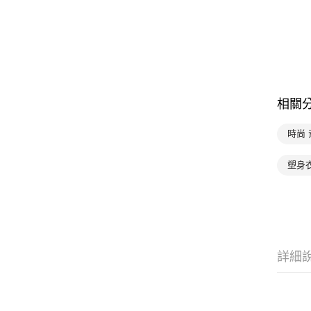
相關
時尚 
塑身
詳細