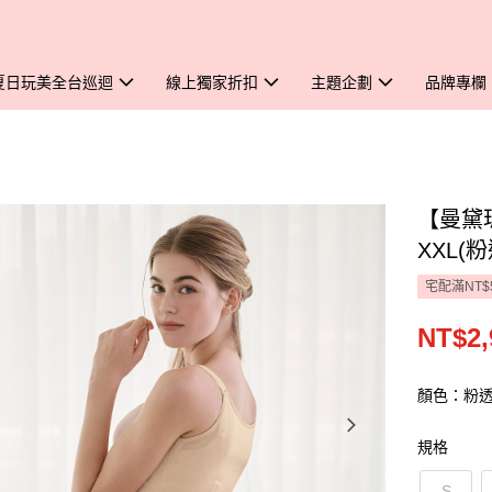
夏日玩美全台巡迴
線上獨家折扣
主題企劃
品牌專欄
【曼黛
XXL(
宅配滿NT$
NT$2,
顏色：粉
規格
S