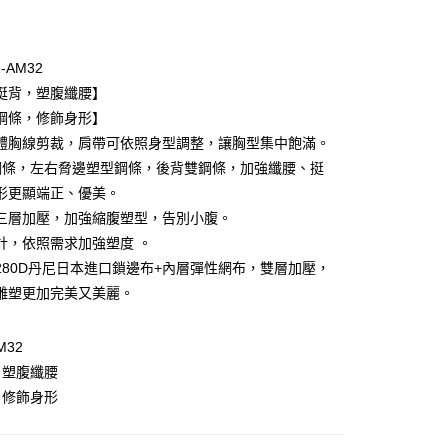
期付款
0 利率 每期
NT$993
21家銀行
2-AM32
庫商業銀行
第一商業銀行
挺背，塑腹纖腰】
付款
業銀行
彰化商業銀行
鋼條，修飾身形】
業儲蓄銀行
台北富邦商業銀行
立體胸線剪裁，肩帶可依照身型調整，讓胸型集中飽滿。
華商業銀行
兆豐國際商業銀行
鋼條，左右脅邊塑型鋼條，後背雙鋼條，加強纖腰、挺
小企業銀行
台中商業銀行
形更顯端正、優美。
台灣）商業銀行
華泰商業銀行
業銀行
遠東國際商業銀行
三層加壓，加強縮腹塑型，告別小腹。
業銀行
永豐商業銀行
計，依照需求加強塑度 。
業銀行
星展（台灣）商業銀行
280D丹尼日本進口鎖邊布+內層彈性網布，雙層加壓，
際商業銀行
中國信託商業銀行
享後付
雕塑更加完美又美麗。
天信用卡公司
FTEE先享後付」】
先享後付是「在收到商品之後才付款」的支付方式。 讓您購物簡單
M32
心！
，塑腹纖腰
：不需註冊會員、不需綁卡、不需儲值。
：只要手機號碼，簡訊認證，即可結帳。
，修飾身形
：先確認商品／服務後，再付款。
款$888免運-以PackAge+配客嘉循環箱包裝寄出