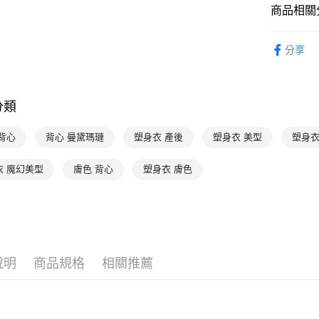
【「AFT
商品相關分
每筆NT$9
１．於結帳
付」結帳
曼黛瑪璉 Mo
付款後全家
２．訂單
分享
３．收到繳
出
👉 挑款式
／ATM／
每筆NT$9
※ 請注意
絡購買商品
萊爾富取
先享後付
分類
※ 交易是
每筆NT$9
是否繳費成
背心
背心 曼黛瑪璉
塑身衣 產後
塑身衣 美型
塑身衣
付客戶支
付款後萊
每筆NT$9
【注意事
衣 魔幻美型
膚色 背心
塑身衣 膚色
１．透過由
交易，需
7-11取貨
求債權轉
每筆NT$9
２．關於
https://aft
付款後7-1
３．未成
「AFTE
每筆NT$9
說明
商品規格
相關推薦
任。
４．使用「
宅配
即時審查
每筆NT$9
結果請求