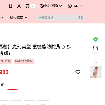
0
中文 (繁體)
TWD
購物指南
瑪璉】魔幻美型 重機能防駝背心 S-
粉透膚)
599免運
國家/地區配送
980
透膚
M
L
XL
XXL