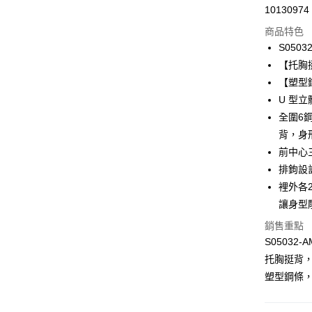
10130974
信用卡分
商品特色
3 期 
S0503
合作金
【托胸
超商取貨
華南商
【塑型
LINE Pay
上海商
U 型
國泰世
全圍6
Apple Pay
臺灣中
背，身
匯豐（
悠遊付
聯邦商
前中心
元大商
全盈+PAY
排鉤設
玉山商
裡外各
台新國
AFTEE先
讓身型
台灣樂
相關說明
銷售重點
【關於「A
ATM付款
AFTEE
S05032-A
便利好安
托胸挺背
１．簡單
２．便利
塑型鋼條
運送方式
３．安心
全家取貨付