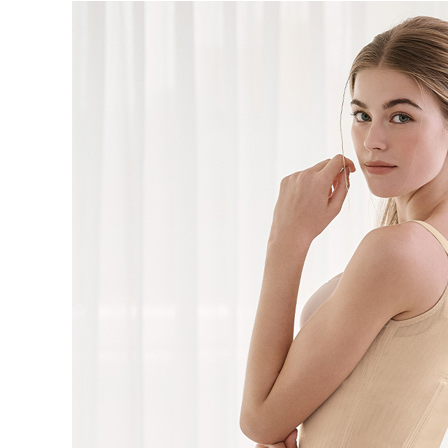
５．嚴禁
指定商品4
形，恩沛
動。
每筆NT$9
海外宅配 
件資料，逾