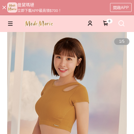
曼黛瑪璉
開啟APP
立即下載APP最高領$700！
0
1
/
5