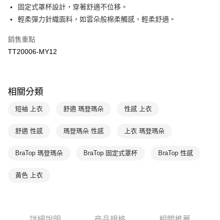
Apple Pay
臺灣中小企業銀行
台中商業銀行
固定式罩杯設計，穿著舒適不位移。
匯豐（台灣）商業銀行
華泰商業銀行
輕柔彈力針織面料，如雲朵般棉柔觸感，輕柔舒適。
悠遊付
聯邦商業銀行
遠東國際商業銀行
元大商業銀行
永豐商業銀行
全盈+PAY
銷售重點
玉山商業銀行
星展（台灣）商業銀行
TT20006-MY12
台新國際商業銀行
中國信託商業銀行
AFTEE先享後付
台灣樂天信用卡公司
相關說明
【關於「AFTEE先享後付」】
ATM付款
AFTEE先享後付是「在收到商品之後才付款」的支付方式。 讓您購物簡單
相關分類
便利好安心！
１．簡單：不需註冊會員、不需綁卡、不需儲值。
短袖 上衣
舒適 瑪登瑪朵
性感 上衣
運送方式
２．便利：只要手機號碼，簡訊認證，即可結帳。
３．安心：先確認商品／服務後，再付款。
全家取貨付款$888免運-以PackAge+配客嘉循環箱包裝寄出
舒適 性感
瑪登瑪朵 性感
上衣 瑪登瑪朵
每筆NT$90，滿NT$888(含以上)免運費
【「AFTEE先享後付」結帳流程】
１．於結帳方式選擇「AFTEE先享後付」後，將跳轉至「AFTEE先享後付」
BraTop 瑪登瑪朵
BraTop 固定式罩杯
BraTop 性感
付款後全家取貨$888免運-以PackAge+配客嘉循環箱包裝寄出
結帳頁面，進行簡訊認證並確認金額後，即可完成結帳。
２．訂單成立數日內，您將收到繳費通知簡訊。
每筆NT$90，滿NT$888(含以上)免運費
黃色 上衣
３．收到繳費通知簡訊後14天內，點擊此簡訊中的連結，可透過四大超商／
ATM／網路銀行／等多元方式進行付款，方視為交易完成。
萊爾富取貨付款
※ 請注意：結帳手續完成當下不需立刻繳費，但若您需要取消訂單，請聯絡
每筆NT$90，滿NT$1,000(含以上)免運費
購買商品的店家。未經商家同意取消之訂單仍視為有效，需透過AFTEE先享
後付繳納相關費用。
詳細說明
商品規格
相關推薦