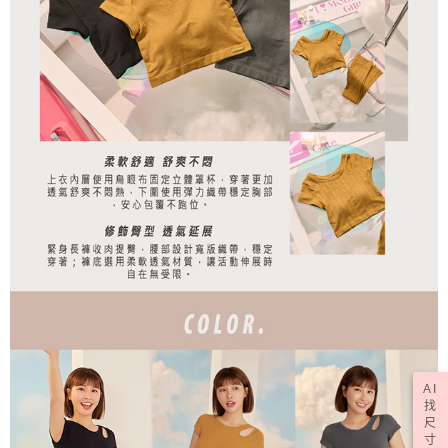
AI
找
尺
寸