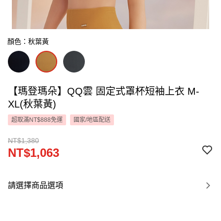
顏色：秋葉黃
【瑪登瑪朵】QQ雲 固定式罩杯短袖上衣 M-
XL(秋葉黃)
超取滿NT$888免運
國家/地區配送
NT$1,380
NT$1,063
請選擇商品選項