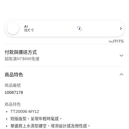
AI
找尺寸
付款與運送方式
超取滿NT$888免運
付款方式
商品特色
信用卡一次付款
商品編號
信用卡分期付款
10087178
3 期 0 利率 每期
NT$354
21家銀行
商品特色
合作金庫商業銀行
第一商業銀行
超商取貨付款
TT20006-MY12
華南商業銀行
彰化商業銀行
短版版型，呈現年輕時髦感。
LINE Pay
上海商業儲蓄銀行
台北富邦商業銀行
國泰世華商業銀行
兆豐國際商業銀行
單邊肩上水滴型鏤空，增添設計感及微性感。