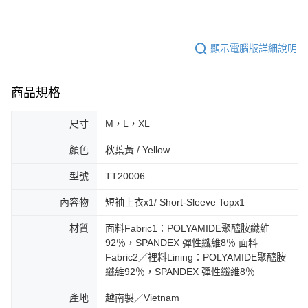
顯示電腦版詳細說明
商品規格
尺寸
M，L，XL
顏色
秋葉黃 / Yellow
型號
TT20006
內容物
短袖上衣x1/ Short-Sleeve Topx1
材質
面料Fabric1：POLYAMIDE聚醯胺纖維
92％，SPANDEX 彈性纖維8％ 面料
Fabric2／裡料Lining：POLYAMIDE聚醯胺
纖維92％，SPANDEX 彈性纖維8％
產地
越南製／Vietnam