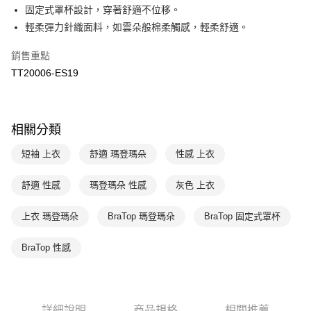
Apple Pay
臺灣中小企業銀行
台中商業銀行
固定式罩杯設計，穿著舒適不位移。
匯豐（台灣）商業銀行
華泰商業銀行
輕柔彈力針織面料，如雲朵般棉柔觸感，輕柔舒適。
悠遊付
聯邦商業銀行
遠東國際商業銀行
元大商業銀行
永豐商業銀行
全盈+PAY
銷售重點
玉山商業銀行
星展（台灣）商業銀行
TT20006-ES19
台新國際商業銀行
中國信託商業銀行
AFTEE先享後付
台灣樂天信用卡公司
相關說明
【關於「AFTEE先享後付」】
ATM付款
AFTEE先享後付是「在收到商品之後才付款」的支付方式。 讓您購物簡單
相關分類
便利好安心！
１．簡單：不需註冊會員、不需綁卡、不需儲值。
短袖 上衣
舒適 瑪登瑪朵
性感 上衣
運送方式
２．便利：只要手機號碼，簡訊認證，即可結帳。
３．安心：先確認商品／服務後，再付款。
全家取貨付款-以PackAge+配客嘉循環箱包裝寄出
舒適 性感
瑪登瑪朵 性感
灰色 上衣
每筆NT$90，滿NT$1,000(含以上)免運費
【「AFTEE先享後付」結帳流程】
１．於結帳方式選擇「AFTEE先享後付」後，將跳轉至「AFTEE先享後付」
上衣 瑪登瑪朵
BraTop 瑪登瑪朵
BraTop 固定式罩杯
付款後全家取貨-以PackAge+配客嘉循環箱包裝寄出
結帳頁面，進行簡訊認證並確認金額後，即可完成結帳。
２．訂單成立數日內，您將收到繳費通知簡訊。
每筆NT$90，滿NT$1,000(含以上)免運費
BraTop 性感
３．收到繳費通知簡訊後14天內，點擊此簡訊中的連結，可透過四大超商／
ATM／網路銀行／等多元方式進行付款，方視為交易完成。
萊爾富取貨付款
※ 請注意：結帳手續完成當下不需立刻繳費，但若您需要取消訂單，請聯絡
每筆NT$90，滿NT$1,000(含以上)免運費
購買商品的店家。未經商家同意取消之訂單仍視為有效，需透過AFTEE先享
後付繳納相關費用。
詳細說明
商品規格
相關推薦