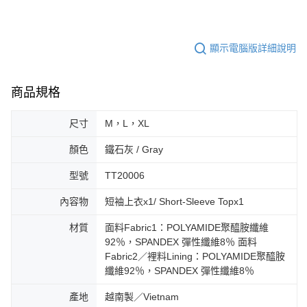
顯示電腦版詳細說明
商品規格
尺寸
M，L，XL
顏色
鐵石灰 / Gray
型號
TT20006
內容物
短袖上衣x1/ Short-Sleeve Topx1
材質
面料Fabric1：POLYAMIDE聚醯胺纖維
92％，SPANDEX 彈性纖維8％ 面料
Fabric2／裡料Lining：POLYAMIDE聚醯胺
纖維92％，SPANDEX 彈性纖維8％
產地
越南製／Vietnam