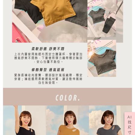
AI
找
尺
寸