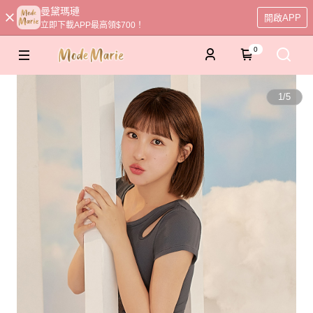
曼黛瑪璉
開啟APP
立即下載APP最高領$700！
0
1
/
5