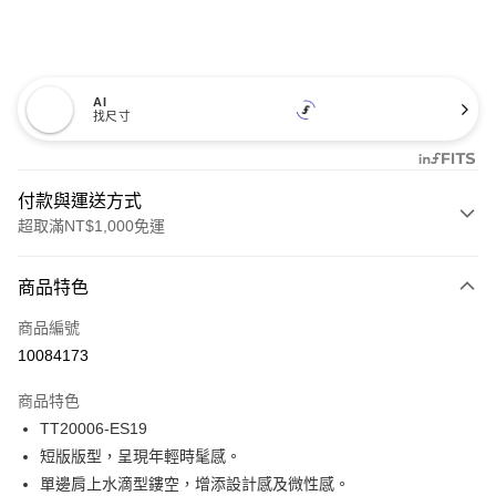
AI
找尺寸
付款與運送方式
超取滿NT$1,000免運
付款方式
商品特色
信用卡一次付款
商品編號
信用卡分期付款
10084173
3 期 0 利率 每期
NT$354
21家銀行
商品特色
合作金庫商業銀行
第一商業銀行
超商取貨付款
TT20006-ES19
華南商業銀行
彰化商業銀行
短版版型，呈現年輕時髦感。
LINE Pay
上海商業儲蓄銀行
台北富邦商業銀行
國泰世華商業銀行
兆豐國際商業銀行
單邊肩上水滴型鏤空，增添設計感及微性感。