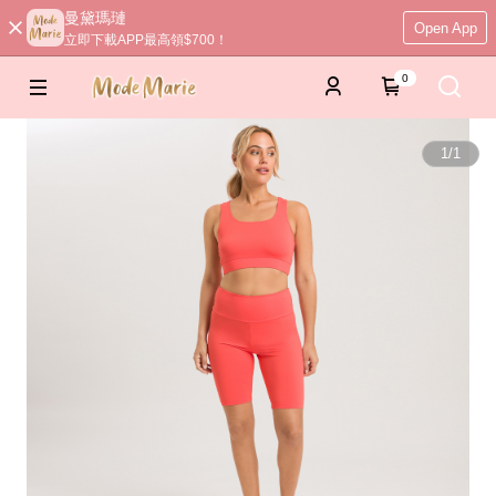
曼黛瑪璉
Open App
立即下載APP最高領$700！
0
1
/
1