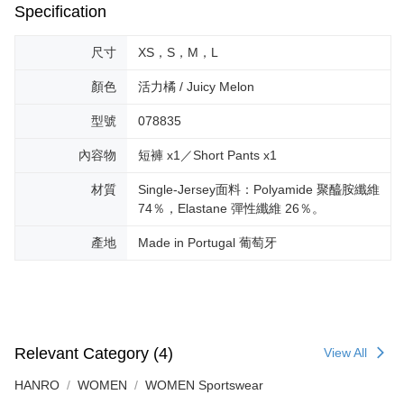
Specification
尺寸
XS，S，M，L
顏色
活力橘 / Juicy Melon
型號
078835
內容物
短褲 x1／Short Pants x1
材質
Single-Jersey面料：Polyamide 聚醯胺纖維
74％，Elastane 彈性纖維 26％。
產地
Made in Portugal 葡萄牙
Relevant Category (4)
View All
HANRO
WOMEN
WOMEN Sportswear