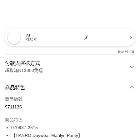
AI
找尺寸
付款與運送方式
超取滿NT$888免運
付款方式
商品特色
信用卡一次付款
商品編號
信用卡分期付款
9711136
3 期 0 利率 每期
NT$1,593
21家銀行
商品特色
合作金庫商業銀行
第一商業銀行
LINE Pay
070937-2515
華南商業銀行
彰化商業銀行
【HANRO Daywear Marilyn Panty】
Apple Pay
上海商業儲蓄銀行
台北富邦商業銀行