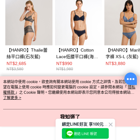
【HANRO】Thalie蕾
【HANRO】Cotton
【HANRO】Maril
絲平口褲(石灰藍)
Lace低腰平口褲(海軍
字褲 XS-L (灰藍)
藍)
NT$2,685
NT$990
NT$3,880
NT$3,580
NT$1,980
本網站中使用 cookie，欲查詢有關本網站使用 cookie 方式之詳情，及若您不希
熱門標籤
望在電腦上使用 cookie 時應如何變更電腦的 cookie 設定，請參閱本網站「
隱私
權條款
」之 Cookie 聲明。您繼續使用本網站即表示您同意本公司得按本網站使
用條款之 Cookie 聲明使用 cookie。
了解更多 >
我知道了
綁定LINE好友 享100元折價券
連結 LINE 帳號