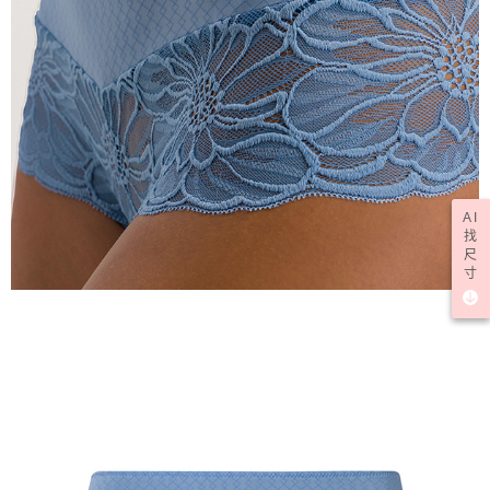
AI
找
尺
寸