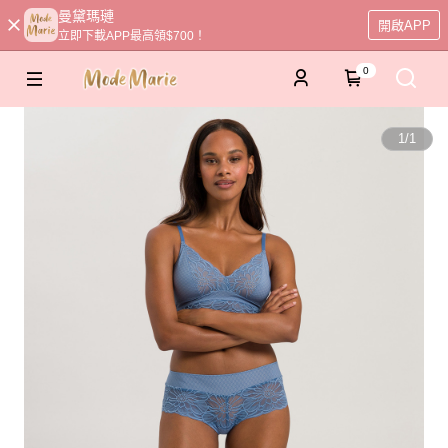
曼黛瑪璉
開啟APP
立即下載APP最高領$700！
0
1
/
1