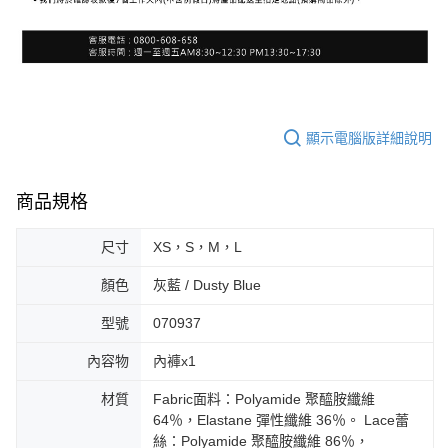
顯示電腦版詳細說明
商品規格
尺寸
XS，S，M，L
顏色
灰藍 / Dusty Blue
型號
070937
內容物
內褲x1
材質
Fabric面料：Polyamide 聚醯胺纖維
64％，Elastane 彈性纖維 36％。 Lace蕾
絲：Polyamide 聚醯胺纖維 86％，