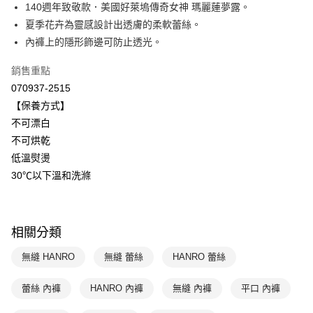
國泰世華商業銀行
兆豐國際商業銀行
140週年致敬款．美國好萊塢傳奇女神 瑪麗蓮夢露。
悠遊付
臺灣中小企業銀行
台中商業銀行
夏季花卉為靈感設計出透膚的柔軟蕾絲。
匯豐（台灣）商業銀行
華泰商業銀行
內褲上的隱形飾邊可防止透光。
全盈+PAY
聯邦商業銀行
遠東國際商業銀行
元大商業銀行
永豐商業銀行
ATM付款
銷售重點
玉山商業銀行
星展（台灣）商業銀行
070937-2515
台新國際商業銀行
中國信託商業銀行
運送方式
【保養方式】
台灣樂天信用卡公司
不可漂白
付款後全家取貨$888免運-以PackAge+配客嘉循環箱包裝寄出
不可烘乾
每筆NT$90，滿NT$888(含以上)免運費
低溫熨燙
付款後萊爾富取貨
30℃以下溫和洗滌
每筆NT$90，滿NT$1,000(含以上)免運費
付款後7-11取貨
相關分類
每筆NT$90，滿NT$1,000(含以上)免運費
無縫 HANRO
無縫 蕾絲
HANRO 蕾絲
宅配
每筆NT$90，滿NT$1,000(含以上)免運費
蕾絲 內褲
HANRO 內褲
無縫 內褲
平口 內褲