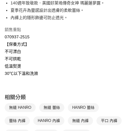
國泰世華商業銀行
兆豐國際商業銀行
140週年致敬款．美國好萊塢傳奇女神 瑪麗蓮夢露。
悠遊付
臺灣中小企業銀行
台中商業銀行
夏季花卉為靈感設計出透膚的柔軟蕾絲。
匯豐（台灣）商業銀行
華泰商業銀行
內褲上的隱形飾邊可防止透光。
全盈+PAY
聯邦商業銀行
遠東國際商業銀行
元大商業銀行
永豐商業銀行
ATM付款
銷售重點
玉山商業銀行
星展（台灣）商業銀行
070937-2515
台新國際商業銀行
中國信託商業銀行
運送方式
【保養方式】
台灣樂天信用卡公司
不可漂白
付款後全家取貨-以PackAge+配客嘉循環箱包裝寄出
不可烘乾
每筆NT$90，滿NT$1,000(含以上)免運費
低溫熨燙
付款後萊爾富取貨
30℃以下溫和洗滌
每筆NT$90，滿NT$1,000(含以上)免運費
付款後7-11取貨
相關分類
每筆NT$90，滿NT$1,000(含以上)免運費
無縫 HANRO
無縫 蕾絲
HANRO 蕾絲
宅配
每筆NT$90，滿NT$1,000(含以上)免運費
蕾絲 內褲
HANRO 內褲
無縫 內褲
平口 內褲