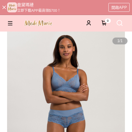
曼黛瑪璉
開啟APP
立即下載APP最高領$700！
0
1
/
1