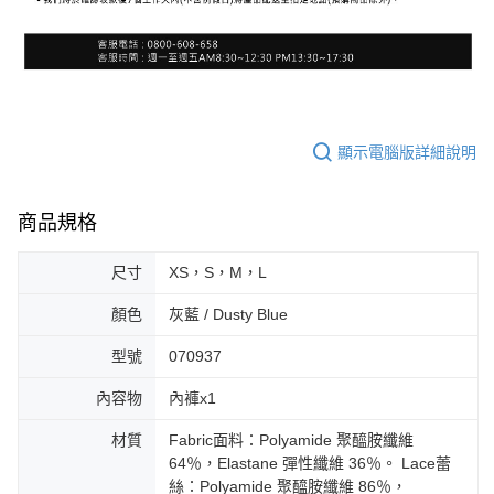
顯示電腦版詳細說明
商品規格
尺寸
XS，S，M，L
顏色
灰藍 / Dusty Blue
型號
070937
內容物
內褲x1
材質
Fabric面料：Polyamide 聚醯胺纖維
64％，Elastane 彈性纖維 36％。 Lace蕾
絲：Polyamide 聚醯胺纖維 86％，