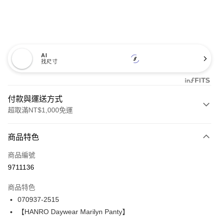
AI
找尺寸
付款與運送方式
超取滿NT$1,000免運
付款方式
商品特色
信用卡一次付款
商品編號
信用卡分期付款
9711136
3 期 0 利率 每期
NT$1,593
21家銀行
商品特色
合作金庫商業銀行
第一商業銀行
LINE Pay
070937-2515
華南商業銀行
彰化商業銀行
【HANRO Daywear Marilyn Panty】
Apple Pay
上海商業儲蓄銀行
台北富邦商業銀行