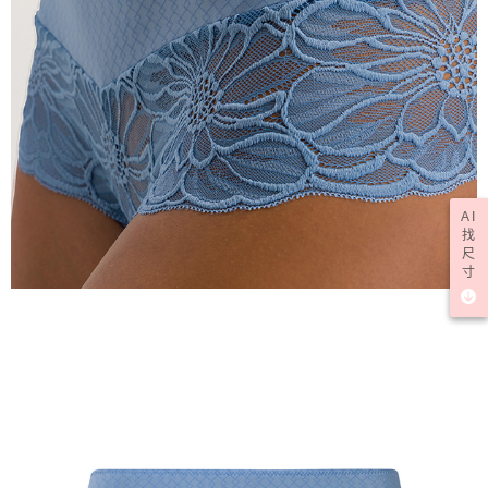
AI
找
尺
寸