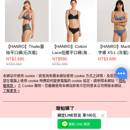
【HANRO】Thalie蕾
【HANRO】Cotton
【HANRO】Maril
絲平口褲(石灰藍)
Lace低腰平口褲(海軍
字褲 XS-L (灰藍)
藍)
NT$2,685
NT$990
NT$3,880
NT$3,580
NT$1,980
本網站中使用 cookie，欲查詢有關本網站使用 cookie 方式之詳情，及若您不希
熱門標籤
望在電腦上使用 cookie 時應如何變更電腦的 cookie 設定，請參閱本網站「
隱私
權條款
」之 Cookie 聲明。您繼續使用本網站即表示您同意本公司得按本網站使
用條款之 Cookie 聲明使用 cookie。
了解更多 >
我知道了
綁定LINE好友 享100元折價券
連結 LINE 帳號