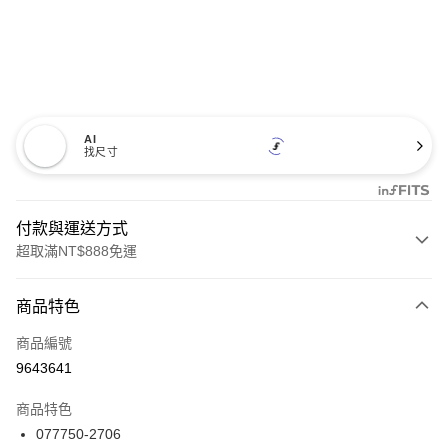
AI
找尺寸
付款與運送方式
超取滿NT$888免運
付款方式
商品特色
信用卡一次付款
商品編號
信用卡分期付款
9643641
3 期 0 利率 每期
NT$4,793
21家銀行
商品特色
合作金庫商業銀行
第一商業銀行
LINE Pay
077750-2706
華南商業銀行
彰化商業銀行