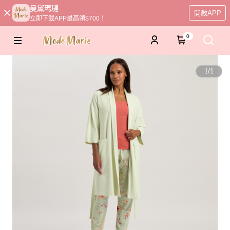
曼黛瑪璉
開啟APP
立即下載APP最高領$700！
0
1
/
1