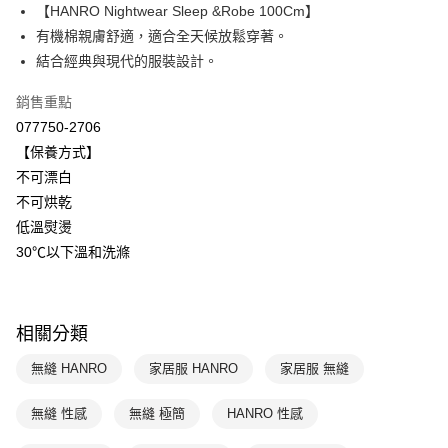
【HANRO Nightwear Sleep &Robe 100Cm】
Apple Pay
上海商業儲蓄銀行
台北富邦商業銀行
國泰世華商業銀行
兆豐國際商業銀行
有機棉親膚舒適，適合全天候放鬆穿著。
悠遊付
臺灣中小企業銀行
台中商業銀行
結合經典與現代的服裝設計。
匯豐（台灣）商業銀行
華泰商業銀行
全盈+PAY
聯邦商業銀行
遠東國際商業銀行
銷售重點
元大商業銀行
永豐商業銀行
ATM付款
077750-2706
玉山商業銀行
星展（台灣）商業銀行
【保養方式】
台新國際商業銀行
中國信託商業銀行
運送方式
不可漂白
台灣樂天信用卡公司
不可烘乾
付款後全家取貨$888免運-以PackAge+配客嘉循環箱包裝寄出
低溫熨燙
每筆NT$90，滿NT$888(含以上)免運費
30℃以下溫和洗滌
付款後萊爾富取貨
每筆NT$90，滿NT$1,000(含以上)免運費
相關分類
付款後7-11取貨
每筆NT$90，滿NT$1,000(含以上)免運費
無縫 HANRO
家居服 HANRO
家居服 無縫
宅配
無縫 性感
無縫 極簡
HANRO 性感
每筆NT$90，滿NT$1,000(含以上)免運費