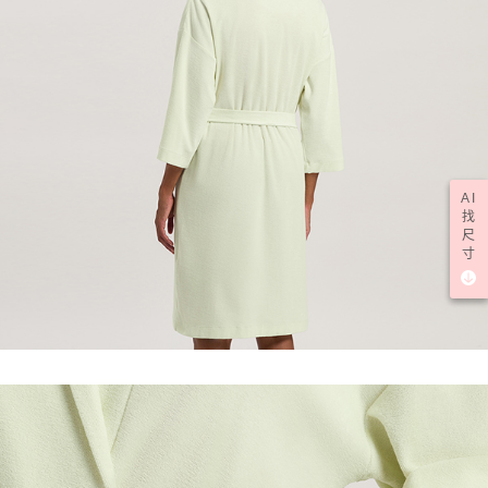
AI
找
尺
寸