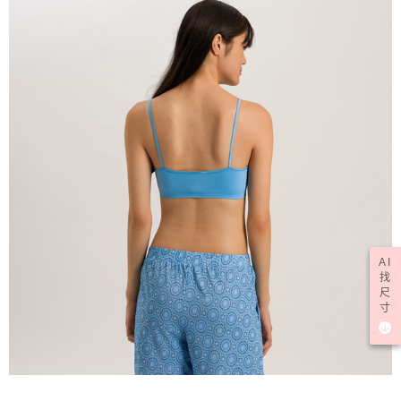
AI
找
尺
寸