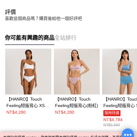
評價
喜歡這個商品嗎？購買後給他一個好評吧
你可能有興趣的商品
全站排行
【HANRO】Touch
【HANRO】Touch
【HANRO】Touc
Feeling短版背心 XS-L
Feeling短版背心(粉紅)
Feeling短版背心 
(白)
(天使藍)
NT$4,280
NT$4,280
限時特價
NT$4,784
NT$5,980