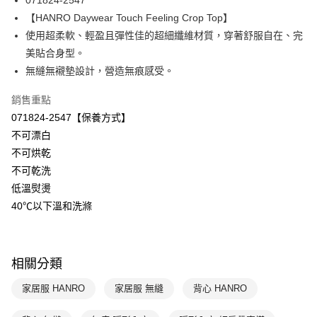
071824-2547
華南商業銀行
彰化商業銀行
【HANRO Daywear Touch Feeling Crop Top】
Apple Pay
上海商業儲蓄銀行
台北富邦商業銀行
國泰世華商業銀行
兆豐國際商業銀行
使用超柔軟、輕盈且彈性佳的超細纖維材質，穿著舒服自在、完
悠遊付
臺灣中小企業銀行
台中商業銀行
美貼合身型。
匯豐（台灣）商業銀行
華泰商業銀行
無縫無襯墊設計，營造無痕感受。
全盈+PAY
聯邦商業銀行
遠東國際商業銀行
元大商業銀行
永豐商業銀行
ATM付款
銷售重點
玉山商業銀行
星展（台灣）商業銀行
071824-2547【保養方式】
台新國際商業銀行
中國信託商業銀行
運送方式
不可漂白
台灣樂天信用卡公司
不可烘乾
付款後全家取貨$888免運-以PackAge+配客嘉循環箱包裝寄出
不可乾洗
每筆NT$90，滿NT$888(含以上)免運費
低溫熨燙
付款後萊爾富取貨
40℃以下溫和洗滌
每筆NT$90，滿NT$1,000(含以上)免運費
付款後7-11取貨
相關分類
每筆NT$90，滿NT$1,000(含以上)免運費
家居服 HANRO
家居服 無縫
背心 HANRO
宅配
每筆NT$90，滿NT$1,000(含以上)免運費