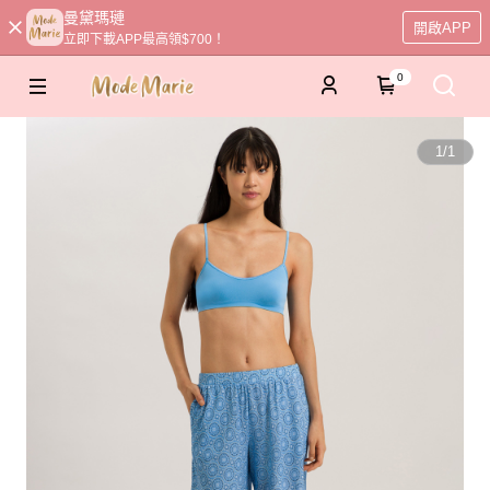
曼黛瑪璉
開啟APP
立即下載APP最高領$700！
0
1
/
1