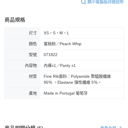
顯示電腦版詳細說明
商品規格
尺寸
XS，S，M，L
顏色
蜜桃粉／Peach Whip
型號
071822
內容物
內褲x1／Panty x1
材質
Fine Rib面料：Polyamide 聚醯胺纖維
95％ ，Elastane 彈性纖維 5％。
產地
Made in Portugal 葡萄牙