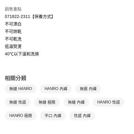
聯邦商業銀行
遠東國際商業銀行
元大商業銀行
永豐商業銀行
ATM付款
銷售重點
玉山商業銀行
星展（台灣）商業銀行
071822-2311【保養方式】
台新國際商業銀行
中國信託商業銀行
運送方式
不可漂白
台灣樂天信用卡公司
不可烘乾
付款後全家取貨$888免運-以PackAge+配客嘉循環箱包裝寄出
不可乾洗
每筆NT$90，滿NT$888(含以上)免運費
低溫熨燙
付款後萊爾富取貨
40℃以下溫和洗滌
每筆NT$90，滿NT$1,000(含以上)免運費
付款後7-11取貨
相關分類
每筆NT$90，滿NT$1,000(含以上)免運費
無縫 HANRO
HANRO 內褲
無痕 內褲
宅配
每筆NT$90，滿NT$1,000(含以上)免運費
無縫 性感
無縫 極簡
無縫 內褲
HANRO 性感
HANRO 極簡
平口 內褲
性感 內褲