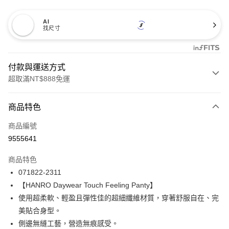
AI
找尺寸
付款與運送方式
超取滿NT$888免運
付款方式
商品特色
信用卡一次付款
商品編號
信用卡分期付款
9555641
3 期 0 利率 每期
NT$1,093
21家銀行
商品特色
合作金庫商業銀行
第一商業銀行
LINE Pay
071822-2311
華南商業銀行
彰化商業銀行
【HANRO Daywear Touch Feeling Panty】
Apple Pay
上海商業儲蓄銀行
台北富邦商業銀行
國泰世華商業銀行
兆豐國際商業銀行
使用超柔軟、輕盈且彈性佳的超細纖維材質，穿著舒服自在、完
悠遊付
臺灣中小企業銀行
台中商業銀行
美貼合身型。
匯豐（台灣）商業銀行
華泰商業銀行
側邊無縫工藝，營造無痕感受。
全盈+PAY