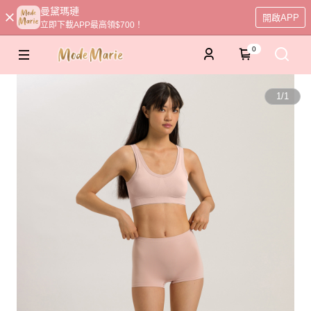
曼黛瑪璉
開啟APP
立即下載APP最高領$700！
0
1
/
1