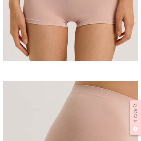
AI
找
尺
寸