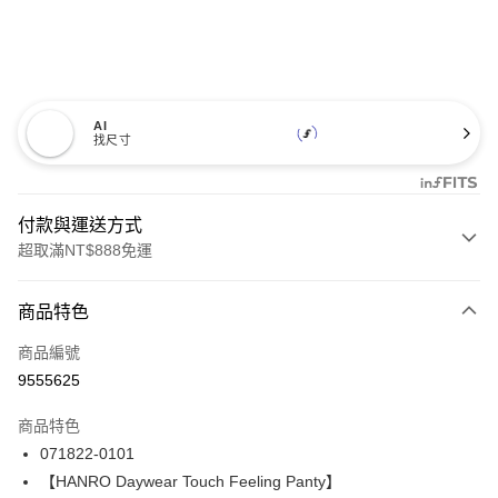
AI
找尺寸
付款與運送方式
超取滿NT$888免運
付款方式
商品特色
信用卡一次付款
商品編號
信用卡分期付款
9555625
3 期 0 利率 每期
NT$1,093
21家銀行
商品特色
合作金庫商業銀行
第一商業銀行
LINE Pay
071822-0101
華南商業銀行
彰化商業銀行
【HANRO Daywear Touch Feeling Panty】
Apple Pay
上海商業儲蓄銀行
台北富邦商業銀行