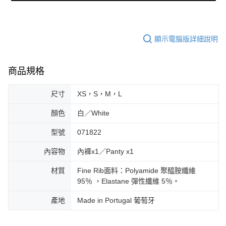
顯示電腦版詳細說明
商品規格
尺寸
XS，S，M，L
顏色
白／White
型號
071822
內容物
內褲x1／Panty x1
材質
Fine Rib面料：Polyamide 聚醯胺纖維
95％ ，Elastane 彈性纖維 5％。
產地
Made in Portugal 葡萄牙