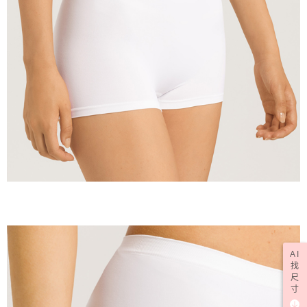
AI
找
尺
寸