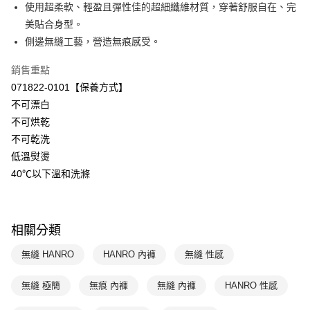
國泰世華商業銀行
兆豐國際商業銀行
使用超柔軟、輕盈且彈性佳的超細纖維材質，穿著舒服自在、完
悠遊付
臺灣中小企業銀行
台中商業銀行
美貼合身型。
匯豐（台灣）商業銀行
華泰商業銀行
側邊無縫工藝，營造無痕感受。
全盈+PAY
聯邦商業銀行
遠東國際商業銀行
元大商業銀行
永豐商業銀行
ATM付款
銷售重點
玉山商業銀行
星展（台灣）商業銀行
071822-0101【保養方式】
台新國際商業銀行
中國信託商業銀行
運送方式
不可漂白
台灣樂天信用卡公司
不可烘乾
付款後全家取貨$888免運-以PackAge+配客嘉循環箱包裝寄出
不可乾洗
每筆NT$90，滿NT$888(含以上)免運費
低溫熨燙
付款後萊爾富取貨
40℃以下溫和洗滌
每筆NT$90，滿NT$1,000(含以上)免運費
付款後7-11取貨
相關分類
每筆NT$90，滿NT$1,000(含以上)免運費
無縫 HANRO
HANRO 內褲
無縫 性感
宅配
每筆NT$90，滿NT$1,000(含以上)免運費
無縫 極簡
無痕 內褲
無縫 內褲
HANRO 性感