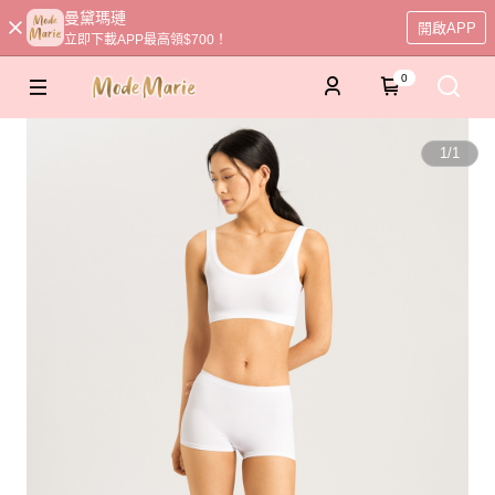
曼黛瑪璉
開啟APP
立即下載APP最高領$700！
0
1
/
1