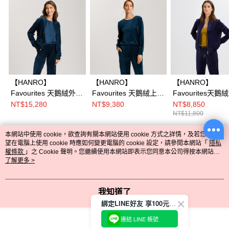
【HANRO】
【HANRO】
【HANRO】
Favourites 天鵝絨外套
Favourites 天鵝絨上衣
Favourites天鵝
XS.M (神秘藍)
XS-M (神秘藍)
XS-M(深藍)
NT$15,280
NT$9,380
NT$8,850
NT$11,800
本網站中使用 cookie，欲查詢有關本網站使用 cookie 方式之詳情，及若您不希
熱門標籤
望在電腦上使用 cookie 時應如何變更電腦的 cookie 設定，請參閱本網站「
隱私
權條款
」之 Cookie 聲明。您繼續使用本網站即表示您同意本公司得按本網站使
用條款之 Cookie 聲明使用 cookie。
了解更多 >
我知道了
綁定LINE好友 享100元折價券
連結 LINE 帳號