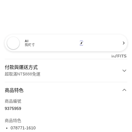
AI
找尺寸
付款與運送方式
超取滿NT$888免運
付款方式
商品特色
信用卡一次付款
商品編號
信用卡分期付款
9375959
3 期 0 利率 每期
NT$5,093
21家銀行
商品特色
合作金庫商業銀行
第一商業銀行
LINE Pay
078771-1610
華南商業銀行
彰化商業銀行