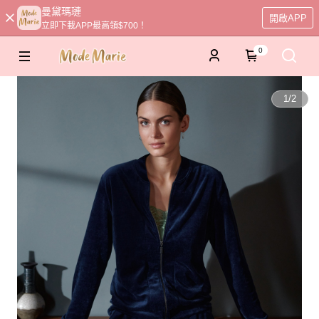
曼黛瑪璉
開啟APP
立即下載APP最高領$700！
0
1
/
2