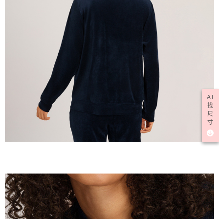
AI
找
尺
寸