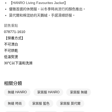
【HANRO Living Favourites Jacket】
Apple Pay
上海商業儲蓄銀行
台北富邦商業銀行
國泰世華商業銀行
兆豐國際商業銀行
優雅首選的休閒服，以冬季時尚流行的顏色推出。
悠遊付
臺灣中小企業銀行
台中商業銀行
莫代爾和棉混紡的天鵝絨，手感滑順舒服。
匯豐（台灣）商業銀行
華泰商業銀行
全盈+PAY
聯邦商業銀行
遠東國際商業銀行
銷售重點
元大商業銀行
永豐商業銀行
ATM付款
078771-1610
玉山商業銀行
星展（台灣）商業銀行
【保養方式】
台新國際商業銀行
中國信託商業銀行
運送方式
不可漂白
台灣樂天信用卡公司
不可烘乾
付款後全家取貨$888免運-以PackAge+配客嘉循環箱包裝寄出
低溫熨燙
每筆NT$90，滿NT$888(含以上)免運費
30℃以下溫和洗滌
付款後萊爾富取貨
每筆NT$90，滿NT$1,000(含以上)免運費
相關分類
付款後7-11取貨
每筆NT$90，滿NT$1,000(含以上)免運費
無縫 HANRO
家居服 HANRO
家居服 無縫
宅配
無縫 時尚
家居服 藍色
家居服 莫代爾
每筆NT$90，滿NT$1,000(含以上)免運費