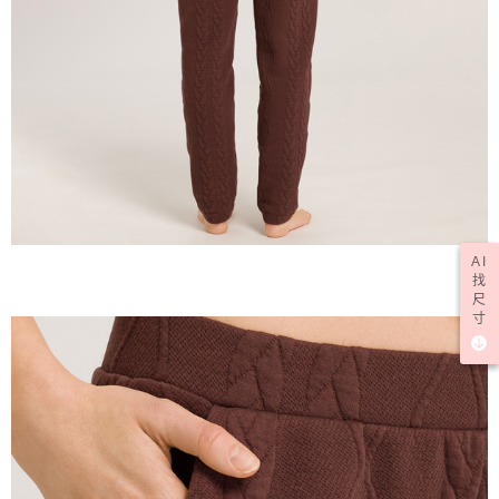
AI
找
尺
寸