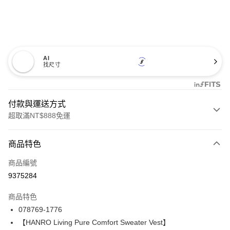
AI
找尺寸
付款與運送方式
超取滿NT$888免運
付款方式
商品特色
信用卡一次付款
商品編號
信用卡分期付款
9375284
3 期 0 利率 每期
NT$4,493
21家銀行
商品特色
合作金庫商業銀行
第一商業銀行
LINE Pay
078769-1776
華南商業銀行
彰化商業銀行
【HANRO Living Pure Comfort Sweater Vest】
Apple Pay
上海商業儲蓄銀行
台北富邦商業銀行