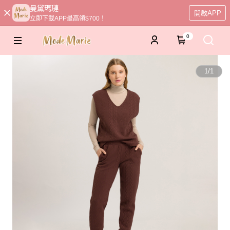
曼黛瑪璉
開啟APP
立即下載APP最高領$700！
0
1
/
1