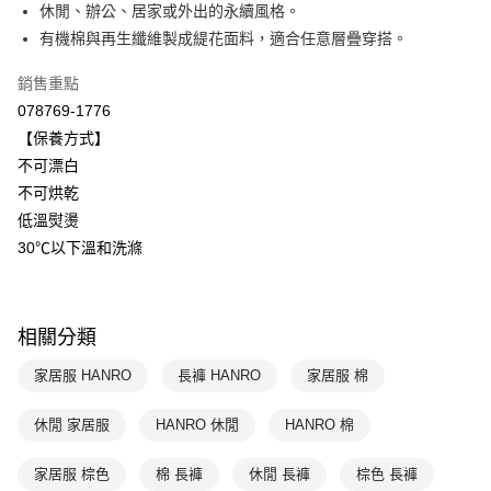
國泰世華商業銀行
兆豐國際商業銀行
休閒、辦公、居家或外出的永續風格。
悠遊付
臺灣中小企業銀行
台中商業銀行
有機棉與再生纖維製成緹花面料，適合任意層疊穿搭。
匯豐（台灣）商業銀行
華泰商業銀行
全盈+PAY
聯邦商業銀行
遠東國際商業銀行
銷售重點
元大商業銀行
永豐商業銀行
ATM付款
078769-1776
玉山商業銀行
星展（台灣）商業銀行
【保養方式】
台新國際商業銀行
中國信託商業銀行
運送方式
不可漂白
台灣樂天信用卡公司
不可烘乾
付款後全家取貨$888免運-以PackAge+配客嘉循環箱包裝寄出
低溫熨燙
每筆NT$90，滿NT$888(含以上)免運費
30℃以下溫和洗滌
付款後萊爾富取貨
每筆NT$90，滿NT$1,000(含以上)免運費
相關分類
付款後7-11取貨
每筆NT$90，滿NT$1,000(含以上)免運費
家居服 HANRO
長褲 HANRO
家居服 棉
宅配
休閒 家居服
HANRO 休閒
HANRO 棉
每筆NT$90，滿NT$1,000(含以上)免運費
家居服 棕色
棉 長褲
休閒 長褲
棕色 長褲