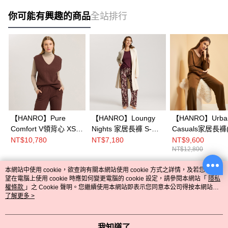
你可能有興趣的商品
全站排行
【HANRO】Pure
【HANRO】Loungy
【HANRO】Urba
Comfort V領背心 XS-L
Nights 家居長褲 S-
Casuals家居長褲
(巧克力)
M(花紋棕)
棕)
NT$10,780
NT$7,180
NT$9,600
NT$12,800
本網站中使用 cookie，欲查詢有關本網站使用 cookie 方式之詳情，及若您不希
熱門標籤
望在電腦上使用 cookie 時應如何變更電腦的 cookie 設定，請參閱本網站「
隱私
權條款
」之 Cookie 聲明。您繼續使用本網站即表示您同意本公司得按本網站使
用條款之 Cookie 聲明使用 cookie。
了解更多 >
我知道了