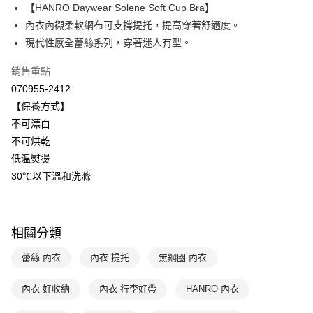
【HANRO Daywear Solene Soft Cup Bra】
Apple Pay
上海商業儲蓄銀行
台北富邦商業銀行
國泰世華商業銀行
兆豐國際商業銀行
內衣內襯柔軟網布可支撐提托，提高穿著舒適度。
悠遊付
臺灣中小企業銀行
台中商業銀行
現代性感全蕾絲系列，穿著迷人有型。
匯豐（台灣）商業銀行
華泰商業銀行
全盈+PAY
聯邦商業銀行
遠東國際商業銀行
銷售重點
元大商業銀行
永豐商業銀行
ATM付款
070955-2412
玉山商業銀行
星展（台灣）商業銀行
【保養方式】
台新國際商業銀行
中國信託商業銀行
運送方式
不可漂白
台灣樂天信用卡公司
不可烘乾
付款後全家取貨$888免運-以PackAge+配客嘉循環箱包裝寄出
低溫熨燙
每筆NT$90，滿NT$888(含以上)免運費
30℃以下溫和洗滌
付款後萊爾富取貨
每筆NT$90，滿NT$1,000(含以上)免運費
相關分類
付款後7-11取貨
每筆NT$90，滿NT$1,000(含以上)免運費
蕾絲 內衣
內衣 提托
無鋼圈 內衣
宅配
內衣 好收納
內衣 行李好帶
HANRO 內衣
每筆NT$90，滿NT$1,000(含以上)免運費