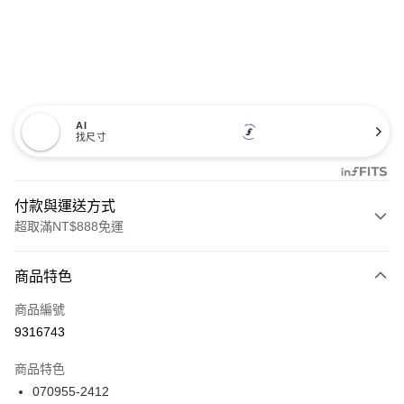
AI
找尺寸
付款與運送方式
超取滿NT$888免運
付款方式
商品特色
信用卡一次付款
商品編號
信用卡分期付款
9316743
3 期 0 利率 每期
NT$2,393
21家銀行
商品特色
合作金庫商業銀行
第一商業銀行
LINE Pay
070955-2412
華南商業銀行
彰化商業銀行