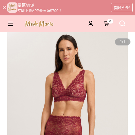
曼黛瑪璉
開啟APP
立即下載APP最高領$700！
0
1
/
1