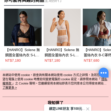
你可能有興趣的商品
全站排行
【HANRO】Solene 無
【HANRO】Solene 無
【HANRO】Sole
鋼圈全蕾絲內衣 S-L
鋼圈全蕾絲內衣 S-L
蕾絲內衣 B-C罩杯
(黑)
(月光膚)
果紅)
NT$7,180
NT$7,180
NT$7,680
本網站中使用 cookie，欲查詢有關本網站使用 cookie 方式之詳情，及若您不希
熱門標籤
望在電腦上使用 cookie 時應如何變更電腦的 cookie 設定，請參閱本網站「
隱私
權條款
」之 Cookie 聲明。您繼續使用本網站即表示您同意本公司得按本網站使
用條款之 Cookie 聲明使用 cookie。
了解更多 >
我知道了
綁定LINE好友 享100元折價券