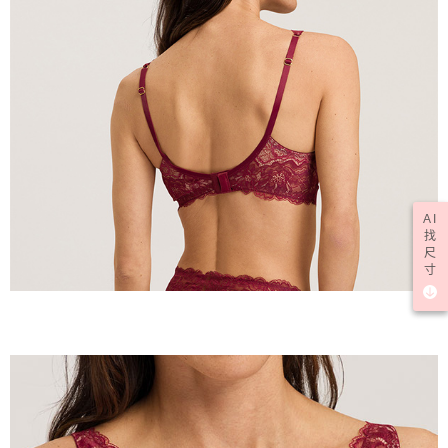
AI
找
尺
寸