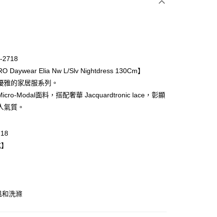
次付款
期付款
0 利率 每期
NT$6,593
21家銀行
-2718
庫商業銀行
第一商業銀行
 Daywear Elia Nw L/Slv Nightdress 130Cm】
業銀行
彰化商業銀行
優雅的家居服系列。
業儲蓄銀行
台北富邦商業銀行
cro-Modal面料，搭配奢華 Jacquardtronic lace，彰顯
華商業銀行
兆豐國際商業銀行
人氣質。
小企業銀行
台中商業銀行
台灣）商業銀行
華泰商業銀行
業銀行
遠東國際商業銀行
718
業銀行
永豐商業銀行
式】
業銀行
星展（台灣）商業銀行
際商業銀行
中國信託商業銀行
天信用卡公司
取貨$888免運-以PackAge+配客嘉循環箱包裝寄
溫和洗滌