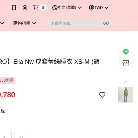
0
中文 (繁體)
TWD
購物指南
RO】Elia Nw 成套蕾絲睡衣 XS-M (鎮
888免運
,780
靜綠
S
M