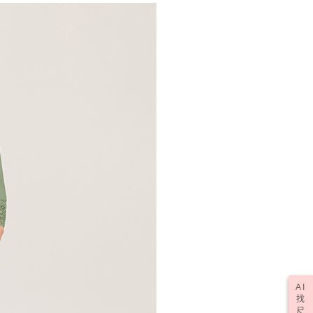
AI
找
尺