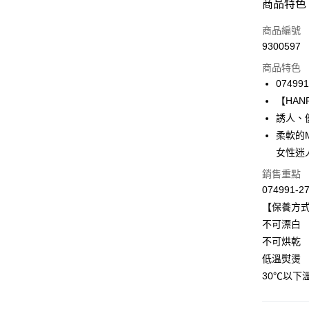
付款方式
商品特色
信用卡一
商品編號
9300597
信用卡分
商品特色
3 期 
074991
合作金
【HANRO
LINE Pay
華南商
誘人、
Apple Pay
上海商
柔軟的Mi
國泰世
女性迷
悠遊付
臺灣中
匯豐（
銷售重點
全盈+PAY
聯邦商
074991-2
元大商
ATM付款
【保養方
玉山商
不可漂白
台新國
不可烘乾
台灣樂
運送方式
低溫熨燙
付款後全家
30℃以下
出