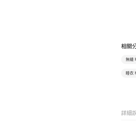
相關
無縫 
睡衣 
詳細