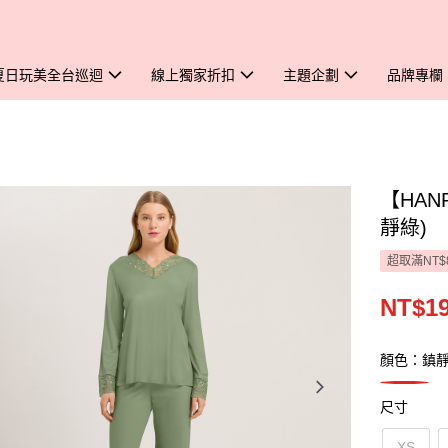
夏日玩美全台巡迴
線上獨家折扣
主題企劃
品牌專欄
【HAN
靜綠)
超取滿NT$
NT$19
顏色：鎮
尺寸
XS