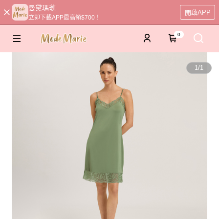
曼黛瑪璉
開啟APP
立即下載APP最高領$700！
0
1
/
1