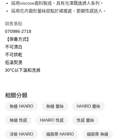
國泰世華商業銀行
兆豐國際商業銀行
採用viscose面料製成，具有光澤飄逸誘人系列。
悠遊付
臺灣中小企業銀行
台中商業銀行
採用花卉圖形蕾絲妝點於裙襬處，更顯性感迷人。
匯豐（台灣）商業銀行
華泰商業銀行
全盈+PAY
聯邦商業銀行
遠東國際商業銀行
銷售重點
元大商業銀行
永豐商業銀行
ATM付款
070986-2718
玉山商業銀行
星展（台灣）商業銀行
【保養方式】
台新國際商業銀行
中國信託商業銀行
運送方式
不可漂白
台灣樂天信用卡公司
不可烘乾
付款後全家取貨$888免運-以PackAge+配客嘉循環箱包裝寄出
低溫熨燙
每筆NT$90，滿NT$888(含以上)免運費
30℃以下溫和洗滌
付款後萊爾富取貨
每筆NT$90，滿NT$1,000(含以上)免運費
相關分類
付款後7-11取貨
每筆NT$90，滿NT$1,000(含以上)免運費
無縫 HANRO
無縫 蕾絲
HANRO 蕾絲
宅配
無縫 性感
HANRO 性感
性感 蕾絲
每筆NT$90，滿NT$1,000(含以上)免運費
洋裝 HANRO
細肩帶 HANRO
細肩帶 無縫