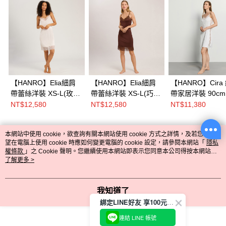
【HANRO】Elia細肩
【HANRO】Elia細肩
【HANRO】Cira
帶蕾絲洋裝 XS-L(玫瑰
帶蕾絲洋裝 XS-L(巧克
帶家居洋裝 90cm XS
粉)
力)
L(珍珠白)
NT$12,580
NT$12,580
NT$11,380
本網站中使用 cookie，欲查詢有關本網站使用 cookie 方式之詳情，及若您不希
熱門標籤
望在電腦上使用 cookie 時應如何變更電腦的 cookie 設定，請參閱本網站「
隱私
權條款
」之 Cookie 聲明。您繼續使用本網站即表示您同意本公司得按本網站使
用條款之 Cookie 聲明使用 cookie。
了解更多 >
我知道了
綁定LINE好友 享100元折價券
連結 LINE 帳號