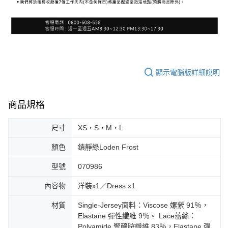
顯示電腦版詳細說明
商品規格
尺寸
XS，S，M，L
顏色
鎮靜綠Loden Frost
型號
070986
內容物
洋裝x1／Dress x1
材質
Single-Jersey面料：Viscose 嫘縈 91％，
Elastane 彈性纖維 9％。 Lace蕾絲：
Polyamide 聚醯胺纖維 83％，Elastane 彈