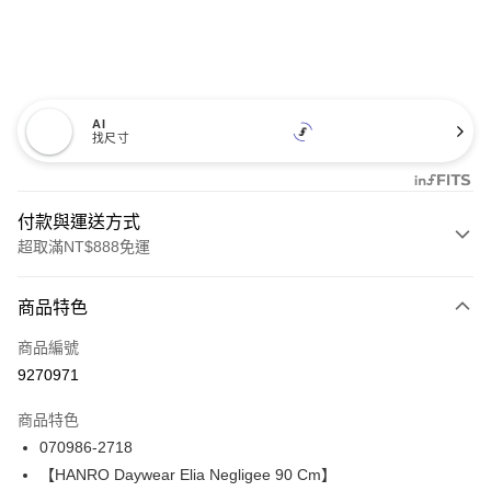
AI
找尺寸
付款與運送方式
超取滿NT$888免運
付款方式
商品特色
信用卡一次付款
商品編號
信用卡分期付款
9270971
3 期 0 利率 每期
NT$4,193
21家銀行
商品特色
合作金庫商業銀行
第一商業銀行
LINE Pay
070986-2718
華南商業銀行
彰化商業銀行
【HANRO Daywear Elia Negligee 90 Cm】
Apple Pay
上海商業儲蓄銀行
台北富邦商業銀行