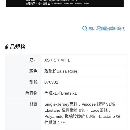
顯示電腦版詳細說明
商品規格
尺寸
XS，S，M，L
顏色
玫瑰粉Salsa Rose
型號
070982
內容物
內褲x1／Briefs x1
材質
Single-Jersey面料：Viscose 嫘縈 91％，
Elastane 彈性纖維 9％。 Lace蕾絲：
Polyamide 聚醯胺纖維 83％，Elastane 彈
性纖維 17％。