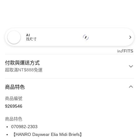
AI
找尺寸
付款與運送方式
超取滿NT$888免運
付款方式
商品特色
信用卡一次付款
商品編號
信用卡分期付款
9269546
3 期 0 利率 每期
NT$1,526
21家銀行
商品特色
合作金庫商業銀行
第一商業銀行
LINE Pay
070982-2303
華南商業銀行
彰化商業銀行
【HANRO Daywear Elia Midi Briefs】
Apple Pay
上海商業儲蓄銀行
台北富邦商業銀行