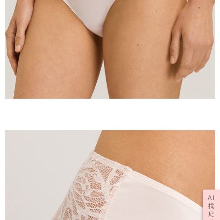
AI
找
尺