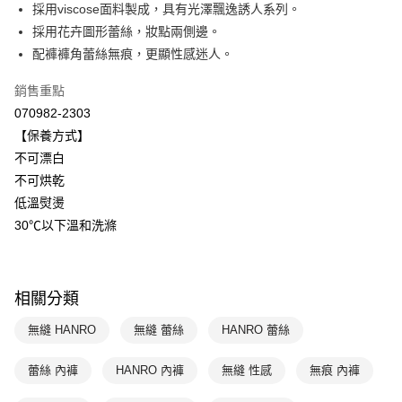
國泰世華商業銀行
兆豐國際商業銀行
採用viscose面料製成，具有光澤飄逸誘人系列。
悠遊付
臺灣中小企業銀行
台中商業銀行
採用花卉圖形蕾絲，妝點兩側邊。
匯豐（台灣）商業銀行
華泰商業銀行
配褲褲角蕾絲無痕，更顯性感迷人。
全盈+PAY
聯邦商業銀行
遠東國際商業銀行
元大商業銀行
永豐商業銀行
ATM付款
銷售重點
玉山商業銀行
星展（台灣）商業銀行
070982-2303
台新國際商業銀行
中國信託商業銀行
運送方式
【保養方式】
台灣樂天信用卡公司
不可漂白
付款後全家取貨$888免運-以PackAge+配客嘉循環箱包裝寄出
不可烘乾
每筆NT$90，滿NT$888(含以上)免運費
低溫熨燙
付款後萊爾富取貨
30℃以下溫和洗滌
每筆NT$90，滿NT$1,000(含以上)免運費
付款後7-11取貨
相關分類
每筆NT$90，滿NT$1,000(含以上)免運費
無縫 HANRO
無縫 蕾絲
HANRO 蕾絲
宅配
每筆NT$90，滿NT$1,000(含以上)免運費
蕾絲 內褲
HANRO 內褲
無縫 性感
無痕 內褲