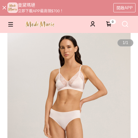
曼黛瑪璉
開啟APP
立即下載APP最高領$700！
0
1
/
1