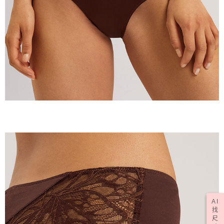
AI
找
尺