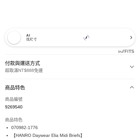
AI
找尺寸
付款與運送方式
超取滿NT$888免運
付款方式
商品特色
信用卡一次付款
商品編號
信用卡分期付款
9269540
3 期 0 利率 每期
NT$1,526
21家銀行
商品特色
合作金庫商業銀行
第一商業銀行
LINE Pay
070982-1776
華南商業銀行
彰化商業銀行
【HANRO Daywear Elia Midi Briefs】
Apple Pay
上海商業儲蓄銀行
台北富邦商業銀行