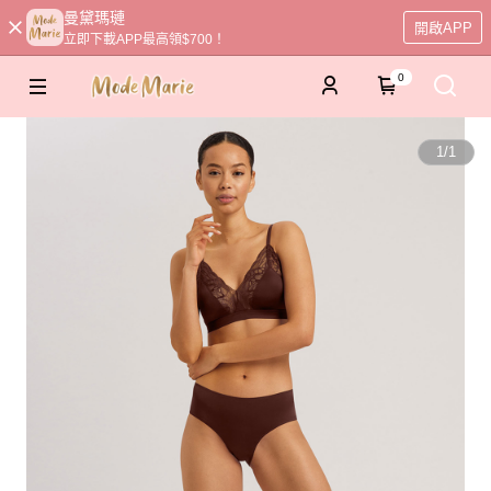
曼黛瑪璉
開啟APP
立即下載APP最高領$700！
0
1
/
1