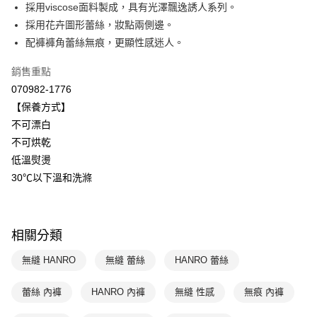
國泰世華商業銀行
兆豐國際商業銀行
採用viscose面料製成，具有光澤飄逸誘人系列。
悠遊付
臺灣中小企業銀行
台中商業銀行
採用花卉圖形蕾絲，妝點兩側邊。
匯豐（台灣）商業銀行
華泰商業銀行
配褲褲角蕾絲無痕，更顯性感迷人。
全盈+PAY
聯邦商業銀行
遠東國際商業銀行
元大商業銀行
永豐商業銀行
ATM付款
銷售重點
玉山商業銀行
星展（台灣）商業銀行
070982-1776
台新國際商業銀行
中國信託商業銀行
運送方式
【保養方式】
台灣樂天信用卡公司
不可漂白
付款後全家取貨$888免運-以PackAge+配客嘉循環箱包裝寄出
不可烘乾
每筆NT$90，滿NT$888(含以上)免運費
低溫熨燙
付款後萊爾富取貨
30℃以下溫和洗滌
每筆NT$90，滿NT$1,000(含以上)免運費
付款後7-11取貨
相關分類
每筆NT$90，滿NT$1,000(含以上)免運費
無縫 HANRO
無縫 蕾絲
HANRO 蕾絲
宅配
每筆NT$90，滿NT$1,000(含以上)免運費
蕾絲 內褲
HANRO 內褲
無縫 性感
無痕 內褲