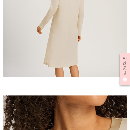
AI
找
尺
寸