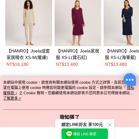
【HANRO】Joela成套
【HANRO】Joela家居
【HANRO】Joel
家居睡衣 XS-M(暖膚)
服 XS-L(寶石紅)
服 XS-L(海軍藍)
NT$16,180
NT$13,480
NT$13,480
本網站中使用 cookie，欲查詢有關本網站使用 cookie 方式之詳情，及若您不希
熱門標籤
望在電腦上使用 cookie 時應如何變更電腦的 cookie 設定，請參閱本網站「
隱私
權條款
」之 Cookie 聲明。您繼續使用本網站即表示您同意本公司得按本網站使
用條款之 Cookie 聲明使用 cookie。
了解更多 >
我知道了
綁定LINE好友 享100元折價券
連結 LINE 帳號