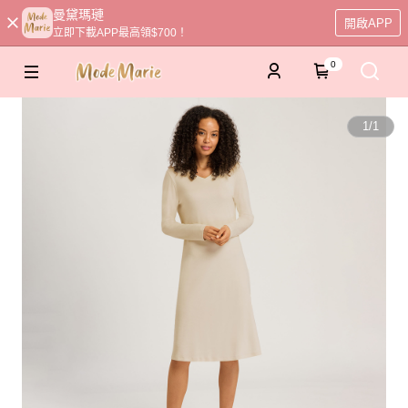
曼黛瑪璉
開啟APP
立即下載APP最高領$700！
0
1
/
1