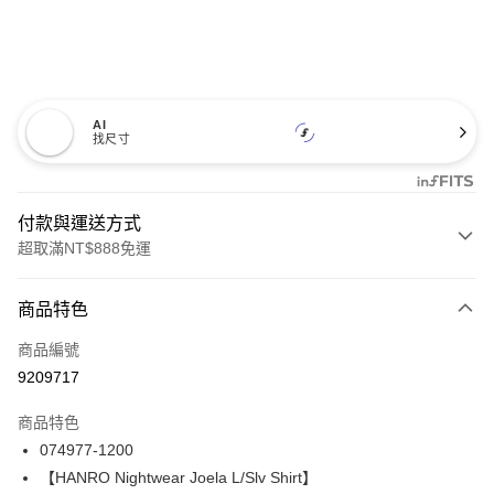
AI
找尺寸
付款與運送方式
超取滿NT$888免運
付款方式
商品特色
信用卡一次付款
商品編號
信用卡分期付款
9209717
3 期 0 利率 每期
NT$4,493
21家銀行
商品特色
合作金庫商業銀行
第一商業銀行
LINE Pay
074977-1200
華南商業銀行
彰化商業銀行
【HANRO Nightwear Joela L/Slv Shirt】
Apple Pay
上海商業儲蓄銀行
台北富邦商業銀行