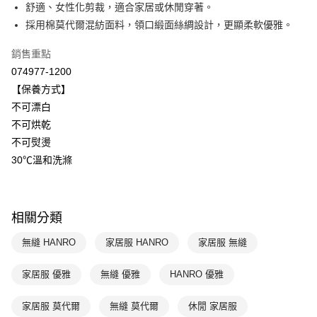
國泰世華商業銀行
兆豐國際商業銀行
舒適、女性化剪裁，適合家居或休閒穿著。
悠遊付
臺灣中小企業銀行
台中商業銀行
採用棉莫代爾混紡面料，領口緞面絲綢設計，更顯柔軟優雅。
匯豐（台灣）商業銀行
華泰商業銀行
全盈+PAY
聯邦商業銀行
遠東國際商業銀行
銷售重點
元大商業銀行
永豐商業銀行
ATM付款
074977-1200
玉山商業銀行
星展（台灣）商業銀行
【保養方式】
台新國際商業銀行
中國信託商業銀行
運送方式
不可漂白
台灣樂天信用卡公司
不可烘乾
付款後全家取貨$888免運-以PackAge+配客嘉循環箱包裝寄出
不可熨燙
每筆NT$90，滿NT$888(含以上)免運費
30℃溫和洗滌
付款後萊爾富取貨
每筆NT$90，滿NT$1,000(含以上)免運費
相關分類
付款後7-11取貨
每筆NT$90，滿NT$1,000(含以上)免運費
無縫 HANRO
家居服 HANRO
家居服 無縫
宅配
家居服 優雅
無縫 優雅
HANRO 優雅
每筆NT$90，滿NT$1,000(含以上)免運費
家居服 莫代爾
無縫 莫代爾
休閒 家居服