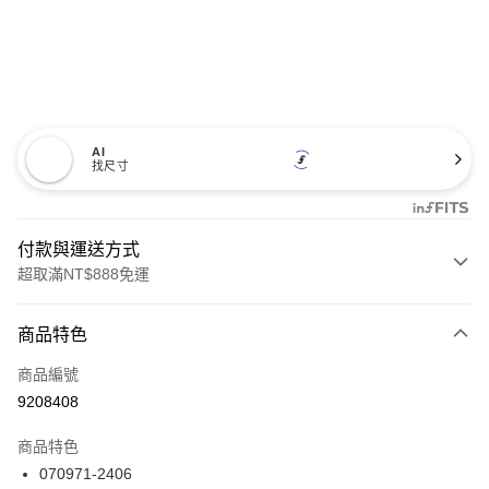
AI
找尺寸
付款與運送方式
超取滿NT$888免運
付款方式
商品特色
信用卡一次付款
商品編號
信用卡分期付款
9208408
3 期 0 利率 每期
NT$2,693
21家銀行
商品特色
合作金庫商業銀行
第一商業銀行
LINE Pay
070971-2406
華南商業銀行
彰化商業銀行