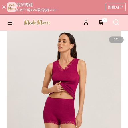
曼黛瑪璉
開啟APP
立即下載APP最高領$700！
0
1
/
1