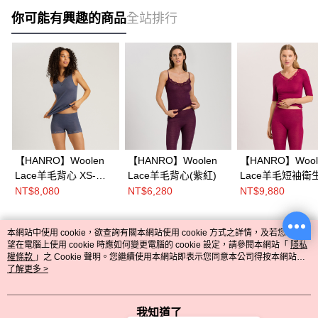
你可能有興趣的商品
全站排行
【HANRO】Woolen
【HANRO】Woolen
【HANRO】Wool
Lace羊毛背心 XS-
Lace羊毛背心(紫紅)
Lace羊毛短袖衛
M(灰藍)
XS-M(石榴紅)
NT$8,080
NT$6,280
NT$9,880
本網站中使用 cookie，欲查詢有關本網站使用 cookie 方式之詳情，及若您不希
熱門標籤
望在電腦上使用 cookie 時應如何變更電腦的 cookie 設定，請參閱本網站「
隱私
權條款
」之 Cookie 聲明。您繼續使用本網站即表示您同意本公司得按本網站使
用條款之 Cookie 聲明使用 cookie。
了解更多 >
我知道了