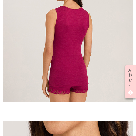
AI
找
尺
寸