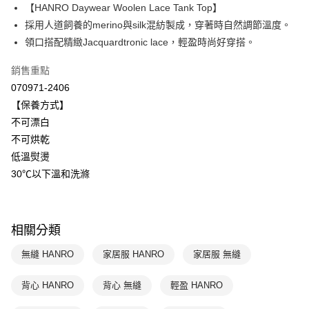
【HANRO Daywear Woolen Lace Tank Top】
Apple Pay
上海商業儲蓄銀行
台北富邦商業銀行
國泰世華商業銀行
兆豐國際商業銀行
採用人道飼養的merino與silk混紡製成，穿著時自然調節溫度。
悠遊付
臺灣中小企業銀行
台中商業銀行
領口搭配精緻Jacquardtronic lace，輕盈時尚好穿搭。
匯豐（台灣）商業銀行
華泰商業銀行
全盈+PAY
聯邦商業銀行
遠東國際商業銀行
銷售重點
元大商業銀行
永豐商業銀行
ATM付款
070971-2406
玉山商業銀行
星展（台灣）商業銀行
【保養方式】
台新國際商業銀行
中國信託商業銀行
運送方式
不可漂白
台灣樂天信用卡公司
不可烘乾
付款後全家取貨$888免運-以PackAge+配客嘉循環箱包裝寄出
低溫熨燙
每筆NT$90，滿NT$888(含以上)免運費
30℃以下溫和洗滌
付款後萊爾富取貨
每筆NT$90，滿NT$1,000(含以上)免運費
相關分類
付款後7-11取貨
每筆NT$90，滿NT$1,000(含以上)免運費
無縫 HANRO
家居服 HANRO
家居服 無縫
宅配
背心 HANRO
背心 無縫
輕盈 HANRO
每筆NT$90，滿NT$1,000(含以上)免運費