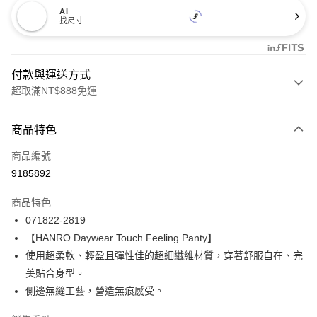
AI
找尺寸
付款與運送方式
超取滿NT$888免運
付款方式
商品特色
信用卡一次付款
商品編號
信用卡分期付款
9185892
3 期 0 利率 每期
NT$1,093
21家銀行
商品特色
合作金庫商業銀行
第一商業銀行
LINE Pay
071822-2819
華南商業銀行
彰化商業銀行
【HANRO Daywear Touch Feeling Panty】
Apple Pay
上海商業儲蓄銀行
台北富邦商業銀行
國泰世華商業銀行
兆豐國際商業銀行
使用超柔軟、輕盈且彈性佳的超細纖維材質，穿著舒服自在、完
悠遊付
臺灣中小企業銀行
台中商業銀行
美貼合身型。
匯豐（台灣）商業銀行
華泰商業銀行
側邊無縫工藝，營造無痕感受。
全盈+PAY
聯邦商業銀行
遠東國際商業銀行
元大商業銀行
永豐商業銀行