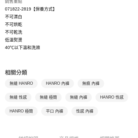
ATM付款
銷售重點
玉山商業銀行
星展（台灣）商業銀行
071822-2819【保養方式】
台新國際商業銀行
中國信託商業銀行
運送方式
不可漂白
台灣樂天信用卡公司
不可烘乾
付款後全家取貨$888免運-以PackAge+配客嘉循環箱包裝寄出
不可乾洗
每筆NT$90，滿NT$888(含以上)免運費
低溫熨燙
付款後萊爾富取貨
40℃以下溫和洗滌
每筆NT$90，滿NT$1,000(含以上)免運費
付款後7-11取貨
相關分類
每筆NT$90，滿NT$1,000(含以上)免運費
無縫 HANRO
HANRO 內褲
無痕 內褲
宅配
每筆NT$90，滿NT$1,000(含以上)免運費
無縫 性感
無縫 極簡
無縫 內褲
HANRO 性感
HANRO 極簡
平口 內褲
性感 內褲