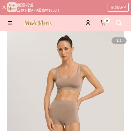
曼黛瑪璉
開啟APP
立即下載APP最高領$700！
0
1
/
1