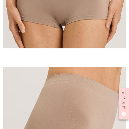
AI
找
尺
寸