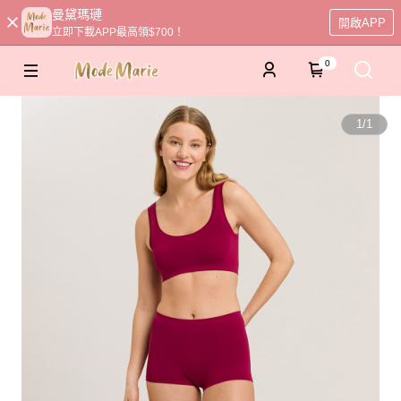
曼黛瑪璉
開啟APP
立即下載APP最高領$700！
0
1
/
1