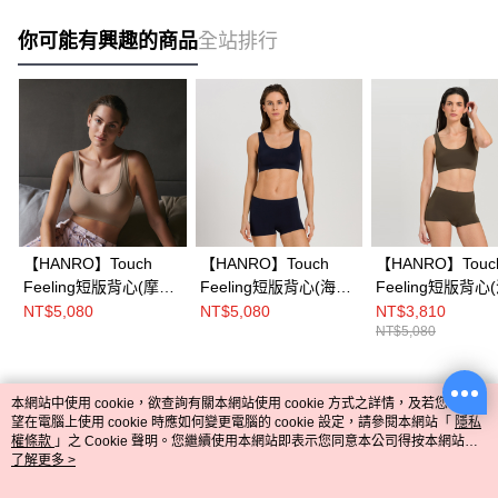
你可能有興趣的商品
全站排行
【HANRO】Touch
【HANRO】Touch
【HANRO】Touc
Feeling短版背心(摩卡
Feeling短版背心(海軍
Feeling短版背心
啡)
藍)
綠)
NT$5,080
NT$5,080
NT$3,810
NT$5,080
本網站中使用 cookie，欲查詢有關本網站使用 cookie 方式之詳情，及若您不希
熱門標籤
望在電腦上使用 cookie 時應如何變更電腦的 cookie 設定，請參閱本網站「
隱私
權條款
」之 Cookie 聲明。您繼續使用本網站即表示您同意本公司得按本網站使
用條款之 Cookie 聲明使用 cookie。
了解更多 >