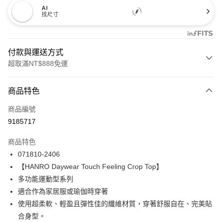
AI
找尺寸
付款與運送方式
超取滿NT$888免運
付款方式
商品特色
信用卡一次付款
商品編號
信用卡分期付款
9185717
3 期 0 利率 每期
NT$1,693
21家銀行
商品特色
合作金庫商業銀行
第一商業銀行
LINE Pay
071810-2406
華南商業銀行
彰化商業銀行
【HANRO Daywear Touch Feeling Crop Top】
Apple Pay
上海商業儲蓄銀行
台北富邦商業銀行
國泰世華商業銀行
兆豐國際商業銀行
多功能運動型系列
悠遊付
臺灣中小企業銀行
台中商業銀行
適合作為家居服或瑜伽時穿著
匯豐（台灣）商業銀行
華泰商業銀行
使用超柔軟、輕盈且彈性佳的纖維材質，穿著舒服自在、完美貼
全盈+PAY
聯邦商業銀行
遠東國際商業銀行
合身型。
元大商業銀行
永豐商業銀行