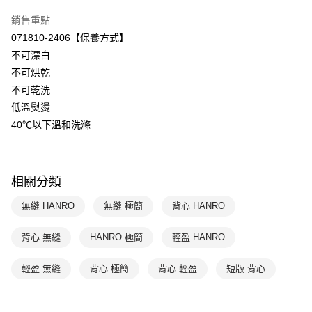
ATM付款
玉山商業銀行
星展（台灣）商業銀行
銷售重點
台新國際商業銀行
中國信託商業銀行
運送方式
071810-2406【保養方式】
台灣樂天信用卡公司
不可漂白
付款後全家取貨$888免運-以PackAge+配客嘉循環箱包裝寄出
不可烘乾
每筆NT$90，滿NT$888(含以上)免運費
不可乾洗
付款後萊爾富取貨
低溫熨燙
每筆NT$90，滿NT$1,000(含以上)免運費
40℃以下溫和洗滌
付款後7-11取貨
每筆NT$90，滿NT$1,000(含以上)免運費
相關分類
宅配
無縫 HANRO
無縫 極簡
背心 HANRO
每筆NT$90，滿NT$1,000(含以上)免運費
背心 無縫
HANRO 極簡
輕盈 HANRO
輕盈 無縫
背心 極簡
背心 輕盈
短版 背心