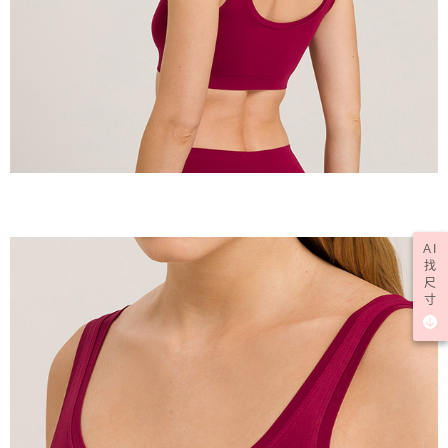
AI
找
尺
寸