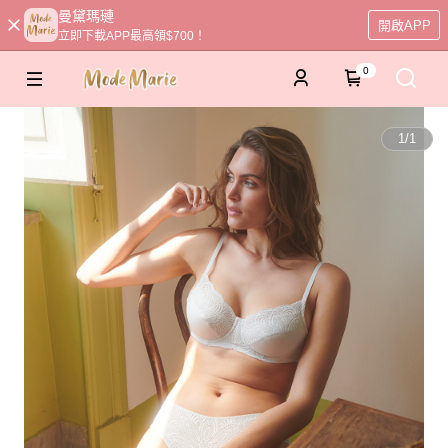
曼黛瑪璉
開啟APP
立即下載APP最高領$700！
0
1
/
1