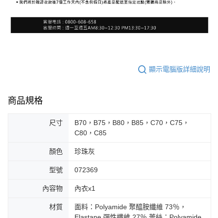
顯示電腦版詳細說明
商品規格
尺寸
B70，B75，B80，B85，C70，C75，
C80，C85
顏色
珍珠灰
型號
072369
內容物
內衣x1
材質
面料：Polyamide 聚醯胺纖維 73％，
Elastane 彈性纖維 27％ 蕾絲：Polyamide