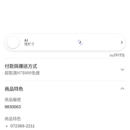
AI
找尺寸
付款與運送方式
超取滿NT$888免運
付款方式
商品特色
信用卡一次付款
商品編號
信用卡分期付款
8830063
3 期 0 利率 每期
NT$2,393
21家銀行
商品特色
合作金庫商業銀行
第一商業銀行
LINE Pay
072369-2211
華南商業銀行
彰化商業銀行