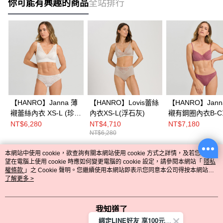
你可能有興趣的商品
全站排行
【HANRO】Janna 薄
【HANRO】Lovis蕾絲
【HANRO】Jan
襯蕾絲內衣 XS-L (珍珠
內衣XS-L(浮石灰)
襯有鋼圈內衣B-
灰)
(瑰麗紅)
NT$6,280
NT$4,710
NT$7,180
NT$6,280
本網站中使用 cookie，欲查詢有關本網站使用 cookie 方式之詳情，及若您不希
熱門標籤
望在電腦上使用 cookie 時應如何變更電腦的 cookie 設定，請參閱本網站「
隱私
權條款
」之 Cookie 聲明。您繼續使用本網站即表示您同意本公司得按本網站使
用條款之 Cookie 聲明使用 cookie。
了解更多 >
我知道了
綁定LINE好友 享100元折價券