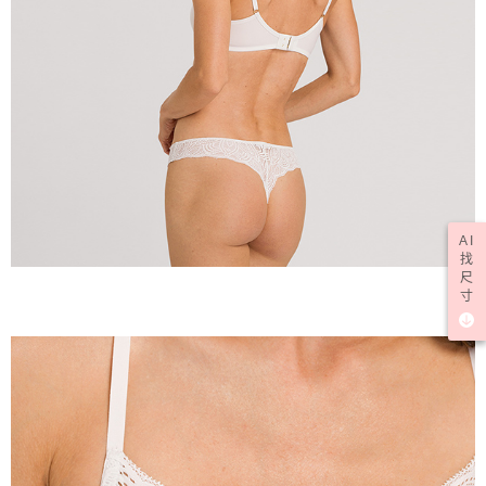
AI
找
尺
寸