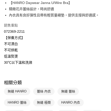
【HANRO Daywear Janna U/Wire Bra】
Apple Pay
上海商業儲蓄銀行
台北富邦商業銀行
國泰世華商業銀行
兆豐國際商業銀行
精緻花卉蕾絲設計，時尚舒適
悠遊付
臺灣中小企業銀行
台中商業銀行
內衣具有良好彈性且帶有輕質量襯墊，提供支撐與舒適感。
匯豐（台灣）商業銀行
華泰商業銀行
全盈+PAY
聯邦商業銀行
遠東國際商業銀行
銷售重點
元大商業銀行
永豐商業銀行
ATM付款
072369-2211
玉山商業銀行
星展（台灣）商業銀行
【保養方式】
台新國際商業銀行
中國信託商業銀行
運送方式
不可漂白
台灣樂天信用卡公司
不可烘乾
付款後全家取貨$888免運-以PackAge+配客嘉循環箱包裝寄出
低溫熨燙
每筆NT$90，滿NT$888(含以上)免運費
30℃以下溫和洗滌
付款後萊爾富取貨
每筆NT$90，滿NT$1,000(含以上)免運費
相關分類
付款後7-11取貨
每筆NT$90，滿NT$1,000(含以上)免運費
無縫 HANRO
蕾絲 內衣
無縫 蕾絲
宅配
HANRO 蕾絲
無縫 極簡
HANRO 內衣
每筆NT$90，滿NT$1,000(含以上)免運費