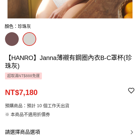
顏色：珍珠灰
【HANRO】Janna薄襯有鋼圈內衣B-C罩杯(珍
珠灰)
超取滿NT$888免運
NT$7,180
預購商品：預計 10 個工作天出貨
※ 本商品不適用折價券
請選擇商品選項