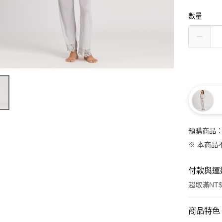
數量
預購商品：
※ 本商品
付款與運
超取滿NT$
付款方式
商品特色