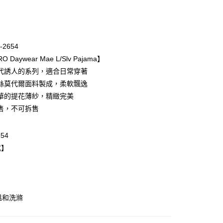
次付款
期付款
0 利率 每期
NT$5,993
21家銀行
-2654
庫商業銀行
第一商業銀行
O Daywear Mae L/Slv Pajama】
業銀行
彰化商業銀行
代誘人的系列，適合日常穿著
業儲蓄銀行
台北富邦商業銀行
絲莫代爾面料製成，柔軟飄逸
華商業銀行
兆豐國際商業銀行
華的提花薄紗，精緻完美
小企業銀行
台中商業銀行
售，不可拆售
台灣）商業銀行
華泰商業銀行
業銀行
遠東國際商業銀行
業銀行
永豐商業銀行
654
業銀行
星展（台灣）商業銀行
式】
際商業銀行
中國信託商業銀行
天信用卡公司
取貨$888免運-以PackAge+配客嘉循環箱包裝寄
溫和洗滌
0，滿NT$888(含以上)免運費