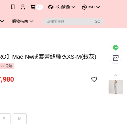
0
中文 (繁體)
TWD
購物指南
RO】Mae Nw成套蕾絲睡衣XS-M(銀灰)
888免運
,980
灰
S
M