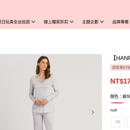
夏日玩美全台巡迴
線上獨家折扣
主題企劃
品牌專欄
【HAN
超取滿NT$
NT$17
顏色：銀
null
XS