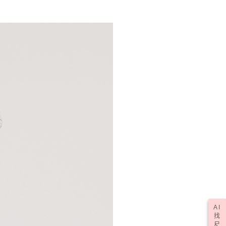
AI
找
尺