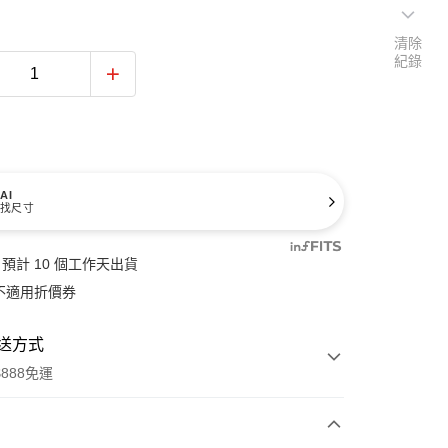
清除
紀錄
AI
找尺寸
預計 10 個工作天出貨
不適用折價券
送方式
888免運