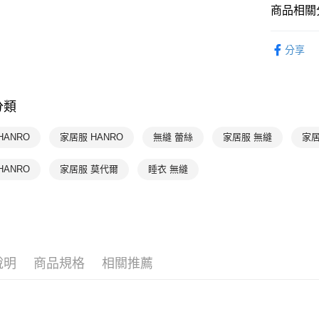
付款後萊
商品相關分
每筆NT$9
HANRO 
分享
付款後7-1
HANRO 
每筆NT$9
HANRO 
宅配
分類
每筆NT$9
HANRO
家居服 HANRO
無縫 蕾絲
家居服 無縫
家居
HANRO
家居服 莫代爾
睡衣 無縫
說明
商品規格
相關推薦