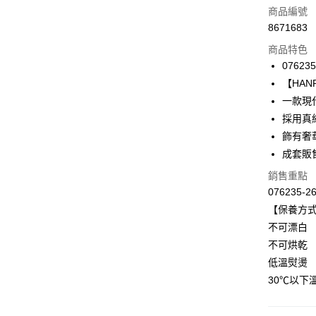
信用卡一
商品編號
8671683
信用卡分
商品特色
3 期 
076235
合作金
【HANR
LINE Pay
華南商
一款現
Apple Pay
上海商
採用真
國泰世
飾有奢
悠遊付
臺灣中
成套販
匯豐（
全盈+PAY
聯邦商
銷售重點
元大商
ATM付款
076235-2
玉山商
【保養方
台新國
不可漂白
台灣樂
運送方式
不可烘乾
付款後全家
低溫熨燙
出
30℃以下
每筆NT$9