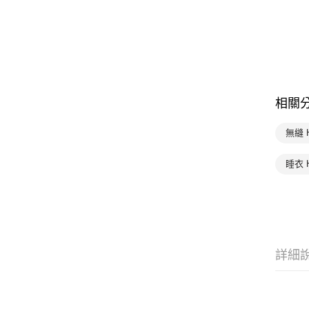
相關
無縫 
睡衣 
詳細