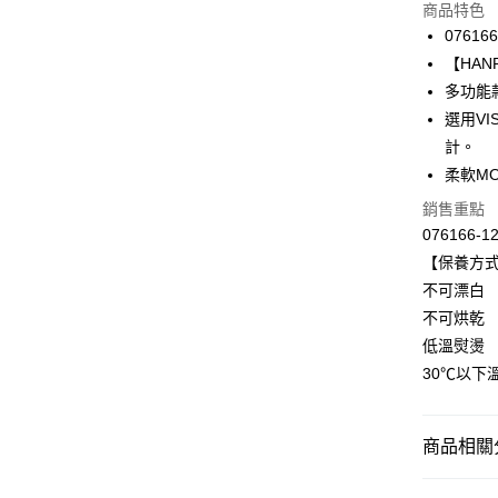
商品特色
3 期 
076166
合作金
【HANRO
LINE Pay
華南商
多功能
Apple Pay
上海商
選用V
國泰世
計。
悠遊付
臺灣中
柔軟M
匯豐（
全盈+PAY
聯邦商
銷售重點
元大商
ATM付款
076166-1
玉山商
【保養方
台新國
不可漂白
台灣樂
運送方式
不可烘乾
付款後全家
低溫熨燙
出
30℃以下
每筆NT$9
付款後萊
商品相關分
每筆NT$9
HANRO 