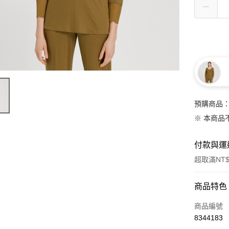
預購商品：
※ 本商品
付款與運
超取滿NT$
付款方式
商品特色
信用卡一
商品編號
8344183
信用卡分