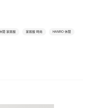
1取貨
滿件85折
TREND
0，滿NT$1,000(含以上)免運費
滿件85折
居家放鬆
➤ 居家上著
0，滿NT$1,000(含以上)免運費
休閒 家居服
家居服 時尚
HANRO 休閒