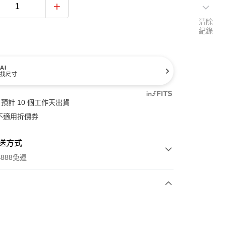
清除
紀錄
AI
找尺寸
預計 10 個工作天出貨
不適用折價券
送方式
888免運
次付款
期付款