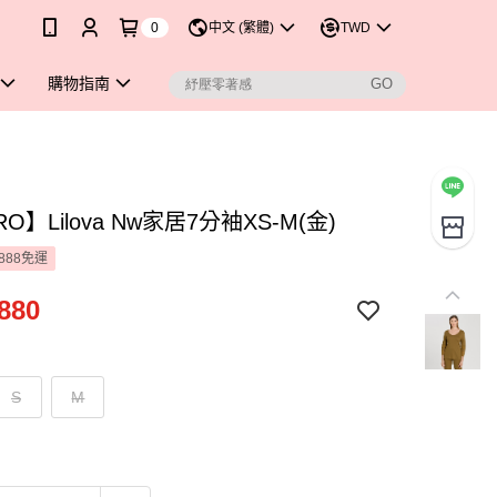
0
中文 (繁體)
TWD
購物指南
O】Lilova Nw家居7分袖XS-M(金)
888免運
880
S
M