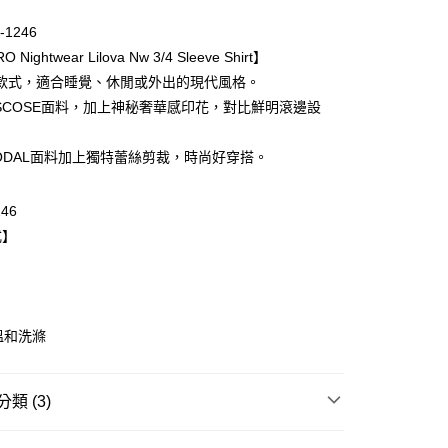
0 利率 每期
NT$3,293
21家銀行
-1246
庫商業銀行
第一商業銀行
 Nightwear Lilova Nw 3/4 Sleeve Shirt】
業銀行
彰化商業銀行
款式，適合睡覺、休閒或外出的現代風格。
業儲蓄銀行
台北富邦商業銀行
ISCOSE面料，加上神秘奢華感印花，對比鮮明滾邊設
華商業銀行
兆豐國際商業銀行
小企業銀行
台中商業銀行
ODAL面料加上獨特蕾絲剪裁，時尚好穿搭。
台灣）商業銀行
華泰商業銀行
業銀行
遠東國際商業銀行
業銀行
永豐商業銀行
246
業銀行
星展（台灣）商業銀行
式】
際商業銀行
中國信託商業銀行
天信用卡公司
取貨$888免運-以PackAge+配客嘉循環箱包裝寄
溫和洗滌
0，滿NT$888(含以上)免運費
爾富取貨
類 (3)
0，滿NT$1,000(含以上)免運費
滿件85折
WOMEN
WOMEN Loungewear