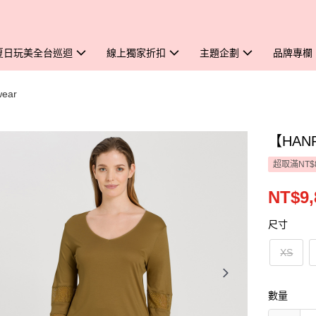
夏日玩美全台巡迴
線上獨家折扣
主題企劃
品牌專欄
ear
【HANR
超取滿NT$
NT$9,
尺寸
XS
數量