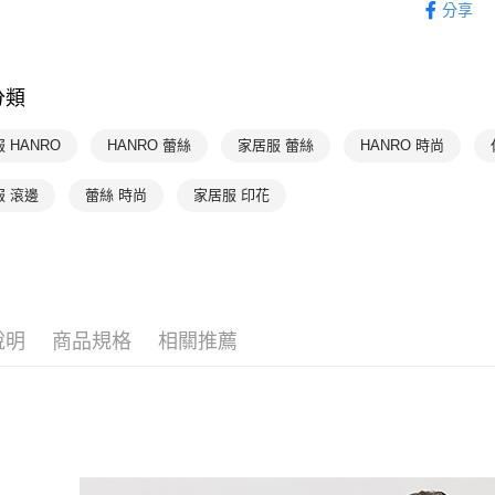
分享
付款後7-1
HANRO 
每筆NT$9
HANRO 
宅配
分類
每筆NT$9
 HANRO
HANRO 蕾絲
家居服 蕾絲
HANRO 時尚
服 滾邊
蕾絲 時尚
家居服 印花
說明
商品規格
相關推薦