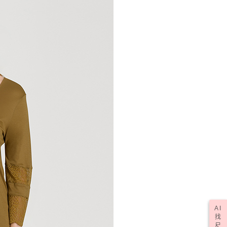
AI
找
尺