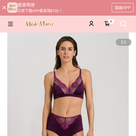
曼黛瑪璉
開啟APP
立即下載APP最高領$700！
0
1
/
1