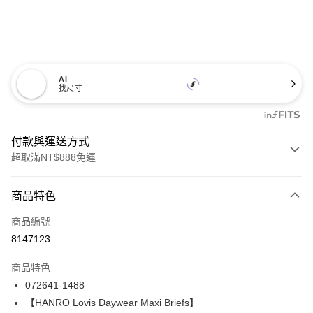
AI
找尺寸
付款與運送方式
超取滿NT$888免運
付款方式
商品特色
信用卡一次付款
商品編號
信用卡分期付款
8147123
3 期 0 利率 每期
NT$1,660
21家銀行
商品特色
合作金庫商業銀行
第一商業銀行
LINE Pay
072641-1488
華南商業銀行
彰化商業銀行
【HANRO Lovis Daywear Maxi Briefs】
Apple Pay
上海商業儲蓄銀行
台北富邦商業銀行