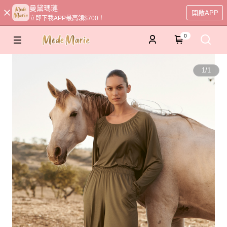
曼黛瑪璉
開啟APP
立即下載APP最高領$700！
0
1
/
1