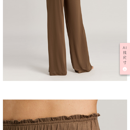
AI
找
尺
寸