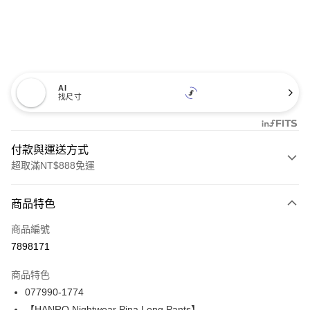
AI
找尺寸
付款與運送方式
超取滿NT$888免運
付款方式
商品特色
信用卡一次付款
商品編號
信用卡分期付款
7898171
3 期 0 利率 每期
NT$1,970
21家銀行
商品特色
合作金庫商業銀行
第一商業銀行
LINE Pay
077990-1774
華南商業銀行
彰化商業銀行
【HANRO Nightwear Pina Long Pants】