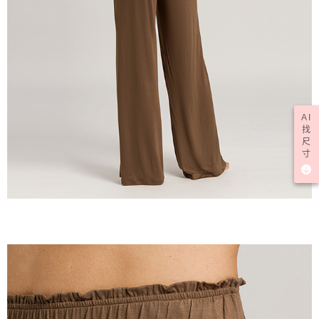
AI
找
尺
寸