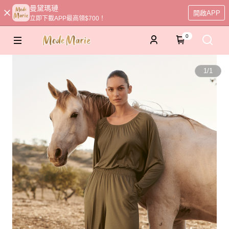
曼黛瑪璉
開啟APP
立即下載APP最高領$700！
0
1
/
1