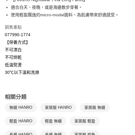
Apple Pay
上海商業儲蓄銀行
台北富邦商業銀行
國泰世華商業銀行
兆豐國際商業銀行
適合白天、夜晚，或是海邊散步穿著。
悠遊付
臺灣中小企業銀行
台中商業銀行
使用輕盈飄逸的micro-modal面料，為肌膚帶來舒適感受。
匯豐（台灣）商業銀行
華泰商業銀行
全盈+PAY
聯邦商業銀行
遠東國際商業銀行
銷售重點
元大商業銀行
永豐商業銀行
ATM付款
077990-1774
玉山商業銀行
星展（台灣）商業銀行
【保養方式】
台新國際商業銀行
中國信託商業銀行
運送方式
不可漂白
台灣樂天信用卡公司
不可烘乾
付款後全家取貨$888免運-以PackAge+配客嘉循環箱包裝寄出
低溫熨燙
每筆NT$90，滿NT$888(含以上)免運費
30℃以下溫和洗滌
付款後萊爾富取貨
每筆NT$90，滿NT$1,000(含以上)免運費
相關分類
付款後7-11取貨
每筆NT$90，滿NT$1,000(含以上)免運費
無縫 HANRO
家居服 HANRO
家居服 無縫
宅配
輕盈 HANRO
輕盈 無縫
家居服 輕盈
每筆NT$90，滿NT$1,000(含以上)免運費
長褲 HANRO
長褲 無縫
家居服 棕色