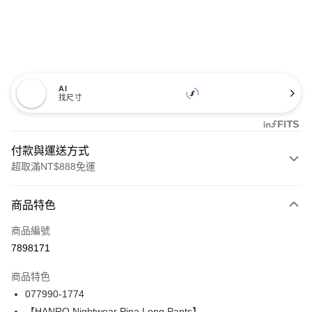
AI
找尺寸
付款與運送方式
超取滿NT$888免運
付款方式
商品特色
信用卡一次付款
商品編號
信用卡分期付款
7898171
3 期 0 利率 每期
NT$1,970
21家銀行
商品特色
合作金庫商業銀行
第一商業銀行
LINE Pay
077990-1774
華南商業銀行
彰化商業銀行
【HANRO Nightwear Pina Long Pants】