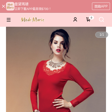
曼黛瑪璉
開啟APP
立即下載APP最高領$700！
0
1
/
1