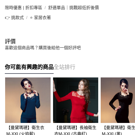
限時優惠 | 折扣專區
舒適單品｜挑戰超低折後價
👉 挑款式
⭐ 家居衣著
評價
喜歡這個商品嗎？購買後給他一個好評吧
你可能有興趣的商品
全站排行
【曼黛瑪璉】衛生衣
【曼黛瑪璉】長袖衛生
【曼黛瑪璉】衛
M-XXL(火焰藍)
衣M-XXL(古典紅)
M-XXL(黑)