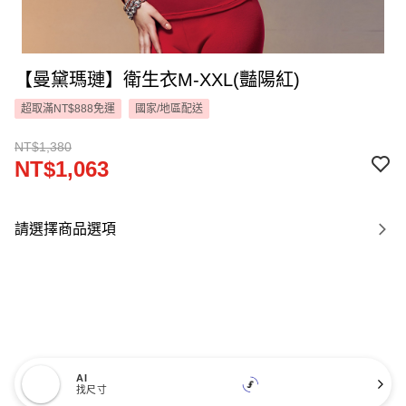
【曼黛瑪璉】衛生衣M-XXL(豔陽紅)
超取滿NT$888免運
國家/地區配送
NT$1,380
NT$1,063
請選擇商品選項
AI
找尺寸