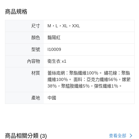
商品規格
尺寸
M，L，XL，XXL
顏色
豔陽紅
型號
I10009
內容物
衛生衣 x1
材質
蕾絲底網：聚酯纖維100％。 繡花線：聚酯
纖維100％。 面料：亞克力纖維56％，嫘縈
38％，聚醯胺纖維5％，彈性纖維1％。
產地
中國
商品相關分類 (3)
查看全部