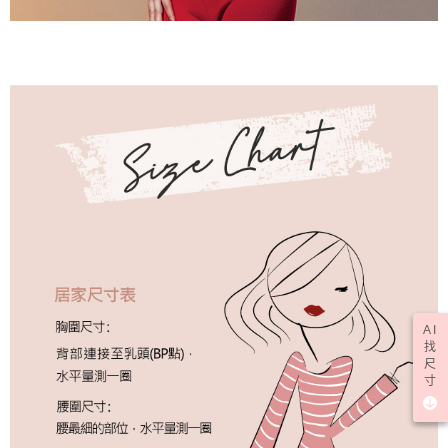
AI
找
尺
寸