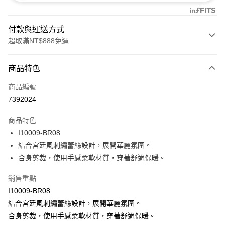
付款與運送方式
超取滿NT$888免運
付款方式
商品特色
信用卡一次付款
商品編號
信用卡分期付款
7392024
3 期 0 利率 每期
NT$354
21家銀行
商品特色
合作金庫商業銀行
第一商業銀行
超商取貨付款
I10009-BR08
華南商業銀行
彰化商業銀行
結合宮廷風刺繡蕾絲設計，展開華麗氛圍。
LINE Pay
上海商業儲蓄銀行
台北富邦商業銀行
國泰世華商業銀行
兆豐國際商業銀行
合身剪裁，使用手感柔軟材質，穿著舒適保暖。
Apple Pay
臺灣中小企業銀行
台中商業銀行
銷售重點
匯豐（台灣）商業銀行
華泰商業銀行
悠遊付
聯邦商業銀行
遠東國際商業銀行
I10009-BR08
元大商業銀行
永豐商業銀行
全盈+PAY
結合宮廷風刺繡蕾絲設計，展開華麗氛圍。
玉山商業銀行
星展（台灣）商業銀行
合身剪裁，使用手感柔軟材質，穿著舒適保暖。
台新國際商業銀行
中國信託商業銀行
AFTEE先享後付