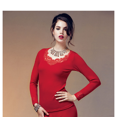
權轉讓予恩沛科技股份有限公司。
付款後7-11取貨
２．關於個人資料處理事宜，請瀏覽以下網址：
每筆NT$90，滿NT$1,000(含以上)免運費
https://aftee.tw/terms/#terms3
３．未成年的使用者請事先徵得法定代理人或監護人之同意方可使用
宅配
「AFTEE先享後付」，若未經同意申辦者引起之損失，本公司不負相關責
任。
每筆NT$90，滿NT$1,000(含以上)免運費
４．使用「AFTEE先享後付」時，將依據個別帳號之用戶狀況，依本公司即
時審查核予不同之上限額度；若仍有額度不足之情形，本公司將視審查結果
離島宅配
請求用戶進行身份認證。
每筆NT$150，滿NT$2,000(含以上)免運費
５．嚴禁一人註冊多個帳號或使用他人資訊註冊。若發現惡意使用之情形，
恩沛科技股份有限公司將有權停止該用戶之使用額度並採取法律行動。
海外宅配 (訂單成立後，請主動於2天內與線上客服核對收
查看運費
件資料，逾期未確認訂單將自動取消)