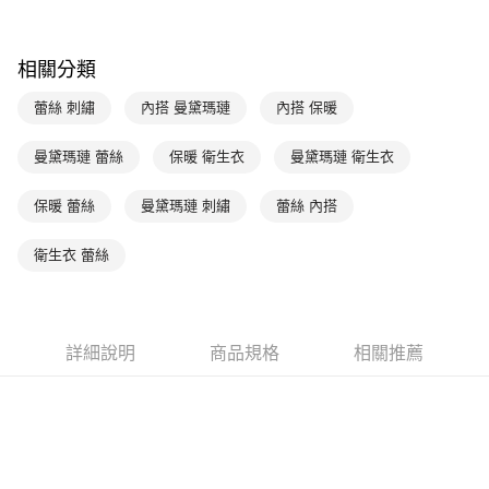
台灣樂天信用卡公司
相關說明
【關於「AFTEE先享後付」】
ATM付款
AFTEE先享後付是「在收到商品之後才付款」的支付方式。 讓您購物簡單
相關分類
便利好安心！
１．簡單：不需註冊會員、不需綁卡、不需儲值。
蕾絲 刺繡
內搭 曼黛瑪璉
內搭 保暖
運送方式
２．便利：只要手機號碼，簡訊認證，即可結帳。
３．安心：先確認商品／服務後，再付款。
全家取貨付款$888免運-以PackAge+配客嘉循環箱包裝寄出
曼黛瑪璉 蕾絲
保暖 衛生衣
曼黛瑪璉 衛生衣
每筆NT$90，滿NT$888(含以上)免運費
【「AFTEE先享後付」結帳流程】
１．於結帳方式選擇「AFTEE先享後付」後，將跳轉至「AFTEE先享後付」
保暖 蕾絲
曼黛瑪璉 刺繡
蕾絲 內搭
付款後全家取貨$888免運-以PackAge+配客嘉循環箱包裝寄出
結帳頁面，進行簡訊認證並確認金額後，即可完成結帳。
２．訂單成立數日內，您將收到繳費通知簡訊。
每筆NT$90，滿NT$888(含以上)免運費
衛生衣 蕾絲
３．收到繳費通知簡訊後14天內，點擊此簡訊中的連結，可透過四大超商／
ATM／網路銀行／等多元方式進行付款，方視為交易完成。
萊爾富取貨付款
※ 請注意：結帳手續完成當下不需立刻繳費，但若您需要取消訂單，請聯絡
每筆NT$90，滿NT$1,000(含以上)免運費
購買商品的店家。未經商家同意取消之訂單仍視為有效，需透過AFTEE先享
後付繳納相關費用。
詳細說明
商品規格
相關推薦
付款後萊爾富取貨
※ 交易是否成功請以「AFTEE先享後付 」之結帳頁面顯示為準，若有關於
是否繳費成功／繳費後需取消欲退款等相關疑問，請聯繫「AFTEE先享後付
每筆NT$90，滿NT$1,000(含以上)免運費
客戶支援中心」
https://netprotections.freshdesk.com/support/home
7-11取貨付款
【注意事項】
１．透過由恩沛科技股份有限公司提供之「AFTEE先享後付」服務完成之交
每筆NT$90，滿NT$1,000(含以上)免運費
易，需依本服務之必要範圍內提供個人資料，並將交易相關給付款項請求債