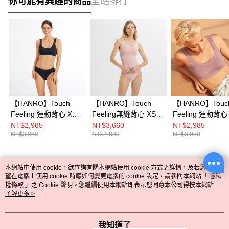
你可能有興趣的商品
全站排行
【HANRO】Touch
【HANRO】Touch
【HANRO】Touc
Feeling 運動背心 XS-L
Feeling無縫背心 XS-M
Feeling 運動背心 
(午夜藍)
(杏粉)
(牡丹粉)
NT$2,985
NT$3,660
NT$2,985
NT$3,980
NT$4,880
NT$3,980
本網站中使用 cookie，欲查詢有關本網站使用 cookie 方式之詳情，及若您不希
熱門標籤
望在電腦上使用 cookie 時應如何變更電腦的 cookie 設定，請參閱本網站「
隱私
權條款
」之 Cookie 聲明。您繼續使用本網站即表示您同意本公司得按本網站使
用條款之 Cookie 聲明使用 cookie。
了解更多 >
我知道了