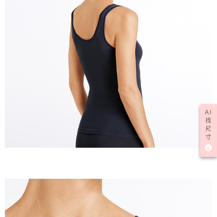
AI
找
尺
寸