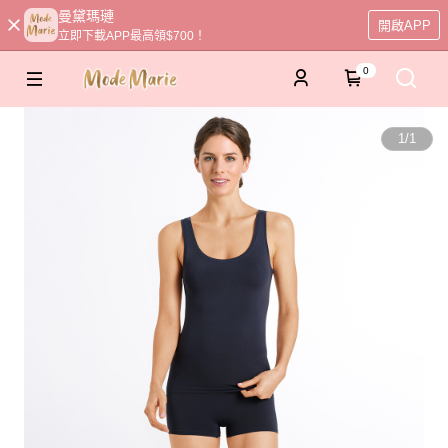
曼黛瑪璉
開啟APP
立即下載APP最高領$700！
0
1
/
1