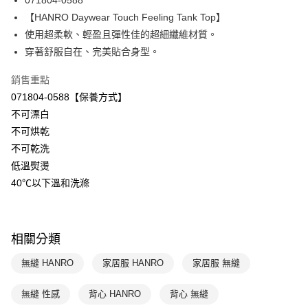
071804-0588
華南商業銀行
彰化商業銀行
【HANRO Daywear Touch Feeling Tank Top】
Apple Pay
上海商業儲蓄銀行
台北富邦商業銀行
國泰世華商業銀行
兆豐國際商業銀行
使用超柔軟、輕盈且彈性佳的超細纖維材質。
悠遊付
臺灣中小企業銀行
台中商業銀行
穿著舒服自在、完美貼合身型。
匯豐（台灣）商業銀行
華泰商業銀行
全盈+PAY
聯邦商業銀行
遠東國際商業銀行
銷售重點
元大商業銀行
永豐商業銀行
ATM付款
071804-0588【保養方式】
玉山商業銀行
星展（台灣）商業銀行
不可漂白
台新國際商業銀行
中國信託商業銀行
運送方式
不可烘乾
台灣樂天信用卡公司
不可乾洗
付款後全家取貨$888免運-以PackAge+配客嘉循環箱包裝寄出
低溫熨燙
每筆NT$90，滿NT$888(含以上)免運費
40℃以下溫和洗滌
付款後萊爾富取貨
每筆NT$90，滿NT$1,000(含以上)免運費
相關分類
付款後7-11取貨
每筆NT$90，滿NT$1,000(含以上)免運費
無縫 HANRO
家居服 HANRO
家居服 無縫
宅配
無縫 性感
背心 HANRO
背心 無縫
每筆NT$90，滿NT$1,000(含以上)免運費